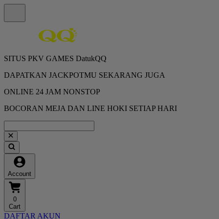
SITUS PKV GAMES DatukQQ
DAPATKAN JACKPOTMU SEKARANG JUGA
ONLINE 24 JAM NONSTOP
BOCORAN MEJA DAN LINE HOKI SETIAP HARI
Account
0
Cart
DAFTAR AKUN