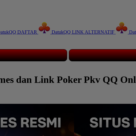
atukQQ DAFTAR
DatukQQ LINK ALTERNATIF
Da
es dan Link Poker Pkv QQ Onl