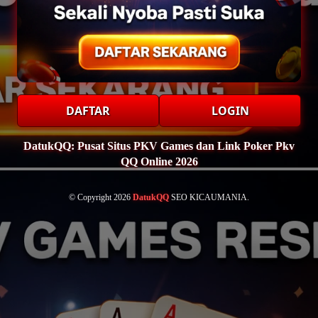
DAFTAR
LOGIN
DatukQQ: Pusat Situs PKV Games dan Link Poker Pkv
QQ Online 2026
© Copyright 2026
DatukQQ
SEO KICAUMANIA.