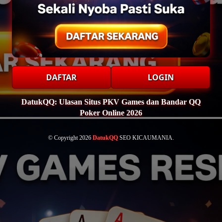
DAFTAR
LOGIN
DatukQQ: Ulasan Situs PKV Games dan Bandar QQ
Poker Online 2026
© Copyright 2026
DatukQQ
SEO KICAUMANIA.