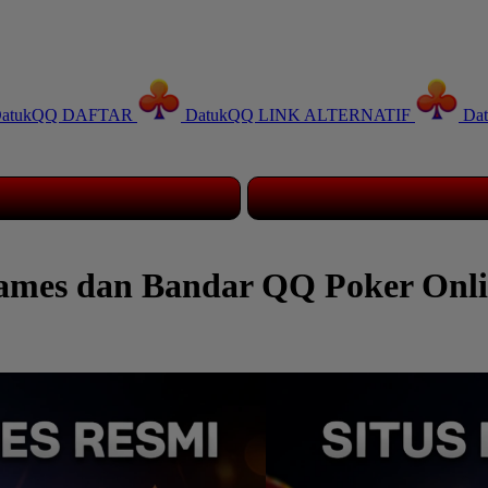
atukQQ DAFTAR
DatukQQ LINK ALTERNATIF
Da
ames dan Bandar QQ Poker Onli