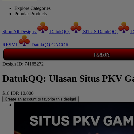
Explore Categories
Popular Products
Shop All Designs
DatukQQ
SITUS DatukQQ
D
RESMI
DatukQQ GACOR
LOGIN
Design ID: 74165272
DatukQQ: Ulasan Situs PKV G
$18
IDR 10.000
Create an account to favorite this design!