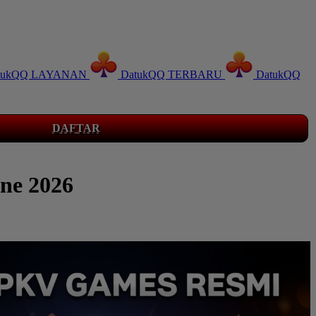
tukQQ LAYANAN
DatukQQ TERBARU
DatukQQ
DAFTAR
ne 2026