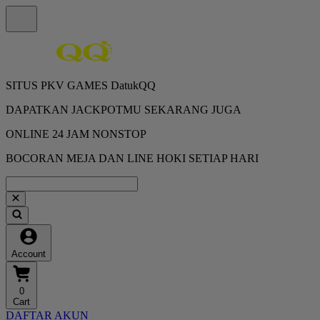
SITUS PKV GAMES DatukQQ
DAPATKAN JACKPOTMU SEKARANG JUGA
ONLINE 24 JAM NONSTOP
BOCORAN MEJA DAN LINE HOKI SETIAP HARI
Account
0
Cart
DAFTAR AKUN