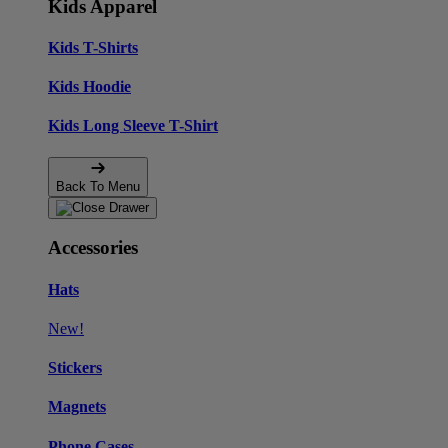
Kids Apparel
Kids T-Shirts
Kids Hoodie
Kids Long Sleeve T-Shirt
Back To Menu
Accessories
Hats
New!
Stickers
Magnets
Phone Cases