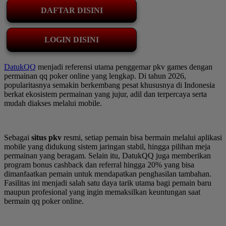
DAFTAR DISINI
LOGIN DISINI
DatukQQ
menjadi referensi utama penggemar pkv games dengan
permainan qq poker online yang lengkap. Di tahun 2026,
popularitasnya semakin berkembang pesat khususnya di Indonesia
berkat ekosistem permainan yang jujur, adil dan terpercaya serta
mudah diakses melalui mobile.
Sebagai
situs pkv
resmi, setiap pemain bisa bermain melalui aplikasi
mobile yang didukung sistem jaringan stabil, hingga pilihan meja
permainan yang beragam. Selain itu, DatukQQ juga memberikan
program bonus cashback dan referral hingga 20% yang bisa
dimanfaatkan pemain untuk mendapatkan penghasilan tambahan.
Fasilitas ini menjadi salah satu daya tarik utama bagi pemain baru
maupun profesional yang ingin memaksilkan keuntungan saat
bermain qq poker online.