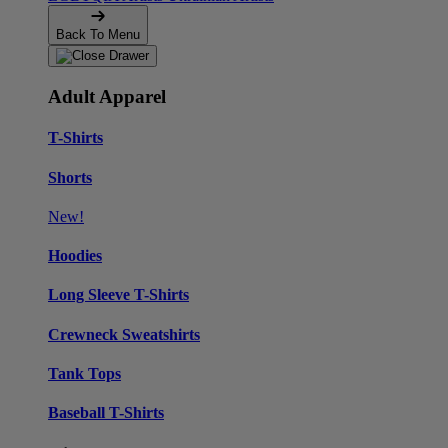
Back To Menu
Adult Apparel
T-Shirts
Shorts
New!
Hoodies
Long Sleeve T-Shirts
Crewneck Sweatshirts
Tank Tops
Baseball T-Shirts