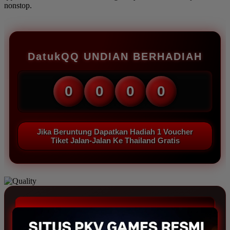
nonstop.
DatukQQ UNDIAN BERHADIAH
0
0
0
0
Jika Beruntung Dapatkan Hadiah 1 Voucher
Tiket Jalan-Jalan Ke Thailand Gratis
REVIEW MEMBERSHIP DatukQQ