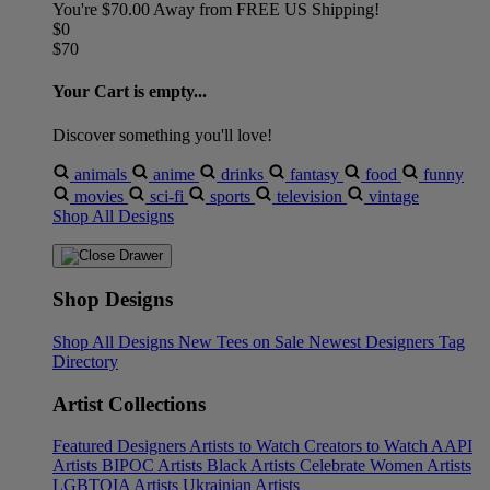
You're
$70.00
Away from
FREE US Shipping!
$0
$70
Your Cart is empty...
Discover something you'll love!
animals
anime
drinks
fantasy
food
funny
movies
sci-fi
sports
television
vintage
Shop All Designs
Shop Designs
Shop All Designs
New Tees on Sale
Newest Designers
Tag
Directory
Artist Collections
Featured Designers
Artists to Watch
Creators to Watch
AAPI
Artists
BIPOC Artists
Black Artists
Celebrate Women Artists
LGBTQIA Artists
Ukrainian Artists