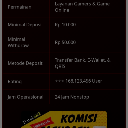
Layanan Gamers & Game
Permainan
Online
Minimal Deposit
Rp 10.000
Minimal
Rp 50.000
Withdraw
Transfer Bank, E-Wallet, &
Metode Deposit
QRIS
⭐⭐⭐ 168,123,456 User
Rating
Jam Operasional
24 Jam Nonstop