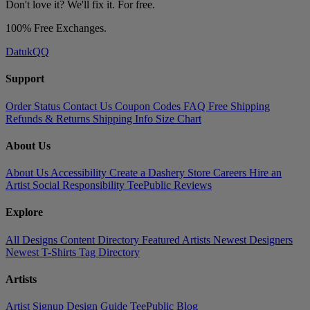
Don't love it? We'll fix it. For free.
100% Free Exchanges.
DatukQQ
Support
Order Status
Contact Us
Coupon Codes
FAQ
Free Shipping
Refunds & Returns
Shipping Info
Size Chart
About Us
About Us
Accessibility
Create a Dashery Store
Careers
Hire an
Artist
Social Responsibility
TeePublic Reviews
Explore
All Designs
Content Directory
Featured Artists
Newest Designers
Newest T-Shirts
Tag Directory
Artists
Artist Signup
Design Guide
TeePublic Blog