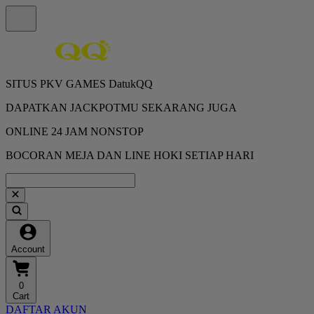
SITUS PKV GAMES DatukQQ
DAPATKAN JACKPOTMU SEKARANG JUGA
ONLINE 24 JAM NONSTOP
BOCORAN MEJA DAN LINE HOKI SETIAP HARI
Account
0
Cart
DAFTAR AKUN