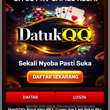
Suli_Bontot (Bali)
SB
“Sangat suka sama layanan pelanggan
situs pkv
ini. Sebagai penggemar
BandarQQ
dan
DomainQQ
lovers, saya
puas main di DatukQQ hingga saat ini.”
Nagita_Srey (Palembang)
NS
“Baru kali ini nemu yang pas, DatukQQ
memberikan bukti
meja hoki
paling gacor.
Main DominoQQ di mobile android sangat
lancar tanpa hambatan, bikin nyaman.”
Dedi_Egi (Bandung)
DAFTAR
LOGIN
DE
“Pantesan DatukQQ disebut sebagai
Bandar PKV QQ & DominoQQ Terpercaya
DatukQQ: Pusat Situs PKV Games dan Link Poker Pkv