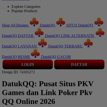
Explore Categories
Popular Products
Shop All Designs
DatukQQ
SITUS DatukQQ
DatukQQ DAFTAR
DatukQQ LINK ALTERNATIF
DatukQQ LAYANAN
DatukQQ TERBARU
DatukQQ RESMI
DatukQQ GACOR
LOGIN
DAFTAR
Design ID: 74165272
DatukQQ: Pusat Situs PKV
Games dan Link Poker Pkv
QQ Online 2026