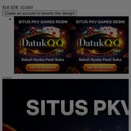
$18
IDR 10.000
Create an account to favorite this design!