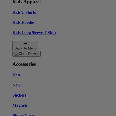
Kids Apparel
Kids T-Shirts
Kids Hoodie
Kids Long Sleeve T-Shirt
Back To Menu
Accessories
Hats
New!
Stickers
Magnets
Phone Cases