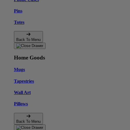
Pins
Totes
Back To Menu
Home Goods
Mugs
Tapestries
Wall Art
Pillows
Back To Menu