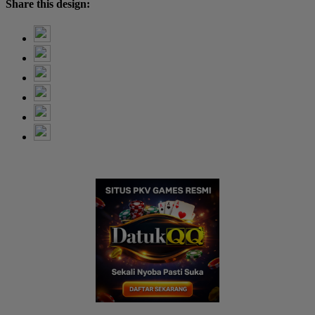
Share this design: