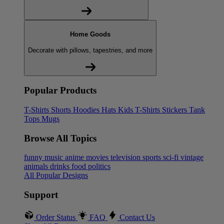
Home Goods
Decorate with pillows, tapestries, and more
Popular Products
T-Shirts
Shorts
Hoodies
Hats
Kids T-Shirts
Stickers
Tank
Tops
Mugs
Browse All Topics
funny
music
anime
movies
television
sports
sci-fi
vintage
animals
drinks
food
politics
All Popular Designs
Support
Order Status
FAQ
Contact Us