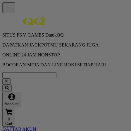
SITUS PKV GAMES DatukQQ
DAPATKAN JACKPOTMU SEKARANG JUGA
ONLINE 24 JAM NONSTOP
BOCORAN MEJA DAN LINE HOKI SETIAP HARI
Account
0
Cart
DAFTAR AKUN