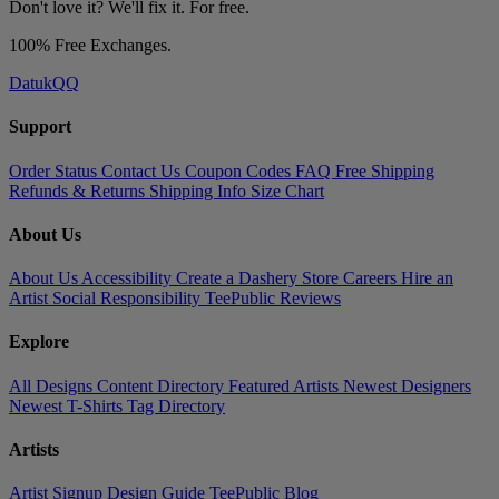
Don't love it? We'll fix it. For free.
100% Free Exchanges.
DatukQQ
Support
Order Status
Contact Us
Coupon Codes
FAQ
Free Shipping
Refunds & Returns
Shipping Info
Size Chart
About Us
About Us
Accessibility
Create a Dashery Store
Careers
Hire an
Artist
Social Responsibility
TeePublic Reviews
Explore
All Designs
Content Directory
Featured Artists
Newest Designers
Newest T-Shirts
Tag Directory
Artists
Artist Signup
Design Guide
TeePublic Blog