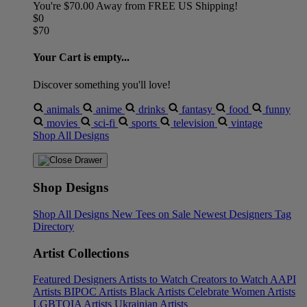
You're
$70.00
Away from
FREE US Shipping!
$0
$70
Your Cart is empty...
Discover something you'll love!
animals
anime
drinks
fantasy
food
funny
movies
sci-fi
sports
television
vintage
Shop All Designs
Shop Designs
Shop All Designs
New Tees on Sale
Newest Designers
Tag
Directory
Artist Collections
Featured Designers
Artists to Watch
Creators to Watch
AAPI
Artists
BIPOC Artists
Black Artists
Celebrate Women Artists
LGBTQIA Artists
Ukrainian Artists