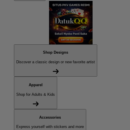
Shop Designs
Discover a classic design or new favorite artist
Apparel
Shop for Adults & Kids
Accessories
Express yourself with stickers and more