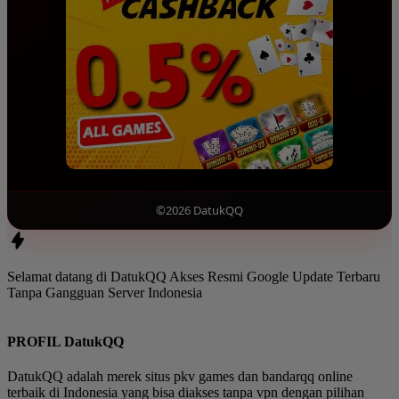
©2026 DatukQQ
Selamat datang di DatukQQ Akses Resmi Google Update Terbaru
Tanpa Gangguan Server Indonesia
PROFIL DatukQQ
DatukQQ adalah merek situs pkv games dan bandarqq online
terbaik di Indonesia yang bisa diakses tanpa vpn dengan pilihan