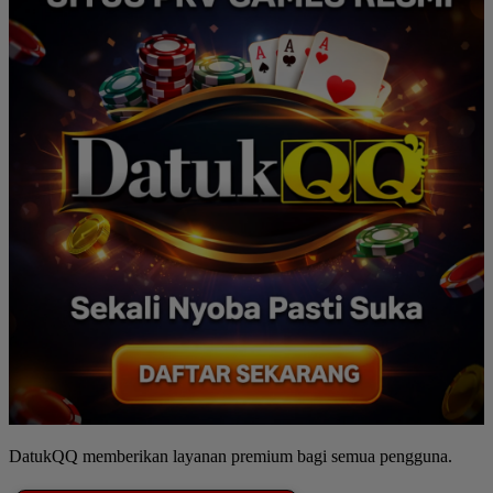
DatukQQ memberikan layanan premium bagi semua pengguna.