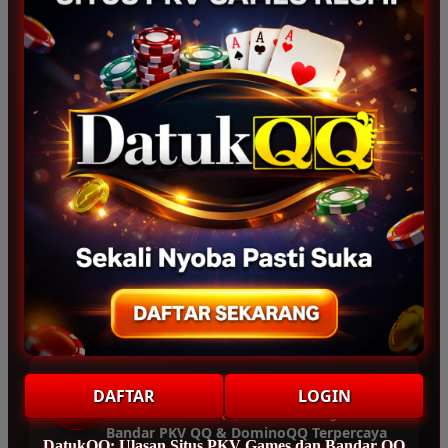
Suli_Bontot (Bali)
SB
“Sangat suka sama layanan pelanggan
situs pkv
ini. Sebagai penggemar
BandarQQ
dan
DomainQQ
lovers, saya
puas main di DatukQQ hingga saat ini.”
Nagita_Srey (Palembang)
NS
“Baru kali ini nemu yang pas, DatukQQ
memberikan bukti
meja hoki
paling gacor.
Main DominoQQ di mobile android sangat
lancar tanpa hambatan, bikin nyaman.”
Dedi_Egi (Bandung)
DAFTAR
LOGIN
DE
“Pantesan DatukQQ disebut sebagai
Bandar PKV QQ & DominoQQ Terpercaya
DatukQQ: Ulasan Situs PKV Games dan Bandar QQ