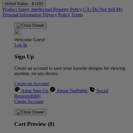
United States - $ USD
Product Safety
Intellectual Property Policy
CA: Do Not Sell My
Personal Information
Privacy Policy
Terms
Welcome Guest!
Log In
Sign Up
Create an account to save your favorite designs for viewing
anytime, on any device.
Create an Account
Artist Sign Up
About TeePublic
Social
Responsibility
Create Account
Cart Preview (0)