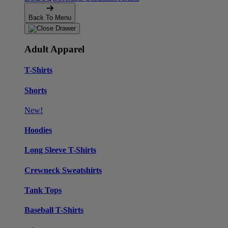
Back To Menu
Adult Apparel
T-Shirts
Shorts
New!
Hoodies
Long Sleeve T-Shirts
Crewneck Sweatshirts
Tank Tops
Baseball T-Shirts