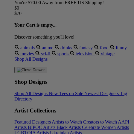
You're
$70.00
Away from
FREE US Shipping!
$0
$70
Your Cart is empty...
Discover something you'll love!
animals
anime
drinks
fantasy
food
funny
movies
sci-fi
sports
television
vintage
Shop All Designs
Shop Designs
Shop All Designs
New Tees on Sale
Newest Designers
Tag
Directory
Artist Collections
Featured Designers
Artists to Watch
Creators to Watch
AAPI
Artists
BIPOC Artists
Black Artists
Celebrate Women Artists
LGBTQIA Artists
Ukrainian Artists