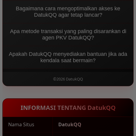
koneksi ke jalur terpendek. Ini meminimalisir ping
Benar sekali. Sebagai
situs pkv
resmi, kami
tinggi, memastikan kelancaran total saat Anda
Bagaimana cara mengoptimalkan akses ke
mengimplementasikan sistem deteksi otomatis
bermain
BandarQQ
maupun
DomainQQ
.
DatukQQ agar tetap lancar?
tingkat tinggi. Ini menjamin setiap putaran
DominoQQ
dan Bandar QQ berjalan murni Player
Pastikan Anda mengakses link alternatif resmi atau
vs Player, menjaga ekosistem tetap fair play.
Apa metode transaksi yang paling disarankan di
mengunduh aplikasi versi terbaru. Kosongkan
agen PKV DatukQQ?
cache perangkat Anda secara berkala agar
teknologi
server anti lag
bekerja maksimal untuk
Untuk menunjang kecepatan deposit dan withdraw
pengalaman bermain
BandarQQ
yang tanpa batas.
Apakah DatukQQ menyediakan bantuan jika ada
di
situs pkv
kami, sangat disarankan
kendala saat bermain?
menggunakan QRIS atau E-wallet (Dana/OVO).
Sistem otomatis DatukQQ akan memproses saldo
Tentu. Sebagai
Agen PKV DominoQQ & Bandar QQ
Anda dalam hitungan detik, sehingga Anda bisa
Terpercaya 2026
, tim Customer Service profesional
©2026 DatukQQ
langsung fokus ke meja
DomainQQ
.
kami siaga 24 jam nonstop via LiveChat untuk
memberikan solusi instan terkait pendaftaran,
login, atau hambatan teknis lainnya di ekosistem
PKV.
INFORMASI TENTANG DatukQQ
Nama Situs
DatukQQ