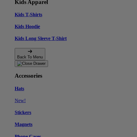
Kids Apparel
Kids T-Shirts
Kids Hoodie
Kids Long Sleeve T-Shirt
Back To Menu
Accessories
Hats
New!
Stickers
Magnets
Phone Cases