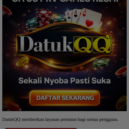
DatukQQ memberikan layanan premium bagi semua pengguna.