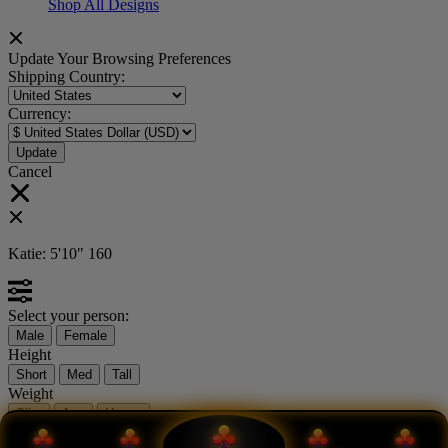
Shop All Designs
Update Your Browsing Preferences
Shipping Country:
Currency:
Cancel
Katie:
5'10"
160
Select your person:
Male
Female
Height
Short
Med
Tall
Weight
Slim
Avg
Heavy
View Size Chart