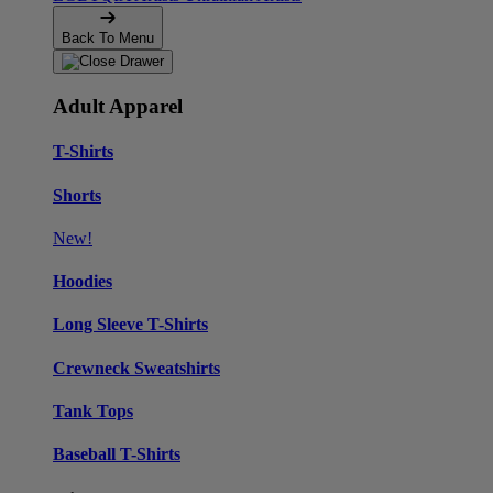
Back To Menu
Adult Apparel
T-Shirts
Shorts
New!
Hoodies
Long Sleeve T-Shirts
Crewneck Sweatshirts
Tank Tops
Baseball T-Shirts