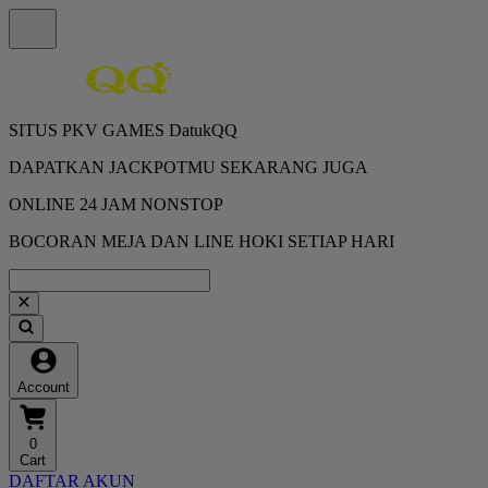
SITUS PKV GAMES DatukQQ
DAPATKAN JACKPOTMU SEKARANG JUGA
ONLINE 24 JAM NONSTOP
BOCORAN MEJA DAN LINE HOKI SETIAP HARI
Account
0
Cart
DAFTAR AKUN