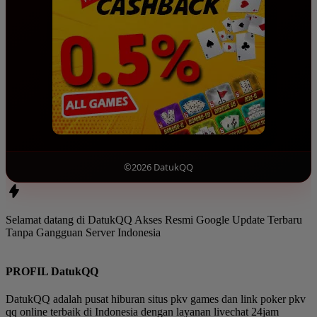
©2026 DatukQQ
Selamat datang di DatukQQ Akses Resmi Google Update Terbaru
Tanpa Gangguan Server Indonesia
PROFIL DatukQQ
DatukQQ adalah pusat hiburan situs pkv games dan link poker pkv
qq online terbaik di Indonesia dengan layanan livechat 24jam