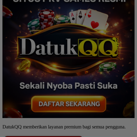
DatukQQ memberikan layanan premium bagi semua pengguna.