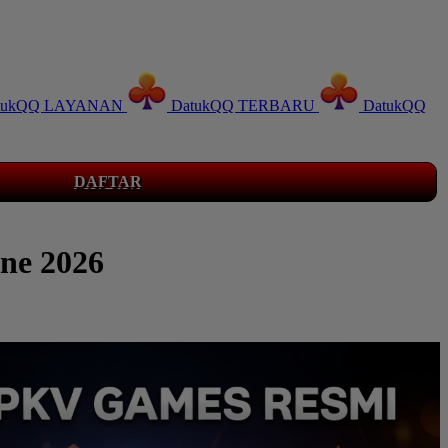
tukQQ LAYANAN
DatukQQ TERBARU
DatukQQ
DAFTAR
ne 2026