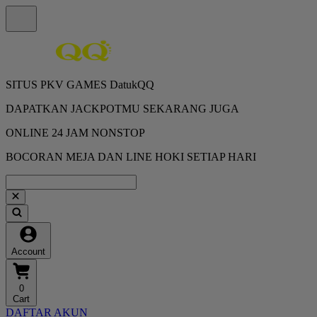
SITUS PKV GAMES DatukQQ
DAPATKAN JACKPOTMU SEKARANG JUGA
ONLINE 24 JAM NONSTOP
BOCORAN MEJA DAN LINE HOKI SETIAP HARI
Account
0
Cart
DAFTAR AKUN