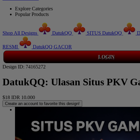
Explore Categories
Popular Products
Shop All Designs
DatukQQ
SITUS DatukQQ
D
RESMI
DatukQQ GACOR
LOGIN
Design ID: 74165272
DatukQQ: Ulasan Situs PKV G
$18
IDR 10.000
Create an account to favorite this design!