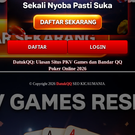
DAFTAR
LOGIN
DatukQQ: Ulasan Situs PKV Games dan Bandar QQ
Poker Online 2026
© Copyright 2026
DatukQQ
SEO KICAUMANIA.