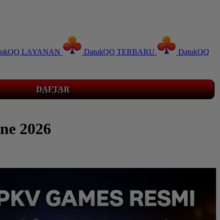
tukQQ LAYANAN
DatukQQ TERBARU
DatukQQ
DAFTAR
ne 2026