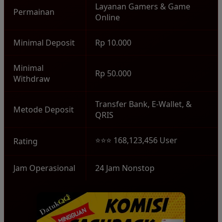
Layanan Gamers & Game
Permainan
Online
Minimal Deposit
Rp 10.000
Minimal
Rp 50.000
Withdraw
Transfer Bank, E-Wallet, &
Metode Deposit
QRIS
⭐⭐⭐ 168,123,456 User
Rating
Jam Operasional
24 Jam Nonstop