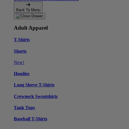
Back To Menu
Adult Apparel
T-Shirts
Shorts
New!
Hoodies
Long Sleeve T-Shirts
Crewneck Sweatshirts
Tank Tops
Baseball T-Shirts