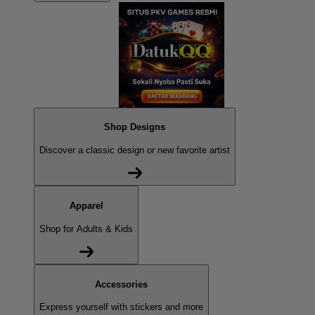
Shop Designs
Discover a classic design or new favorite artist
Apparel
Shop for Adults & Kids
Accessories
Express yourself with stickers and more