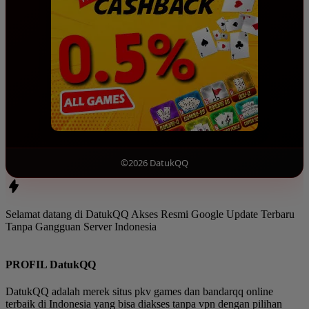
©2026 DatukQQ
Selamat datang di DatukQQ Akses Resmi Google Update Terbaru
Tanpa Gangguan Server Indonesia
PROFIL DatukQQ
DatukQQ adalah merek situs pkv games dan bandarqq online
terbaik di Indonesia yang bisa diakses tanpa vpn dengan pilihan