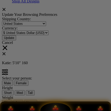
Shop All Designs
Update Your Browsing Preferences
Shipping Country:
Currency:
Cancel
Katie:
5'10"
160
Select your person:
Male
Female
Height
Short
Med
Tall
Weight
Slim
Avg
Heavy
View Size Chart