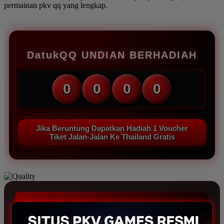
permainan pkv qq yang lengkap.
DatukQQ UNDIAN BERHADIAH
0
0
0
0
Jika Beruntung Dapatkan Hadiah 1 Voucher
Tiket Jalan-Jalan Ke Thailand Gratis
REVIEW MEMBERSHIP DatukQQ