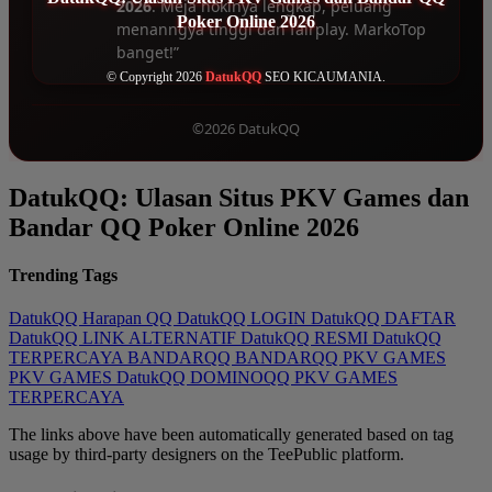
2026
. Meja hokinya lengkap, peluang
Poker Online 2026
menanngya tinggi dan fairplay. MarkoTop
banget!”
© Copyright 2026
DatukQQ
SEO KICAUMANIA.
©2026 DatukQQ
DatukQQ: Ulasan Situs PKV Games dan
Bandar QQ Poker Online 2026
Trending Tags
DatukQQ
Harapan QQ
DatukQQ LOGIN
DatukQQ DAFTAR
DatukQQ LINK ALTERNATIF
DatukQQ RESMI
DatukQQ
TERPERCAYA
BANDARQQ
BANDARQQ
PKV GAMES
PKV GAMES DatukQQ
DOMINOQQ
PKV GAMES
TERPERCAYA
The links above have been automatically generated based on tag
usage by third-party designers on the TeePublic platform.