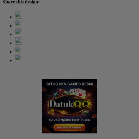
Share this design: