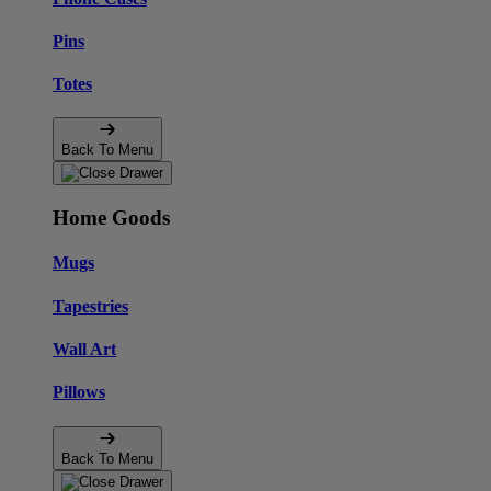
Pins
Totes
Back To Menu
Home Goods
Mugs
Tapestries
Wall Art
Pillows
Back To Menu