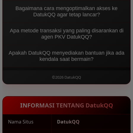
koneksi ke jalur terpendek. Ini meminimalisir ping
Benar sekali. Sebagai
situs pkv
resmi, kami
tinggi, memastikan kelancaran total saat Anda
Bagaimana cara mengoptimalkan akses ke
mengimplementasikan sistem deteksi otomatis
bermain
BandarQQ
maupun
DomainQQ
.
DatukQQ agar tetap lancar?
tingkat tinggi. Ini menjamin setiap putaran
DominoQQ
dan Bandar QQ berjalan murni Player
Pastikan Anda mengakses link alternatif resmi atau
vs Player, menjaga ekosistem tetap fair play.
Apa metode transaksi yang paling disarankan di
mengunduh aplikasi versi terbaru. Kosongkan
agen PKV DatukQQ?
cache perangkat Anda secara berkala agar
teknologi
server anti lag
bekerja maksimal untuk
Untuk menunjang kecepatan deposit dan withdraw
pengalaman bermain
BandarQQ
yang tanpa batas.
Apakah DatukQQ menyediakan bantuan jika ada
di
situs pkv
kami, sangat disarankan
kendala saat bermain?
menggunakan QRIS atau E-wallet (Dana/OVO).
Sistem otomatis DatukQQ akan memproses saldo
Tentu. Sebagai
Agen PKV DominoQQ & Bandar QQ
Anda dalam hitungan detik, sehingga Anda bisa
Terpercaya 2026
, tim Customer Service profesional
©2026 DatukQQ
langsung fokus ke meja
DomainQQ
.
kami siaga 24 jam nonstop via LiveChat untuk
memberikan solusi instan terkait pendaftaran,
login, atau hambatan teknis lainnya di ekosistem
PKV.
INFORMASI TENTANG DatukQQ
Nama Situs
DatukQQ