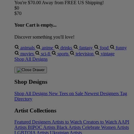
You're
$70.00
Away from
FREE US Shipping!
$0
$70
Your Cart is empty...
Discover something you'll love!
animals
anime
drinks
fantasy
food
funny
movies
sci-fi
sports
television
vintage
Shop All Designs
Shop Designs
Shop All Designs
New Tees on Sale
Newest Designers
Tag
Directory
Artist Collections
Featured Designers
Artists to Watch
Creators to Watch
AAPI
Artists
BIPOC Artists
Black Artists
Celebrate Women Artists
LGBTQIA Artists
Ukrainian Artists