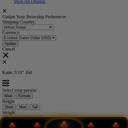
Shop All Designs
Update Your Browsing Preferences
Shipping Country:
Currency:
Cancel
Katie:
5'10"
160
Select your person:
Male
Female
Height
Short
Med
Tall
Weight
Slim
Avg
Heavy
View Size Chart