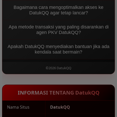
koneksi ke jalur terpendek. Ini meminimalisir ping
Benar sekali. Sebagai
situs pkv
resmi, kami
tinggi, memastikan kelancaran total saat Anda
Bagaimana cara mengoptimalkan akses ke
mengimplementasikan sistem deteksi otomatis
bermain
BandarQQ
maupun
DomainQQ
.
DatukQQ agar tetap lancar?
tingkat tinggi. Ini menjamin setiap putaran
DominoQQ
dan Bandar QQ berjalan murni Player
Pastikan Anda mengakses link alternatif resmi atau
vs Player, menjaga ekosistem tetap fair play.
Apa metode transaksi yang paling disarankan di
mengunduh aplikasi versi terbaru. Kosongkan
agen PKV DatukQQ?
cache perangkat Anda secara berkala agar
teknologi
server anti lag
bekerja maksimal untuk
Untuk menunjang kecepatan deposit dan withdraw
pengalaman bermain
BandarQQ
yang tanpa batas.
Apakah DatukQQ menyediakan bantuan jika ada
di
situs pkv
kami, sangat disarankan
kendala saat bermain?
menggunakan QRIS atau E-wallet (Dana/OVO).
Sistem otomatis DatukQQ akan memproses saldo
Tentu. Sebagai
Agen PKV DominoQQ & Bandar QQ
Anda dalam hitungan detik, sehingga Anda bisa
Terpercaya 2026
, tim Customer Service profesional
©2026 DatukQQ
langsung fokus ke meja
DomainQQ
.
kami siaga 24 jam nonstop via LiveChat untuk
memberikan solusi instan terkait pendaftaran,
login, atau hambatan teknis lainnya di ekosistem
PKV.
INFORMASI TENTANG DatukQQ
Nama Situs
DatukQQ