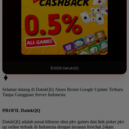
©2026 DatukQQ
Selamat datang di DatukQQ Akses Resmi Google Update Terbaru
Tanpa Gangguan Server Indonesia
PROFIL DatukQQ
DatukQQ adalah pusat hiburan situs pkv games dan link poker pkv
qq online terbaik di Indonesia dengan layanan livechat 24jam