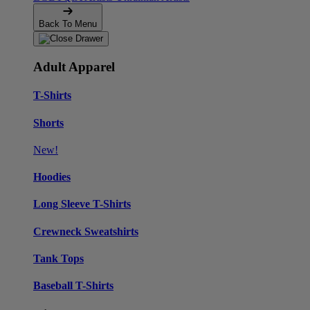
Back To Menu
Adult Apparel
T-Shirts
Shorts
New!
Hoodies
Long Sleeve T-Shirts
Crewneck Sweatshirts
Tank Tops
Baseball T-Shirts