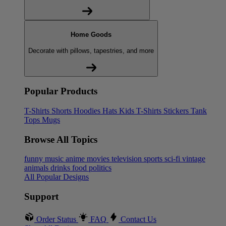
Home Goods
Decorate with pillows, tapestries, and more
Popular Products
T-Shirts
Shorts
Hoodies
Hats
Kids T-Shirts
Stickers
Tank
Tops
Mugs
Browse All Topics
funny
music
anime
movies
television
sports
sci-fi
vintage
animals
drinks
food
politics
All Popular Designs
Support
Order Status
FAQ
Contact Us