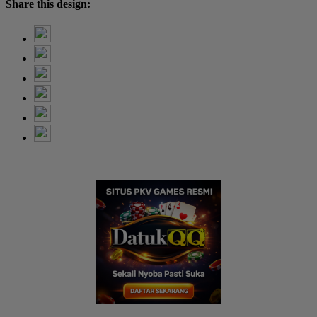
Share this design: