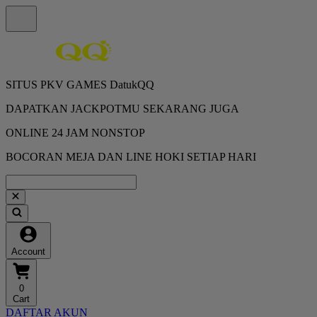
SITUS PKV GAMES DatukQQ
DAPATKAN JACKPOTMU SEKARANG JUGA
ONLINE 24 JAM NONSTOP
BOCORAN MEJA DAN LINE HOKI SETIAP HARI
Account
0
Cart
DAFTAR AKUN