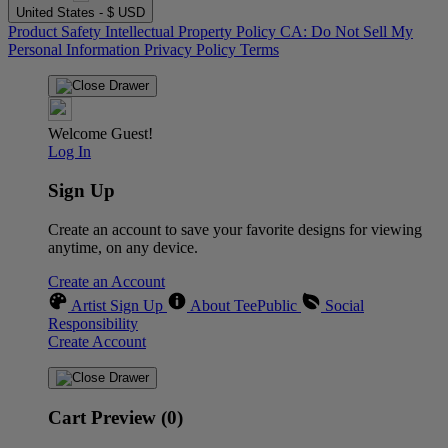
United States - $ USD
Product Safety
Intellectual Property Policy
CA: Do Not Sell My
Personal Information
Privacy Policy
Terms
Welcome Guest!
Log In
Sign Up
Create an account to save your favorite designs for viewing
anytime, on any device.
Create an Account
Artist Sign Up
About TeePublic
Social
Responsibility
Create Account
Cart Preview (0)