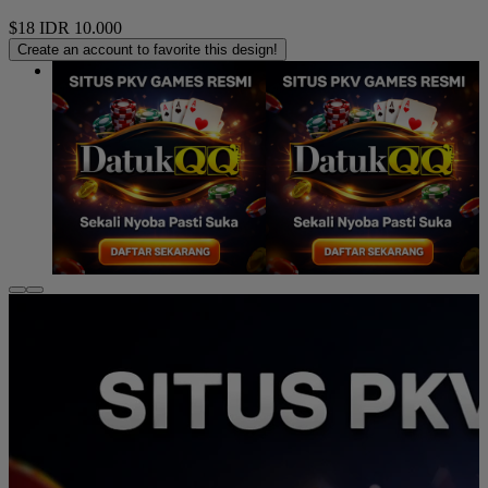
$18
IDR 10.000
Create an account to favorite this design!