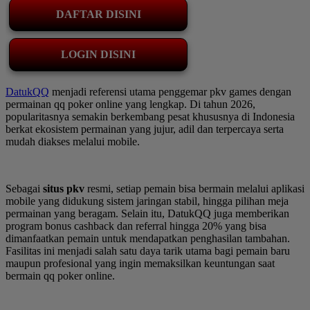
DAFTAR DISINI
LOGIN DISINI
DatukQQ
menjadi referensi utama penggemar pkv games dengan
permainan qq poker online yang lengkap. Di tahun 2026,
popularitasnya semakin berkembang pesat khususnya di Indonesia
berkat ekosistem permainan yang jujur, adil dan terpercaya serta
mudah diakses melalui mobile.
Sebagai
situs pkv
resmi, setiap pemain bisa bermain melalui aplikasi
mobile yang didukung sistem jaringan stabil, hingga pilihan meja
permainan yang beragam. Selain itu, DatukQQ juga memberikan
program bonus cashback dan referral hingga 20% yang bisa
dimanfaatkan pemain untuk mendapatkan penghasilan tambahan.
Fasilitas ini menjadi salah satu daya tarik utama bagi pemain baru
maupun profesional yang ingin memaksilkan keuntungan saat
bermain qq poker online.