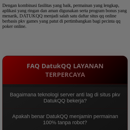
Dengan kombinasi fasilitas yang baik, permainan yang lengkap,
aplikasi yang ringan dan aman digunakan serta program bonus yang
menarik, DATUKQQ menjadi salah satu daftar situs qq online
berbasis pkv games yang patut di pertimbangkan bagi pecinta qq
poker online.
FAQ DatukQQ LAYANAN
TERPERCAYA
Bagaimana teknologi server anti lag di situs pkv
DatukQQ bekerja?
Sebagai
Agen PKV DominoQQ & Bandar QQ
Apakah benar DatukQQ menjamin permainan
Terpercaya 2026
, DatukQQ menggunakan sistem
100% tanpa robot?
Multi-Node Server terbaru yang mengarahkan