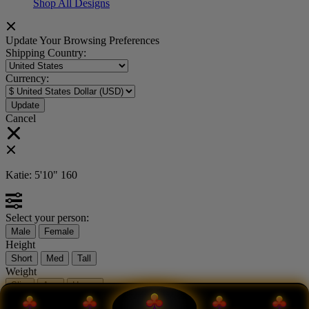
Shop All Designs
Update Your Browsing Preferences
Shipping Country:
Currency:
Cancel
Katie:
5'10"
160
Select your person:
Male
Female
Height
Short
Med
Tall
Weight
Slim
Avg
Heavy
View Size Chart