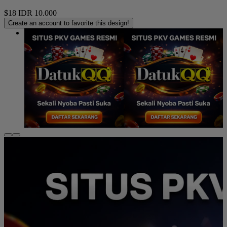
$18
IDR 10.000
Create an account to favorite this design!