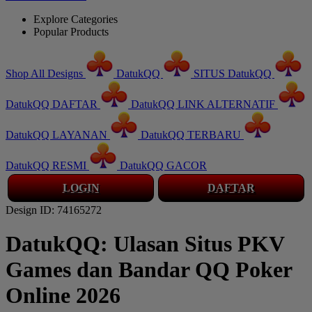
Explore Categories
Popular Products
Shop All Designs
DatukQQ
SITUS DatukQQ
DatukQQ DAFTAR
DatukQQ LINK ALTERNATIF
DatukQQ LAYANAN
DatukQQ TERBARU
DatukQQ RESMI
DatukQQ GACOR
LOGIN
DAFTAR
Design ID: 74165272
DatukQQ: Ulasan Situs PKV
Games dan Bandar QQ Poker
Online 2026