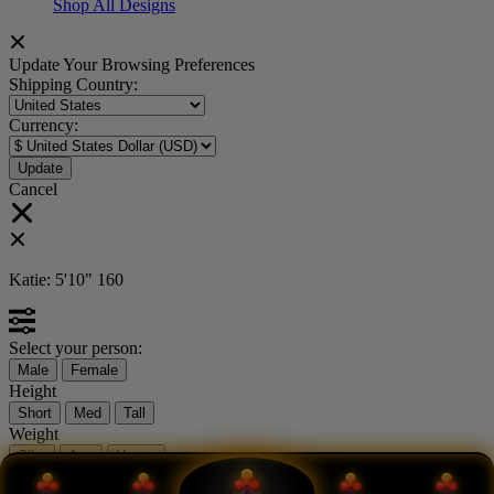
Shop All Designs
Update Your Browsing Preferences
Shipping Country:
Currency:
Cancel
Katie:
5'10"
160
Select your person:
Male
Female
Height
Short
Med
Tall
Weight
Slim
Avg
Heavy
View Size Chart