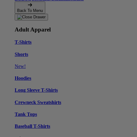
Back To Menu
Adult Apparel
T-Shirts
Shorts
New!
Hoodies
Long Sleeve T-Shirts
Crewneck Sweatshirts
Tank Tops
Baseball T-Shirts