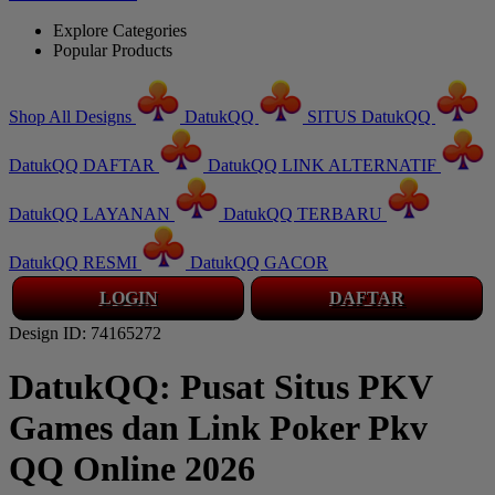
Explore Categories
Popular Products
Shop All Designs
DatukQQ
SITUS DatukQQ
DatukQQ DAFTAR
DatukQQ LINK ALTERNATIF
DatukQQ LAYANAN
DatukQQ TERBARU
DatukQQ RESMI
DatukQQ GACOR
LOGIN
DAFTAR
Design ID: 74165272
DatukQQ: Pusat Situs PKV
Games dan Link Poker Pkv
QQ Online 2026