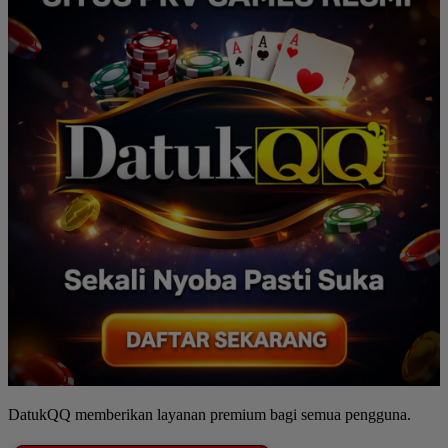
DatukQQ memberikan layanan premium bagi semua pengguna.