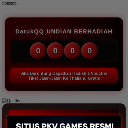
nonstop.
DatukQQ UNDIAN BERHADIAH
0
0
0
0
Jika Beruntung Dapatkan Hadiah 1 Voucher
Tiket Jalan-Jalan Ke Thailand Gratis
REVIEW MEMBERSHIP DatukQQ