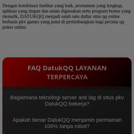
Dengan kombinasi fasilitas yang baik, permainan yang lengkap,
aplikasi yang ringan dan aman digunakan serta program bonus yang
menarik, DATUKQQ menjadi salah satu daftar situs qq online
berbasis pkv games yang patut di pertimbangkan bagi pecinta qq
poker online.
FAQ DatukQQ LAYANAN
TERPERCAYA
Bagaimana teknologi server anti lag di situs pkv
DatukQQ bekerja?
Sebagai
Agen PKV DominoQQ & Bandar QQ
Apakah benar DatukQQ menjamin permainan
Terpercaya 2026
, DatukQQ menggunakan sistem
100% tanpa robot?
Multi-Node Server terbaru yang mengarahkan