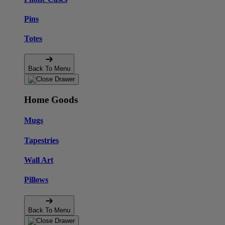
Pins
Totes
Back To Menu
Home Goods
Mugs
Tapestries
Wall Art
Pillows
Back To Menu