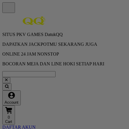
SITUS PKV GAMES DatukQQ
DAPATKAN JACKPOTMU SEKARANG JUGA
ONLINE 24 JAM NONSTOP
BOCORAN MEJA DAN LINE HOKI SETIAP HARI
Account
0
Cart
DAFTAR AKUN