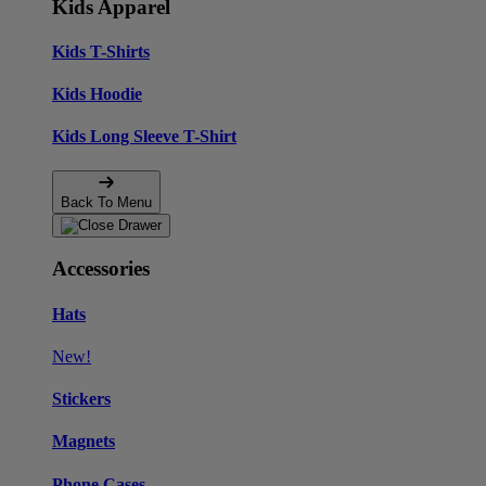
Kids Apparel
Kids T-Shirts
Kids Hoodie
Kids Long Sleeve T-Shirt
Back To Menu
Accessories
Hats
New!
Stickers
Magnets
Phone Cases