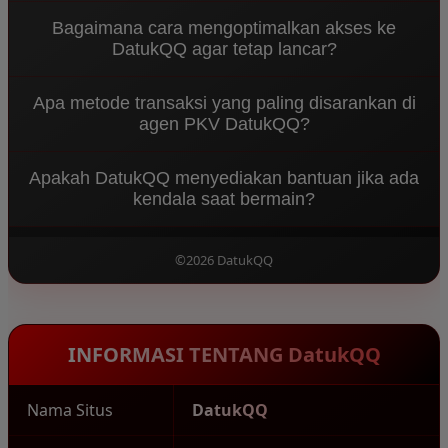
koneksi ke jalur terpendek. Ini meminimalisir ping
Benar sekali. Sebagai
situs pkv
resmi, kami
tinggi, memastikan kelancaran total saat Anda
Bagaimana cara mengoptimalkan akses ke
mengimplementasikan sistem deteksi otomatis
bermain
BandarQQ
maupun
DomainQQ
.
DatukQQ agar tetap lancar?
tingkat tinggi. Ini menjamin setiap putaran
DominoQQ
dan Bandar QQ berjalan murni Player
Pastikan Anda mengakses link alternatif resmi atau
vs Player, menjaga ekosistem tetap fair play.
Apa metode transaksi yang paling disarankan di
mengunduh aplikasi versi terbaru. Kosongkan
agen PKV DatukQQ?
cache perangkat Anda secara berkala agar
teknologi
server anti lag
bekerja maksimal untuk
Untuk menunjang kecepatan deposit dan withdraw
pengalaman bermain
BandarQQ
yang tanpa batas.
Apakah DatukQQ menyediakan bantuan jika ada
di
situs pkv
kami, sangat disarankan
kendala saat bermain?
menggunakan QRIS atau E-wallet (Dana/OVO).
Sistem otomatis DatukQQ akan memproses saldo
Tentu. Sebagai
Agen PKV DominoQQ & Bandar QQ
Anda dalam hitungan detik, sehingga Anda bisa
Terpercaya 2026
, tim Customer Service profesional
©2026 DatukQQ
langsung fokus ke meja
DomainQQ
.
kami siaga 24 jam nonstop via LiveChat untuk
memberikan solusi instan terkait pendaftaran,
login, atau hambatan teknis lainnya di ekosistem
PKV.
INFORMASI TENTANG DatukQQ
Nama Situs
DatukQQ