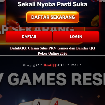
DAFTAR
LOGIN
DatukQQ: Ulasan Situs PKV Games dan Bandar QQ
Poker Online 2026
© Copyright 2026
DatukQQ
SEO KICAUMANIA.