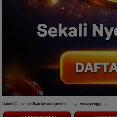
DatukQQ memberikan layanan premium bagi semua pengguna.