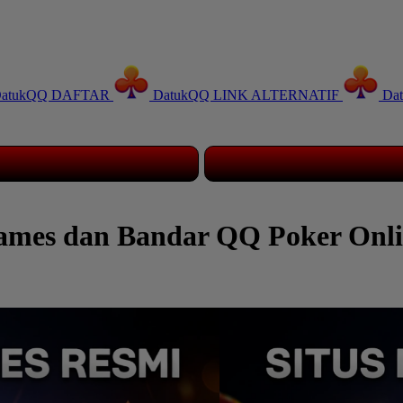
atukQQ DAFTAR
DatukQQ LINK ALTERNATIF
Da
ames dan Bandar QQ Poker Onli