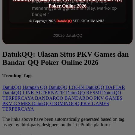
2026
. Meja hokinya lengkap, peluang
Poker Online 2026
menanngya tinggi dan fairplay. MarkoTop
banget!”
© Copyright 2026
DatukQQ
SEO KICAUMANIA.
©2026 DatukQQ
DatukQQ: Ulasan Situs PKV Games dan
Bandar QQ Poker Online 2026
Trending Tags
DatukQQ
Harapan QQ
DatukQQ LOGIN
DatukQQ DAFTAR
DatukQQ LINK ALTERNATIF
DatukQQ RESMI
DatukQQ
TERPERCAYA
BANDARQQ
BANDARQQ
PKV GAMES
PKV GAMES DatukQQ
DOMINOQQ
PKV GAMES
TERPERCAYA
The links above have been automatically generated based on tag
usage by third-party designers on the TeePublic platform.