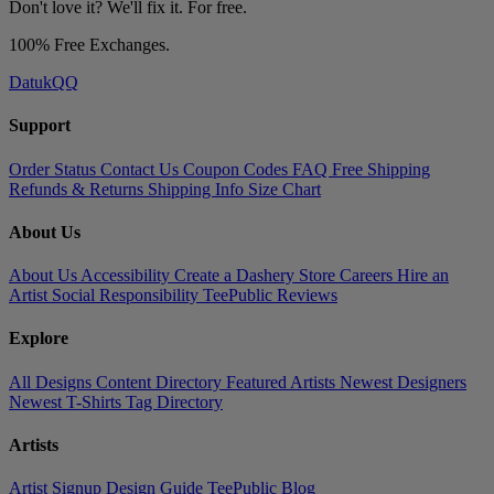
Don't love it? We'll fix it. For free.
100% Free Exchanges.
DatukQQ
Support
Order Status
Contact Us
Coupon Codes
FAQ
Free Shipping
Refunds & Returns
Shipping Info
Size Chart
About Us
About Us
Accessibility
Create a Dashery Store
Careers
Hire an
Artist
Social Responsibility
TeePublic Reviews
Explore
All Designs
Content Directory
Featured Artists
Newest Designers
Newest T-Shirts
Tag Directory
Artists
Artist Signup
Design Guide
TeePublic Blog