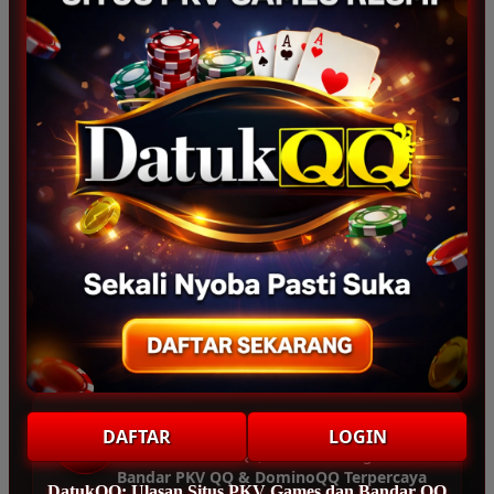
Suli_Bontot (Bali)
SB
“Sangat suka sama layanan pelanggan
situs pkv
ini. Sebagai penggemar
BandarQQ
dan
DomainQQ
lovers, saya
puas main di DatukQQ hingga saat ini.”
Nagita_Srey (Palembang)
NS
“Baru kali ini nemu yang pas, DatukQQ
memberikan bukti
meja hoki
paling gacor.
Main DominoQQ di mobile android sangat
lancar tanpa hambatan, bikin nyaman.”
Dedi_Egi (Bandung)
DAFTAR
LOGIN
DE
“Pantesan DatukQQ disebut sebagai
Bandar PKV QQ & DominoQQ Terpercaya
DatukQQ: Ulasan Situs PKV Games dan Bandar QQ