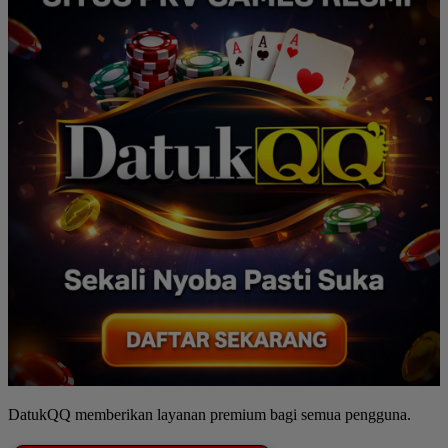
DatukQQ memberikan layanan premium bagi semua pengguna.