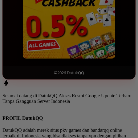
©2026 DatukQQ
Selamat datang di DatukQQ Akses Resmi Google Update Terbaru
Tanpa Gangguan Server Indonesia
PROFIL DatukQQ
DatukQQ adalah merek situs pkv games dan bandarqq online
terbaik di Indonesia yang bisa diakses tanpa vpn dengan pilihan