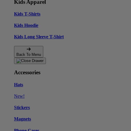
Kids Apparel
Kids T-Shirts
Kids Hoodie
Kids Long Sleeve T-Shirt
Back To Menu
Accessories
Hats
New!
Stickers
Magnets
Phone Cases