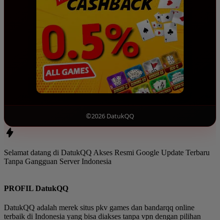
©2026 DatukQQ
Selamat datang di DatukQQ Akses Resmi Google Update Terbaru
Tanpa Gangguan Server Indonesia
PROFIL DatukQQ
DatukQQ adalah merek situs pkv games dan bandarqq online
terbaik di Indonesia yang bisa diakses tanpa vpn dengan pilihan