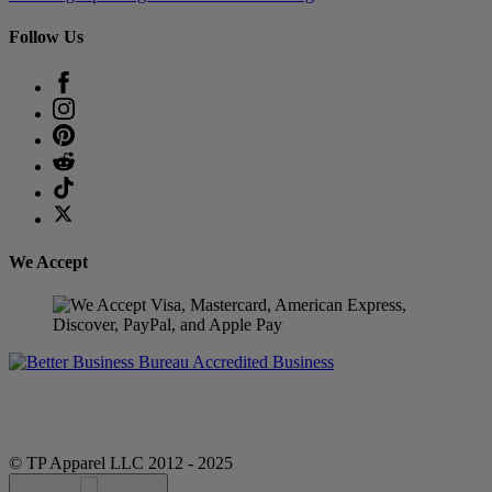
Follow Us
We Accept
© TP Apparel LLC 2012 - 2025