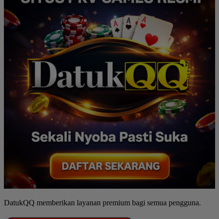
DatukQQ memberikan layanan premium bagi semua pengguna.