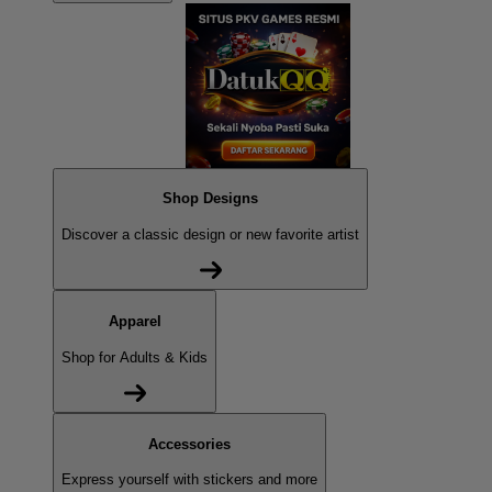
Shop Designs
Discover a classic design or new favorite artist
Apparel
Shop for Adults & Kids
Accessories
Express yourself with stickers and more