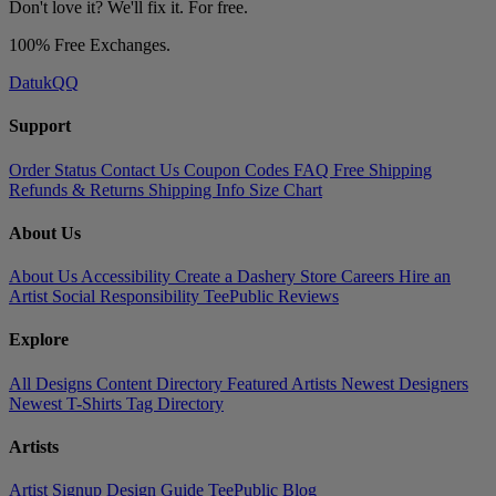
Don't love it? We'll fix it. For free.
100% Free Exchanges.
DatukQQ
Support
Order Status
Contact Us
Coupon Codes
FAQ
Free Shipping
Refunds & Returns
Shipping Info
Size Chart
About Us
About Us
Accessibility
Create a Dashery Store
Careers
Hire an
Artist
Social Responsibility
TeePublic Reviews
Explore
All Designs
Content Directory
Featured Artists
Newest Designers
Newest T-Shirts
Tag Directory
Artists
Artist Signup
Design Guide
TeePublic Blog