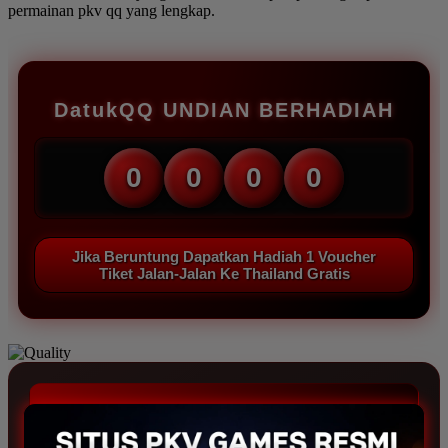
permainan pkv qq yang lengkap.
DatukQQ UNDIAN BERHADIAH
0
0
0
0
Jika Beruntung Dapatkan Hadiah 1 Voucher
Tiket Jalan-Jalan Ke Thailand Gratis
REVIEW MEMBERSHIP DatukQQ