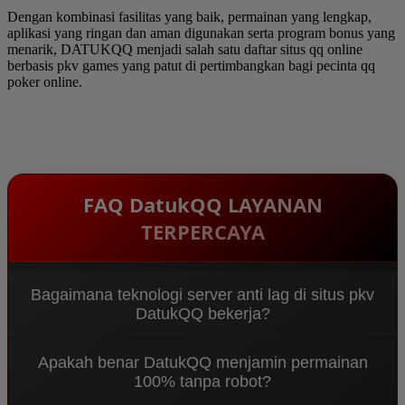
Dengan kombinasi fasilitas yang baik, permainan yang lengkap,
aplikasi yang ringan dan aman digunakan serta program bonus yang
menarik, DATUKQQ menjadi salah satu daftar situs qq online
berbasis pkv games yang patut di pertimbangkan bagi pecinta qq
poker online.
FAQ DatukQQ LAYANAN
TERPERCAYA
Bagaimana teknologi server anti lag di situs pkv
DatukQQ bekerja?
Sebagai
Agen PKV DominoQQ & Bandar QQ
Apakah benar DatukQQ menjamin permainan
Terpercaya 2026
, DatukQQ menggunakan sistem
100% tanpa robot?
Multi-Node Server terbaru yang mengarahkan