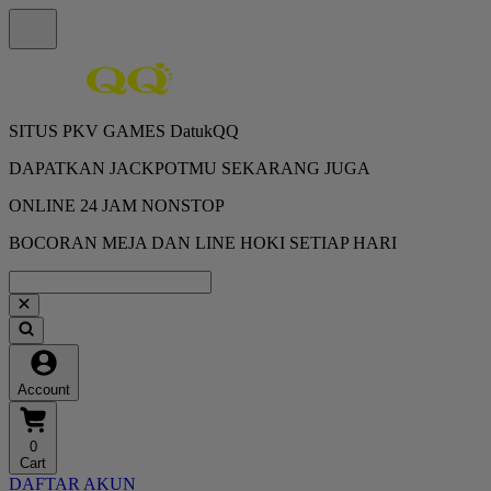
SITUS PKV GAMES DatukQQ
DAPATKAN JACKPOTMU SEKARANG JUGA
ONLINE 24 JAM NONSTOP
BOCORAN MEJA DAN LINE HOKI SETIAP HARI
Account
0
Cart
DAFTAR AKUN