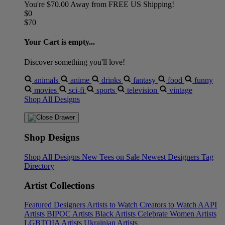
You're
$70.00
Away from
FREE US Shipping!
$0
$70
Your Cart is empty...
Discover something you'll love!
animals
anime
drinks
fantasy
food
funny
movies
sci-fi
sports
television
vintage
Shop All Designs
Shop Designs
Shop All Designs
New Tees on Sale
Newest Designers
Tag
Directory
Artist Collections
Featured Designers
Artists to Watch
Creators to Watch
AAPI
Artists
BIPOC Artists
Black Artists
Celebrate Women Artists
LGBTQIA Artists
Ukrainian Artists