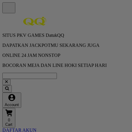
SITUS PKV GAMES DatukQQ
DAPATKAN JACKPOTMU SEKARANG JUGA
ONLINE 24 JAM NONSTOP
BOCORAN MEJA DAN LINE HOKI SETIAP HARI
Account
0
Cart
DAFTAR AKUN