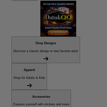
Shop Designs
Discover a classic design or new favorite artist
Apparel
Shop for Adults & Kids
Accessories
Express yourself with stickers and more