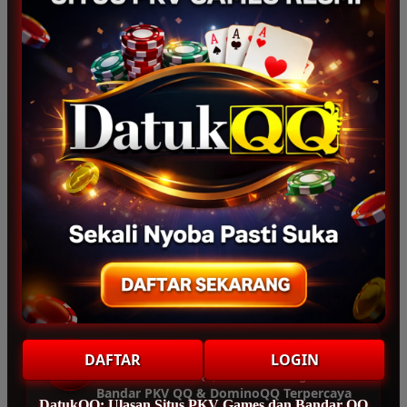
Suli_Bontot (Bali)
SB
“Sangat suka sama layanan pelanggan
situs pkv
ini. Sebagai penggemar
BandarQQ
dan
DomainQQ
lovers, saya
puas main di DatukQQ hingga saat ini.”
Nagita_Srey (Palembang)
NS
“Baru kali ini nemu yang pas, DatukQQ
memberikan bukti
meja hoki
paling gacor.
Main DominoQQ di mobile android sangat
lancar tanpa hambatan, bikin nyaman.”
Dedi_Egi (Bandung)
DAFTAR
LOGIN
DE
“Pantesan DatukQQ disebut sebagai
Bandar PKV QQ & DominoQQ Terpercaya
DatukQQ: Ulasan Situs PKV Games dan Bandar QQ