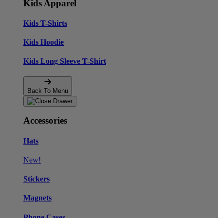
Kids Apparel
Kids T-Shirts
Kids Hoodie
Kids Long Sleeve T-Shirt
Back To Menu
Accessories
Hats
New!
Stickers
Magnets
Phone Cases