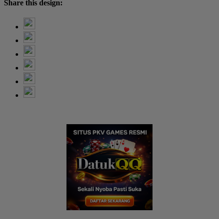
Share this design: