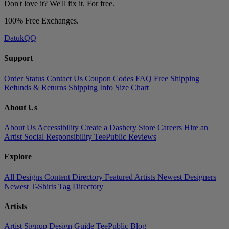
Don't love it? We'll fix it. For free.
100% Free Exchanges.
DatukQQ
Support
Order Status
Contact Us
Coupon Codes
FAQ
Free Shipping
Refunds & Returns
Shipping Info
Size Chart
About Us
About Us
Accessibility
Create a Dashery Store
Careers
Hire an
Artist
Social Responsibility
TeePublic Reviews
Explore
All Designs
Content Directory
Featured Artists
Newest Designers
Newest T-Shirts
Tag Directory
Artists
Artist Signup
Design Guide
TeePublic Blog