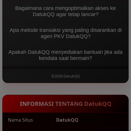
koneksi ke jalur terpendek. Ini meminimalisir ping
Benar sekali. Sebagai
situs pkv
resmi, kami
tinggi, memastikan kelancaran total saat Anda
Bagaimana cara mengoptimalkan akses ke
mengimplementasikan sistem deteksi otomatis
bermain
BandarQQ
maupun
DomainQQ
.
DatukQQ agar tetap lancar?
tingkat tinggi. Ini menjamin setiap putaran
DominoQQ
dan Bandar QQ berjalan murni Player
Pastikan Anda mengakses link alternatif resmi atau
vs Player, menjaga ekosistem tetap fair play.
Apa metode transaksi yang paling disarankan di
mengunduh aplikasi versi terbaru. Kosongkan
agen PKV DatukQQ?
cache perangkat Anda secara berkala agar
teknologi
server anti lag
bekerja maksimal untuk
Untuk menunjang kecepatan deposit dan withdraw
pengalaman bermain
BandarQQ
yang tanpa batas.
Apakah DatukQQ menyediakan bantuan jika ada
di
situs pkv
kami, sangat disarankan
kendala saat bermain?
menggunakan QRIS atau E-wallet (Dana/OVO).
Sistem otomatis DatukQQ akan memproses saldo
Tentu. Sebagai
Agen PKV DominoQQ & Bandar QQ
Anda dalam hitungan detik, sehingga Anda bisa
Terpercaya 2026
, tim Customer Service profesional
©2026 DatukQQ
langsung fokus ke meja
DomainQQ
.
kami siaga 24 jam nonstop via LiveChat untuk
memberikan solusi instan terkait pendaftaran,
login, atau hambatan teknis lainnya di ekosistem
PKV.
INFORMASI TENTANG DatukQQ
Nama Situs
DatukQQ