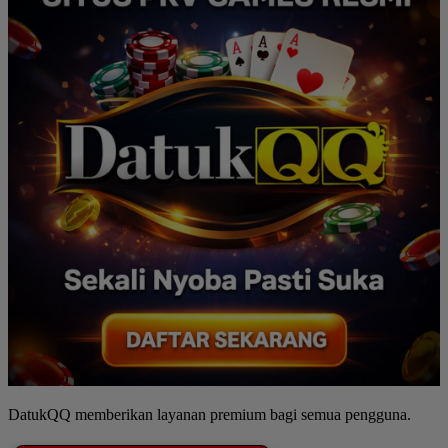
DatukQQ memberikan layanan premium bagi semua pengguna.