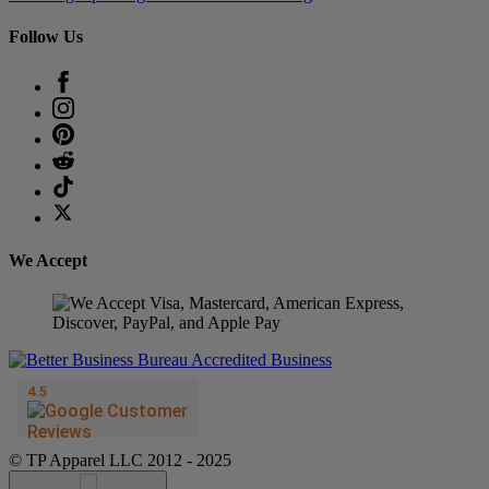
Follow Us
We Accept
© TP Apparel LLC 2012 - 2025