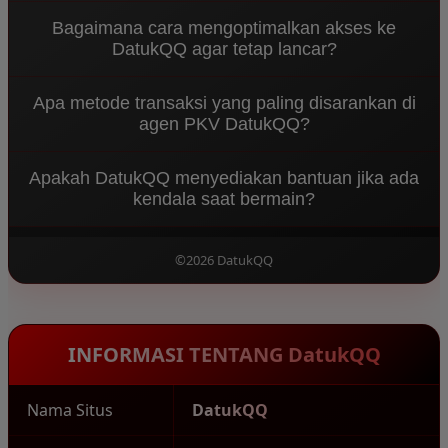
koneksi ke jalur terpendek. Ini meminimalisir ping
Benar sekali. Sebagai
situs pkv
resmi, kami
tinggi, memastikan kelancaran total saat Anda
Bagaimana cara mengoptimalkan akses ke
mengimplementasikan sistem deteksi otomatis
bermain
BandarQQ
maupun
DomainQQ
.
DatukQQ agar tetap lancar?
tingkat tinggi. Ini menjamin setiap putaran
DominoQQ
dan Bandar QQ berjalan murni Player
Pastikan Anda mengakses link alternatif resmi atau
vs Player, menjaga ekosistem tetap fair play.
Apa metode transaksi yang paling disarankan di
mengunduh aplikasi versi terbaru. Kosongkan
agen PKV DatukQQ?
cache perangkat Anda secara berkala agar
teknologi
server anti lag
bekerja maksimal untuk
Untuk menunjang kecepatan deposit dan withdraw
pengalaman bermain
BandarQQ
yang tanpa batas.
Apakah DatukQQ menyediakan bantuan jika ada
di
situs pkv
kami, sangat disarankan
kendala saat bermain?
menggunakan QRIS atau E-wallet (Dana/OVO).
Sistem otomatis DatukQQ akan memproses saldo
Tentu. Sebagai
Agen PKV DominoQQ & Bandar QQ
Anda dalam hitungan detik, sehingga Anda bisa
Terpercaya 2026
, tim Customer Service profesional
©2026 DatukQQ
langsung fokus ke meja
DomainQQ
.
kami siaga 24 jam nonstop via LiveChat untuk
memberikan solusi instan terkait pendaftaran,
login, atau hambatan teknis lainnya di ekosistem
PKV.
INFORMASI TENTANG DatukQQ
Nama Situs
DatukQQ