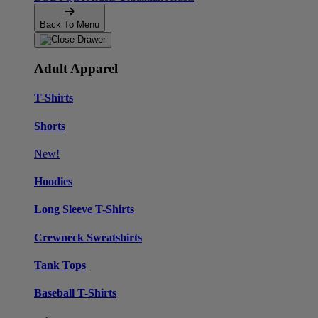
Back To Menu
Adult Apparel
T-Shirts
Shorts
New!
Hoodies
Long Sleeve T-Shirts
Crewneck Sweatshirts
Tank Tops
Baseball T-Shirts