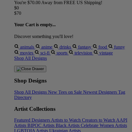
You're
$70.00
Away from
FREE US Shipping!
$0
$70
Your Cart is empty...
Discover something you'll love!
animals
anime
drinks
fantasy
food
funny
movies
sci-fi
sports
television
vintage
Shop All Designs
Shop Designs
Shop All Designs
New Tees on Sale
Newest Designers
Tag
Directory
Artist Collections
Featured Designers
Artists to Watch
Creators to Watch
AAPI
Artists
BIPOC Artists
Black Artists
Celebrate Women Artists
LGBTQIA Artists
Ukrainian Artists