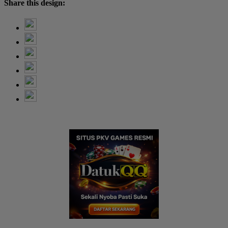
Share this design: