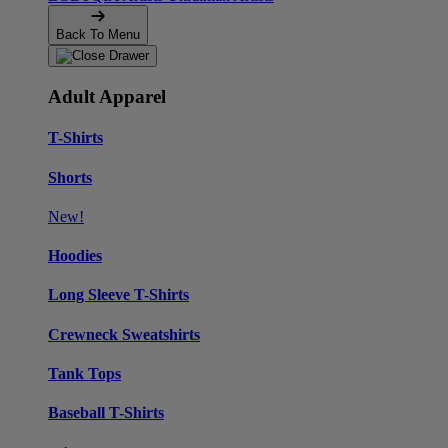
Back To Menu
Adult Apparel
T-Shirts
Shorts
New!
Hoodies
Long Sleeve T-Shirts
Crewneck Sweatshirts
Tank Tops
Baseball T-Shirts