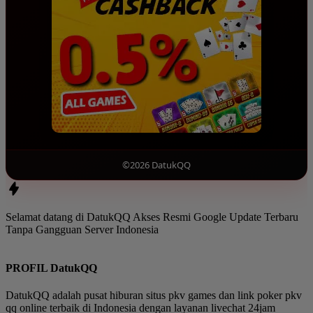
©2026 DatukQQ
Selamat datang di DatukQQ Akses Resmi Google Update Terbaru
Tanpa Gangguan Server Indonesia
PROFIL DatukQQ
DatukQQ adalah pusat hiburan situs pkv games dan link poker pkv
qq online terbaik di Indonesia dengan layanan livechat 24jam