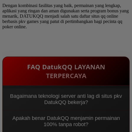
Dengan kombinasi fasilitas yang baik, permainan yang lengkap,
aplikasi yang ringan dan aman digunakan serta program bonus yang
menarik, DATUKQQ menjadi salah satu daftar situs qq online
berbasis pkv games yang patut di pertimbangkan bagi pecinta qq
poker online.
FAQ DatukQQ LAYANAN
TERPERCAYA
Bagaimana teknologi server anti lag di situs pkv
DatukQQ bekerja?
Sebagai
Agen PKV DominoQQ & Bandar QQ
Apakah benar DatukQQ menjamin permainan
Terpercaya 2026
, DatukQQ menggunakan sistem
100% tanpa robot?
Multi-Node Server terbaru yang mengarahkan