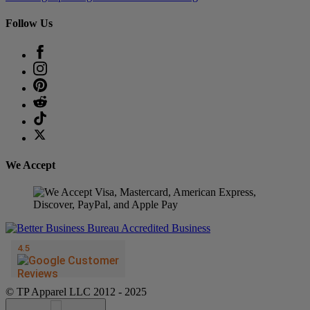
Follow Us
We Accept
© TP Apparel LLC 2012 - 2025