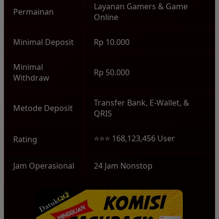
Layanan Gamers & Game
Permainan
Online
Minimal Deposit
Rp 10.000
Minimal
Rp 50.000
Withdraw
Transfer Bank, E-Wallet, &
Metode Deposit
QRIS
⭐⭐⭐ 168,123,456 User
Rating
Jam Operasional
24 Jam Nonstop