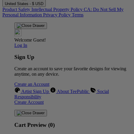
United States - $ USD
Product Safety
Intellectual Property Policy
CA: Do Not Sell My
Personal Information
Privacy Policy
Terms
Welcome Guest!
Log In
Sign Up
Create an account to save your favorite designs for viewing
anytime, on any device.
Create an Account
Artist Sign Up
About TeePublic
Social
Responsibility
Create Account
Cart Preview (0)