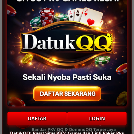
Suli_Bontot (Bali)
SB
“Sangat suka sama layanan pelanggan
situs pkv
ini. Sebagai penggemar
BandarQQ
dan
DomainQQ
lovers, saya
puas main di DatukQQ hingga saat ini.”
Nagita_Srey (Palembang)
NS
“Baru kali ini nemu yang pas, DatukQQ
memberikan bukti
meja hoki
paling gacor.
Main DominoQQ di mobile android sangat
lancar tanpa hambatan, bikin nyaman.”
Dedi_Egi (Bandung)
DAFTAR
LOGIN
DE
“Pantesan DatukQQ disebut sebagai
Bandar PKV QQ & DominoQQ Terpercaya
DatukQQ: Pusat Situs PKV Games dan Link Poker Pkv