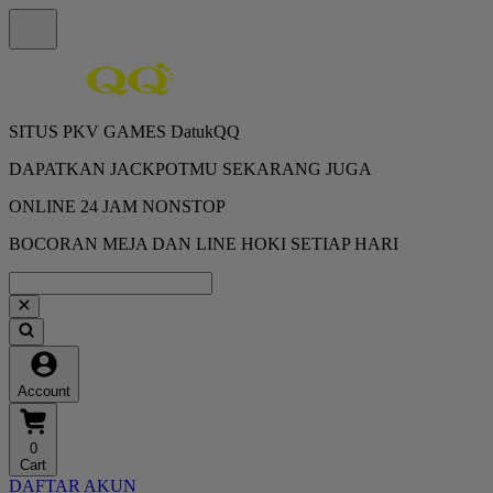
SITUS PKV GAMES DatukQQ
DAPATKAN JACKPOTMU SEKARANG JUGA
ONLINE 24 JAM NONSTOP
BOCORAN MEJA DAN LINE HOKI SETIAP HARI
Account
0
Cart
DAFTAR AKUN