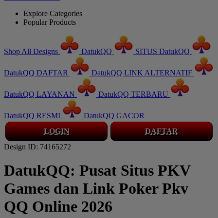
Explore Categories
Popular Products
Shop All Designs
DatukQQ
SITUS DatukQQ
DatukQQ DAFTAR
DatukQQ LINK ALTERNATIF
DatukQQ LAYANAN
DatukQQ TERBARU
DatukQQ RESMI
DatukQQ GACOR
LOGIN
DAFTAR
Design ID: 74165272
DatukQQ: Pusat Situs PKV
Games dan Link Poker Pkv
QQ Online 2026