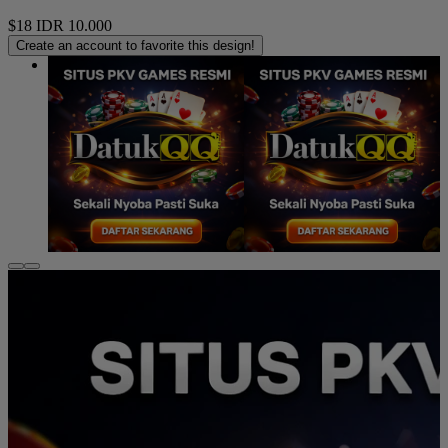
$18
IDR 10.000
Create an account to favorite this design!