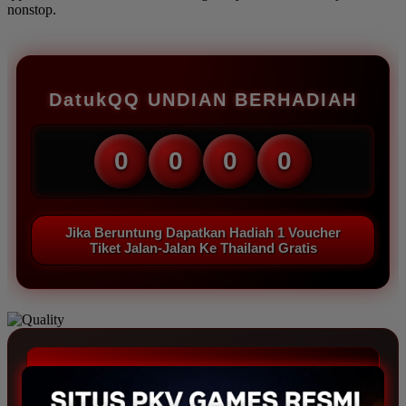
nonstop.
DatukQQ UNDIAN BERHADIAH
0
0
0
0
Jika Beruntung Dapatkan Hadiah 1 Voucher
Tiket Jalan-Jalan Ke Thailand Gratis
REVIEW MEMBERSHIP DatukQQ