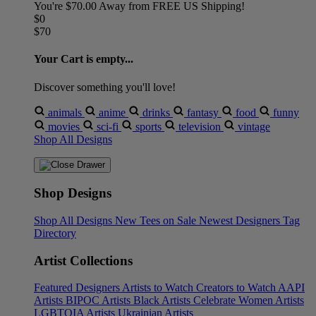
You're
$70.00
Away from
FREE US Shipping!
$0
$70
Your Cart is empty...
Discover something you'll love!
animals
anime
drinks
fantasy
food
funny
movies
sci-fi
sports
television
vintage
Shop All Designs
Shop Designs
Shop All Designs
New Tees on Sale
Newest Designers
Tag
Directory
Artist Collections
Featured Designers
Artists to Watch
Creators to Watch
AAPI
Artists
BIPOC Artists
Black Artists
Celebrate Women Artists
LGBTQIA Artists
Ukrainian Artists