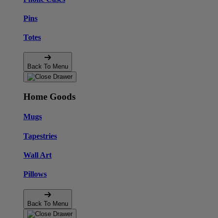
Pins
Totes
Back To Menu
Home Goods
Mugs
Tapestries
Wall Art
Pillows
Back To Menu