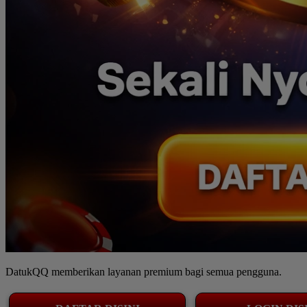
DatukQQ memberikan layanan premium bagi semua pengguna.