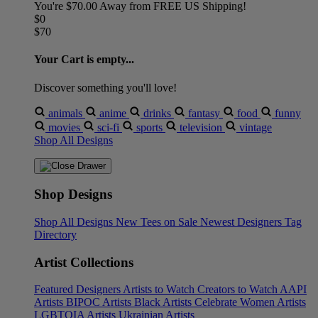
You're
$70.00
Away from
FREE US Shipping!
$0
$70
Your Cart is empty...
Discover something you'll love!
animals
anime
drinks
fantasy
food
funny
movies
sci-fi
sports
television
vintage
Shop All Designs
Shop Designs
Shop All Designs
New Tees on Sale
Newest Designers
Tag
Directory
Artist Collections
Featured Designers
Artists to Watch
Creators to Watch
AAPI
Artists
BIPOC Artists
Black Artists
Celebrate Women Artists
LGBTQIA Artists
Ukrainian Artists