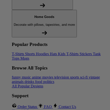
Home Goods
Decorate with pillows, tapestries, and more
Popular Products
T-Shirts
Shorts
Hoodies
Hats
Kids T-Shirts
Stickers
Tank
Tops
Mugs
Browse All Topics
funny
music
anime
movies
television
sports
sci-fi
vintage
animals
drinks
food
politics
All Popular Designs
Support
Order Status
FAQ
Contact Us