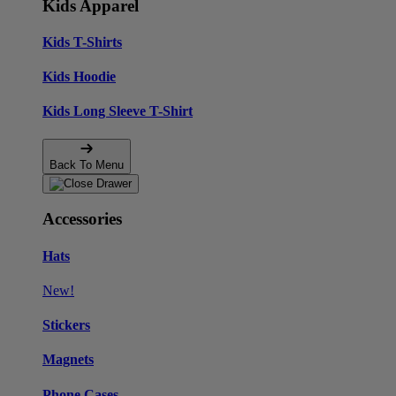
Kids Apparel
Kids T-Shirts
Kids Hoodie
Kids Long Sleeve T-Shirt
Back To Menu
Accessories
Hats
New!
Stickers
Magnets
Phone Cases