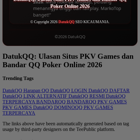
2026
. Meja hokinya lengkap, peluang
Poker Online 2026
menanngya tinggi dan fairplay. MarkoTop
banget!”
© Copyright 2026
DatukQQ
SEO KICAUMANIA.
©2026 DatukQQ
DatukQQ: Ulasan Situs PKV Games dan
Bandar QQ Poker Online 2026
Trending Tags
DatukQQ
Harapan QQ
DatukQQ LOGIN
DatukQQ DAFTAR
DatukQQ LINK ALTERNATIF
DatukQQ RESMI
DatukQQ
TERPERCAYA
BANDARQQ
BANDARQQ
PKV GAMES
PKV GAMES DatukQQ
DOMINOQQ
PKV GAMES
TERPERCAYA
The links above have been automatically generated based on tag
usage by third-party designers on the TeePublic platform.