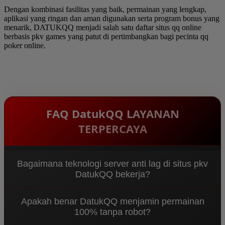
Dengan kombinasi fasilitas yang baik, permainan yang lengkap,
aplikasi yang ringan dan aman digunakan serta program bonus yang
menarik, DATUKQQ menjadi salah satu daftar situs qq online
berbasis pkv games yang patut di pertimbangkan bagi pecinta qq
poker online.
FAQ DatukQQ LAYANAN
TERPERCAYA
Bagaimana teknologi server anti lag di situs pkv
DatukQQ bekerja?
Sebagai
Agen PKV DominoQQ & Bandar QQ
Apakah benar DatukQQ menjamin permainan
Terpercaya 2026
, DatukQQ menggunakan sistem
100% tanpa robot?
Multi-Node Server terbaru yang mengarahkan