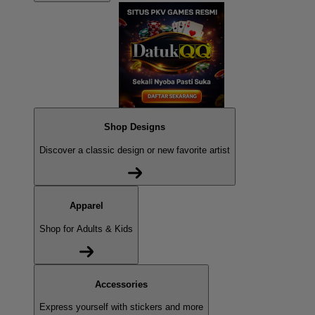
Shop Designs
Discover a classic design or new favorite artist
Apparel
Shop for Adults & Kids
Accessories
Express yourself with stickers and more