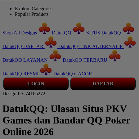
Explore Categories
Popular Products
Shop All Designs
DatukQQ
SITUS DatukQQ
DatukQQ DAFTAR
DatukQQ LINK ALTERNATIF
DatukQQ LAYANAN
DatukQQ TERBARU
DatukQQ RESMI
DatukQQ GACOR
LOGIN
DAFTAR
Design ID: 74165272
DatukQQ: Ulasan Situs PKV
Games dan Bandar QQ Poker
Online 2026