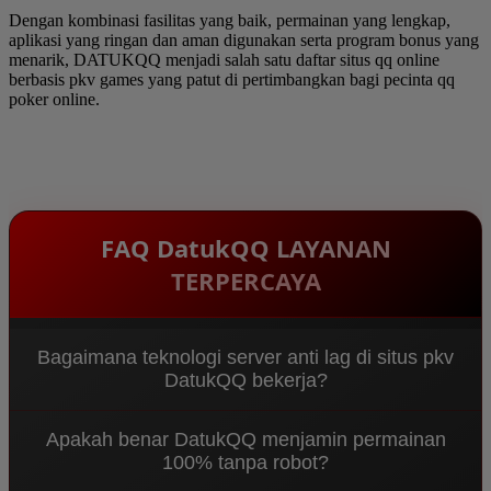
Dengan kombinasi fasilitas yang baik, permainan yang lengkap,
aplikasi yang ringan dan aman digunakan serta program bonus yang
menarik, DATUKQQ menjadi salah satu daftar situs qq online
berbasis pkv games yang patut di pertimbangkan bagi pecinta qq
poker online.
FAQ DatukQQ LAYANAN
TERPERCAYA
Bagaimana teknologi server anti lag di situs pkv
DatukQQ bekerja?
Sebagai
Agen PKV DominoQQ & Bandar QQ
Apakah benar DatukQQ menjamin permainan
Terpercaya 2026
, DatukQQ menggunakan sistem
100% tanpa robot?
Multi-Node Server terbaru yang mengarahkan