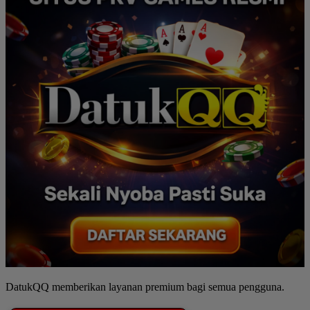
DatukQQ memberikan layanan premium bagi semua pengguna.