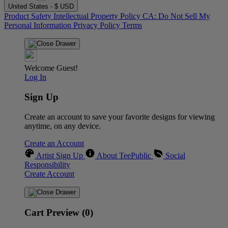
United States - $ USD
Product Safety
Intellectual Property Policy
CA: Do Not Sell My
Personal Information
Privacy Policy
Terms
Welcome Guest!
Log In
Sign Up
Create an account to save your favorite designs for viewing
anytime, on any device.
Create an Account
Artist Sign Up
About TeePublic
Social
Responsibility
Create Account
Cart Preview (0)