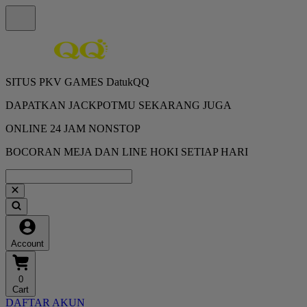
SITUS PKV GAMES DatukQQ
DAPATKAN JACKPOTMU SEKARANG JUGA
ONLINE 24 JAM NONSTOP
BOCORAN MEJA DAN LINE HOKI SETIAP HARI
Account
0
Cart
DAFTAR AKUN