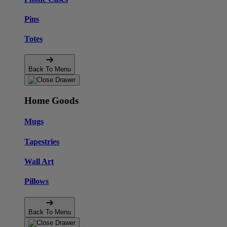
Pins
Totes
Back To Menu
Home Goods
Mugs
Tapestries
Wall Art
Pillows
Back To Menu