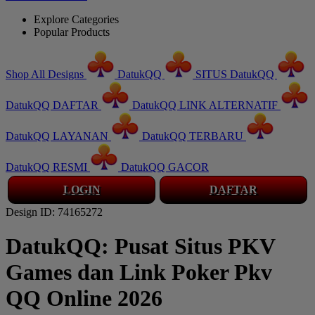
Explore Categories
Popular Products
Shop All Designs
DatukQQ
SITUS DatukQQ
DatukQQ DAFTAR
DatukQQ LINK ALTERNATIF
DatukQQ LAYANAN
DatukQQ TERBARU
DatukQQ RESMI
DatukQQ GACOR
LOGIN
DAFTAR
Design ID: 74165272
DatukQQ: Pusat Situs PKV
Games dan Link Poker Pkv
QQ Online 2026