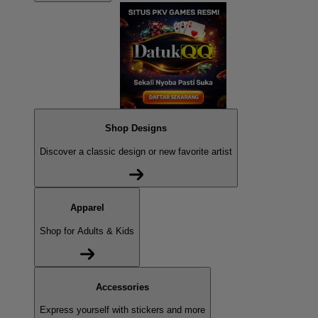
Shop Designs
Discover a classic design or new favorite artist
Apparel
Shop for Adults & Kids
Accessories
Express yourself with stickers and more