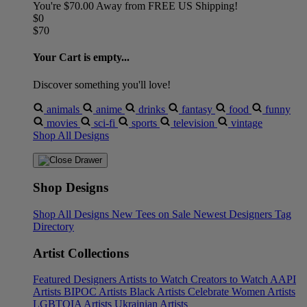
You're
$70.00
Away from
FREE US Shipping!
$0
$70
Your Cart is empty...
Discover something you'll love!
animals
anime
drinks
fantasy
food
funny
movies
sci-fi
sports
television
vintage
Shop All Designs
Shop Designs
Shop All Designs
New Tees on Sale
Newest Designers
Tag
Directory
Artist Collections
Featured Designers
Artists to Watch
Creators to Watch
AAPI
Artists
BIPOC Artists
Black Artists
Celebrate Women Artists
LGBTQIA Artists
Ukrainian Artists