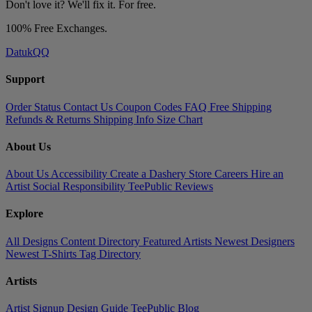
Don't love it? We'll fix it. For free.
100% Free Exchanges.
DatukQQ
Support
Order Status
Contact Us
Coupon Codes
FAQ
Free Shipping
Refunds & Returns
Shipping Info
Size Chart
About Us
About Us
Accessibility
Create a Dashery Store
Careers
Hire an
Artist
Social Responsibility
TeePublic Reviews
Explore
All Designs
Content Directory
Featured Artists
Newest Designers
Newest T-Shirts
Tag Directory
Artists
Artist Signup
Design Guide
TeePublic Blog