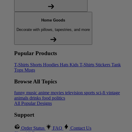
Home Goods
Decorate with pillows, tapestries, and more
Popular Products
T-Shirts
Shorts
Hoodies
Hats
Kids T-Shirts
Stickers
Tank
Tops
Mugs
Browse All Topics
funny
music
anime
movies
television
sports
sci-fi
vintage
animals
drinks
food
politics
All Popular Designs
Support
Order Status
FAQ
Contact Us