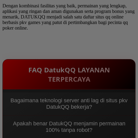
Dengan kombinasi fasilitas yang baik, permainan yang lengkap,
aplikasi yang ringan dan aman digunakan serta program bonus yang
menarik, DATUKQQ menjadi salah satu daftar situs qq online
berbasis pkv games yang patut di pertimbangkan bagi pecinta qq
poker online.
FAQ DatukQQ LAYANAN
TERPERCAYA
Bagaimana teknologi server anti lag di situs pkv
DatukQQ bekerja?
Sebagai
Agen PKV DominoQQ & Bandar QQ
Apakah benar DatukQQ menjamin permainan
Terpercaya 2026
, DatukQQ menggunakan sistem
100% tanpa robot?
Multi-Node Server terbaru yang mengarahkan