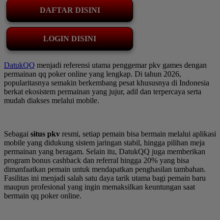
DAFTAR DISINI
LOGIN DISINI
DatukQQ
menjadi referensi utama penggemar pkv games dengan
permainan qq poker online yang lengkap. Di tahun 2026,
popularitasnya semakin berkembang pesat khususnya di Indonesia
berkat ekosistem permainan yang jujur, adil dan terpercaya serta
mudah diakses melalui mobile.
Sebagai
situs pkv
resmi, setiap pemain bisa bermain melalui aplikasi
mobile yang didukung sistem jaringan stabil, hingga pilihan meja
permainan yang beragam. Selain itu, DatukQQ juga memberikan
program bonus cashback dan referral hingga 20% yang bisa
dimanfaatkan pemain untuk mendapatkan penghasilan tambahan.
Fasilitas ini menjadi salah satu daya tarik utama bagi pemain baru
maupun profesional yang ingin memaksilkan keuntungan saat
bermain qq poker online.