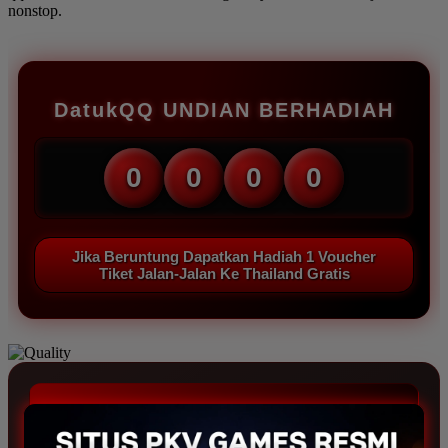
nonstop.
DatukQQ UNDIAN BERHADIAH
0
0
0
0
Jika Beruntung Dapatkan Hadiah 1 Voucher
Tiket Jalan-Jalan Ke Thailand Gratis
REVIEW MEMBERSHIP DatukQQ