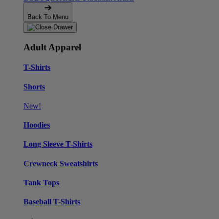
Back To Menu
Adult Apparel
T-Shirts
Shorts
New!
Hoodies
Long Sleeve T-Shirts
Crewneck Sweatshirts
Tank Tops
Baseball T-Shirts