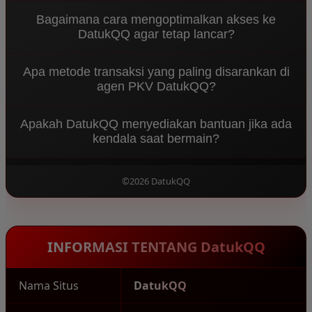
koneksi ke jalur terpendek. Ini meminimalisir ping
Benar sekali. Sebagai
situs pkv
resmi, kami
tinggi, memastikan kelancaran total saat Anda
Bagaimana cara mengoptimalkan akses ke
mengimplementasikan sistem deteksi otomatis
bermain
BandarQQ
maupun
DomainQQ
.
DatukQQ agar tetap lancar?
tingkat tinggi. Ini menjamin setiap putaran
DominoQQ
dan Bandar QQ berjalan murni Player
Pastikan Anda mengakses link alternatif resmi atau
vs Player, menjaga ekosistem tetap fair play.
Apa metode transaksi yang paling disarankan di
mengunduh aplikasi versi terbaru. Kosongkan
agen PKV DatukQQ?
cache perangkat Anda secara berkala agar
teknologi
server anti lag
bekerja maksimal untuk
Untuk menunjang kecepatan deposit dan withdraw
pengalaman bermain
BandarQQ
yang tanpa batas.
Apakah DatukQQ menyediakan bantuan jika ada
di
situs pkv
kami, sangat disarankan
kendala saat bermain?
menggunakan QRIS atau E-wallet (Dana/OVO).
Sistem otomatis DatukQQ akan memproses saldo
Tentu. Sebagai
Agen PKV DominoQQ & Bandar QQ
Anda dalam hitungan detik, sehingga Anda bisa
Terpercaya 2026
, tim Customer Service profesional
©2026 DatukQQ
langsung fokus ke meja
DomainQQ
.
kami siaga 24 jam nonstop via LiveChat untuk
memberikan solusi instan terkait pendaftaran,
login, atau hambatan teknis lainnya di ekosistem
PKV.
INFORMASI TENTANG DatukQQ
Nama Situs
DatukQQ