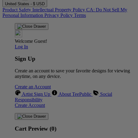
United States - $ USD
Product Safety
Intellectual Property Policy
CA: Do Not Sell My
Personal Information
Privacy Policy
Terms
Welcome Guest!
Log In
Sign Up
Create an account to save your favorite designs for viewing
anytime, on any device.
Create an Account
Artist Sign Up
About TeePublic
Social
Responsibility
Create Account
Cart Preview (0)