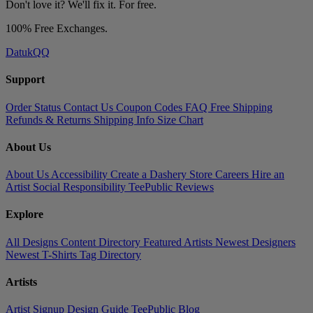
Don't love it? We'll fix it. For free.
100% Free Exchanges.
DatukQQ
Support
Order Status
Contact Us
Coupon Codes
FAQ
Free Shipping
Refunds & Returns
Shipping Info
Size Chart
About Us
About Us
Accessibility
Create a Dashery Store
Careers
Hire an
Artist
Social Responsibility
TeePublic Reviews
Explore
All Designs
Content Directory
Featured Artists
Newest Designers
Newest T-Shirts
Tag Directory
Artists
Artist Signup
Design Guide
TeePublic Blog