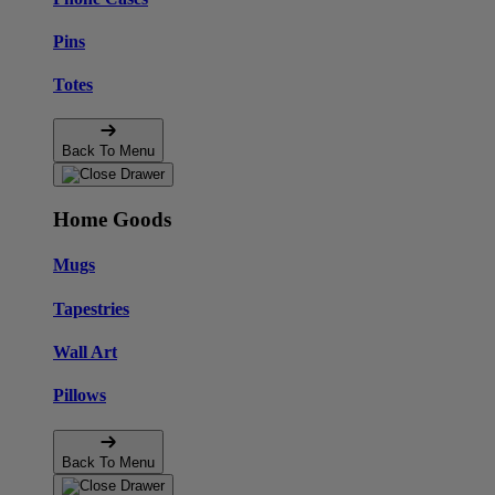
Pins
Totes
Back To Menu
Home Goods
Mugs
Tapestries
Wall Art
Pillows
Back To Menu