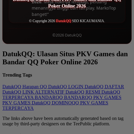
2026
. Meja hokinya lengkap, peluang
Poker Online 2026
menanngya tinggi dan fairplay. MarkoTop
banget!”
© Copyright 2026
DatukQQ
SEO KICAUMANIA.
©2026 DatukQQ
DatukQQ: Ulasan Situs PKV Games dan
Bandar QQ Poker Online 2026
Trending Tags
DatukQQ
Harapan QQ
DatukQQ LOGIN
DatukQQ DAFTAR
DatukQQ LINK ALTERNATIF
DatukQQ RESMI
DatukQQ
TERPERCAYA
BANDARQQ
BANDARQQ
PKV GAMES
PKV GAMES DatukQQ
DOMINOQQ
PKV GAMES
TERPERCAYA
The links above have been automatically generated based on tag
usage by third-party designers on the TeePublic platform.