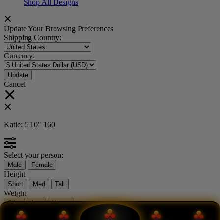
Shop All Designs
Update Your Browsing Preferences
Shipping Country:
Currency:
Cancel
Katie:
5'10"
160
Select your person:
Male
Female
Height
Short
Med
Tall
Weight
Slim
Avg
Heavy
View Size Chart