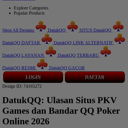
Explore Categories
Popular Products
Shop All Designs
DatukQQ
SITUS DatukQQ
DatukQQ DAFTAR
DatukQQ LINK ALTERNATIF
DatukQQ LAYANAN
DatukQQ TERBARU
DatukQQ RESMI
DatukQQ GACOR
LOGIN
DAFTAR
Design ID: 74165272
DatukQQ: Ulasan Situs PKV
Games dan Bandar QQ Poker
Online 2026