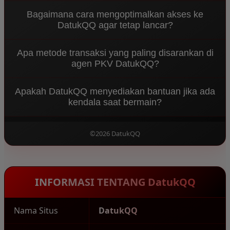
koneksi ke jalur terpendek. Ini meminimalisir ping
Benar sekali. Sebagai
situs pkv
resmi, kami
tinggi, memastikan kelancaran total saat Anda
Bagaimana cara mengoptimalkan akses ke
mengimplementasikan sistem deteksi otomatis
bermain
BandarQQ
maupun
DomainQQ
.
DatukQQ agar tetap lancar?
tingkat tinggi. Ini menjamin setiap putaran
DominoQQ
dan Bandar QQ berjalan murni Player
Pastikan Anda mengakses link alternatif resmi atau
vs Player, menjaga ekosistem tetap fair play.
Apa metode transaksi yang paling disarankan di
mengunduh aplikasi versi terbaru. Kosongkan
agen PKV DatukQQ?
cache perangkat Anda secara berkala agar
teknologi
server anti lag
bekerja maksimal untuk
Untuk menunjang kecepatan deposit dan withdraw
pengalaman bermain
BandarQQ
yang tanpa batas.
Apakah DatukQQ menyediakan bantuan jika ada
di
situs pkv
kami, sangat disarankan
kendala saat bermain?
menggunakan QRIS atau E-wallet (Dana/OVO).
Sistem otomatis DatukQQ akan memproses saldo
Tentu. Sebagai
Agen PKV DominoQQ & Bandar QQ
Anda dalam hitungan detik, sehingga Anda bisa
Terpercaya 2026
, tim Customer Service profesional
©2026 DatukQQ
langsung fokus ke meja
DomainQQ
.
kami siaga 24 jam nonstop via LiveChat untuk
memberikan solusi instan terkait pendaftaran,
login, atau hambatan teknis lainnya di ekosistem
PKV.
INFORMASI TENTANG DatukQQ
Nama Situs
DatukQQ