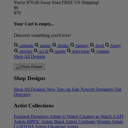
You're
$70.00
Away from
FREE US Shipping!
$0
$70
Your Cart is empty...
Discover something you'll love!
animals
anime
drinks
fantasy
food
funny
movies
sci-fi
sports
television
vintage
Shop All Designs
Shop Designs
Shop All Designs
New Tees on Sale
Newest Designers
Tag
Directory
Artist Collections
Featured Designers
Artists to Watch
Creators to Watch
AAPI
Artists
BIPOC Artists
Black Artists
Celebrate Women Artists
LGBTQIA Artists
Ukrainian Artists