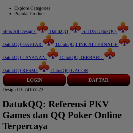
Explore Categories
Popular Products
Shop All Designs
DatukQQ
SITUS DatukQQ
DatukQQ DAFTAR
DatukQQ LINK ALTERNATIF
DatukQQ LAYANAN
DatukQQ TERBARU
DatukQQ RESMI
DatukQQ GACOR
LOGIN
DAFTAR
Design ID: 74165272
DatukQQ: Referensi PKV
Games dan QQ Poker Online
Terpercaya