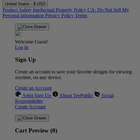
United States - $ USD
Product Safety
Intellectual Property Policy
CA: Do Not Sell My
Personal Information
Privacy Policy
Terms
Welcome Guest!
Log In
Sign Up
Create an account to save your favorite designs for viewing
anytime, on any device.
Create an Account
Artist Sign Up
About TeePublic
Social
Responsibility
Create Account
Cart Preview (0)