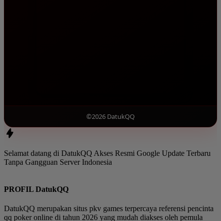
©2026 DatukQQ
Selamat datang di DatukQQ Akses Resmi Google Update Terbaru
Tanpa Gangguan Server Indonesia
PROFIL DatukQQ
DatukQQ merupakan situs pkv games terpercaya referensi pencinta
qq poker online di tahun 2026 yang mudah diakses oleh pemula