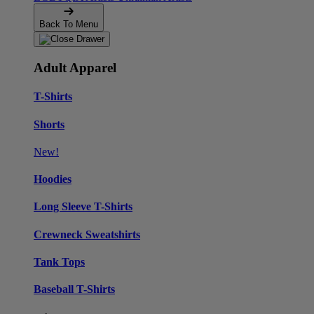
Back To Menu
Adult Apparel
T-Shirts
Shorts
New!
Hoodies
Long Sleeve T-Shirts
Crewneck Sweatshirts
Tank Tops
Baseball T-Shirts