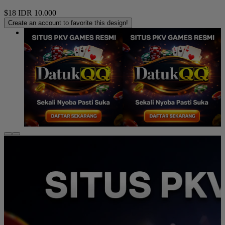
$18
IDR 10.000
Create an account to favorite this design!