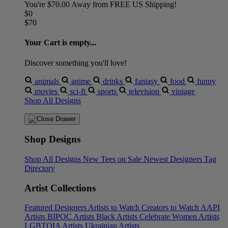
You're
$70.00
Away from
FREE US Shipping!
$0
$70
Your Cart is empty...
Discover something you'll love!
animals
anime
drinks
fantasy
food
funny
movies
sci-fi
sports
television
vintage
Shop All Designs
Shop Designs
Shop All Designs
New Tees on Sale
Newest Designers
Tag
Directory
Artist Collections
Featured Designers
Artists to Watch
Creators to Watch
AAPI
Artists
BIPOC Artists
Black Artists
Celebrate Women Artists
LGBTQIA Artists
Ukrainian Artists