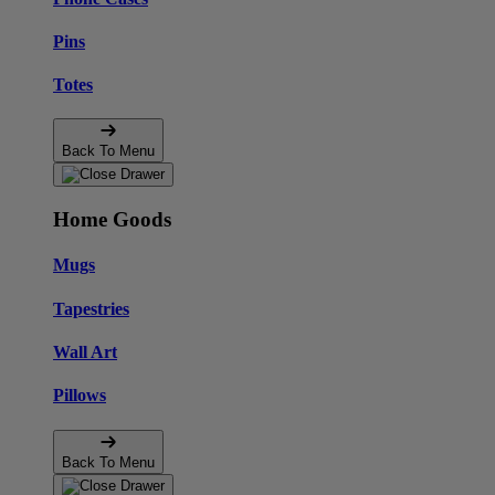
Pins
Totes
Back To Menu
Home Goods
Mugs
Tapestries
Wall Art
Pillows
Back To Menu