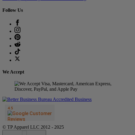
Follow Us
We Accept
© TP Apparel LLC 2012 - 2025