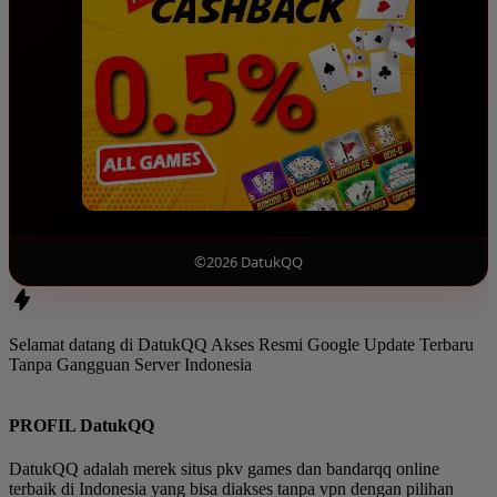
©2026 DatukQQ
Selamat datang di DatukQQ Akses Resmi Google Update Terbaru
Tanpa Gangguan Server Indonesia
PROFIL DatukQQ
DatukQQ adalah merek situs pkv games dan bandarqq online
terbaik di Indonesia yang bisa diakses tanpa vpn dengan pilihan