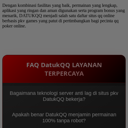
Dengan kombinasi fasilitas yang baik, permainan yang lengkap,
aplikasi yang ringan dan aman digunakan serta program bonus yang
menarik, DATUKQQ menjadi salah satu daftar situs qq online
berbasis pkv games yang patut di pertimbangkan bagi pecinta qq
poker online.
FAQ DatukQQ LAYANAN
TERPERCAYA
Bagaimana teknologi server anti lag di situs pkv
DatukQQ bekerja?
Sebagai
Agen PKV DominoQQ & Bandar QQ
Apakah benar DatukQQ menjamin permainan
Terpercaya 2026
, DatukQQ menggunakan sistem
100% tanpa robot?
Multi-Node Server terbaru yang mengarahkan