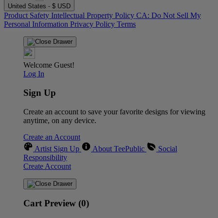
United States - $ USD
Product Safety
Intellectual Property Policy
CA: Do Not Sell My
Personal Information
Privacy Policy
Terms
Welcome Guest!
Log In
Sign Up
Create an account to save your favorite designs for viewing
anytime, on any device.
Create an Account
Artist Sign Up
About TeePublic
Social
Responsibility
Create Account
Cart Preview (0)