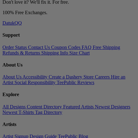
Don't love it? We'll fix it. For free.
100% Free Exchanges.
DatukQQ
Support
Order Status
Contact Us
Coupon Codes
FAQ
Free Shipping
Refunds & Returns
Shipping Info
Size Chart
About Us
About Us
Accessibility
Create a Dashery Store
Careers
Hire an
Artist
Social Responsibility
TeePublic Reviews
Explore
All Designs
Content Directory
Featured Artists
Newest Designers
Newest T-Shirts
Tag Directory
Artists
Artist Signup
Design Guide
TeePublic Blog