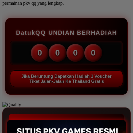
permainan pkv qq yang lengkap.
DatukQQ UNDIAN BERHADIAH
0
0
0
0
Jika Beruntung Dapatkan Hadiah 1 Voucher
Tiket Jalan-Jalan Ke Thailand Gratis
REVIEW MEMBERSHIP DatukQQ