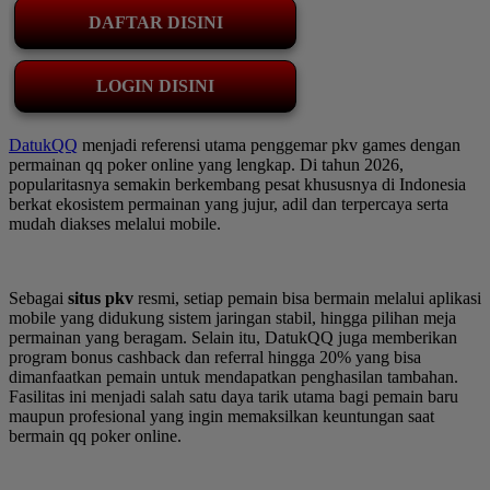
DAFTAR DISINI
LOGIN DISINI
DatukQQ
menjadi referensi utama penggemar pkv games dengan
permainan qq poker online yang lengkap. Di tahun 2026,
popularitasnya semakin berkembang pesat khususnya di Indonesia
berkat ekosistem permainan yang jujur, adil dan terpercaya serta
mudah diakses melalui mobile.
Sebagai
situs pkv
resmi, setiap pemain bisa bermain melalui aplikasi
mobile yang didukung sistem jaringan stabil, hingga pilihan meja
permainan yang beragam. Selain itu, DatukQQ juga memberikan
program bonus cashback dan referral hingga 20% yang bisa
dimanfaatkan pemain untuk mendapatkan penghasilan tambahan.
Fasilitas ini menjadi salah satu daya tarik utama bagi pemain baru
maupun profesional yang ingin memaksilkan keuntungan saat
bermain qq poker online.