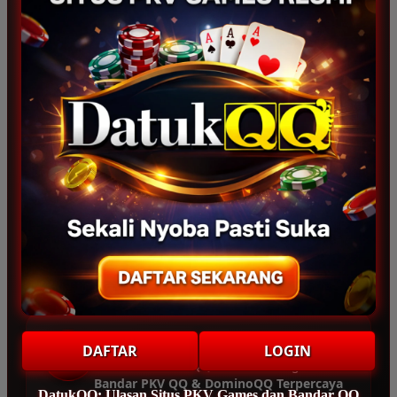
Suli_Bontot (Bali)
SB
“Sangat suka sama layanan pelanggan
situs pkv
ini. Sebagai penggemar
BandarQQ
dan
DomainQQ
lovers, saya
puas main di DatukQQ hingga saat ini.”
Nagita_Srey (Palembang)
NS
“Baru kali ini nemu yang pas, DatukQQ
memberikan bukti
meja hoki
paling gacor.
Main DominoQQ di mobile android sangat
lancar tanpa hambatan, bikin nyaman.”
Dedi_Egi (Bandung)
DAFTAR
LOGIN
DE
“Pantesan DatukQQ disebut sebagai
Bandar PKV QQ & DominoQQ Terpercaya
DatukQQ: Ulasan Situs PKV Games dan Bandar QQ