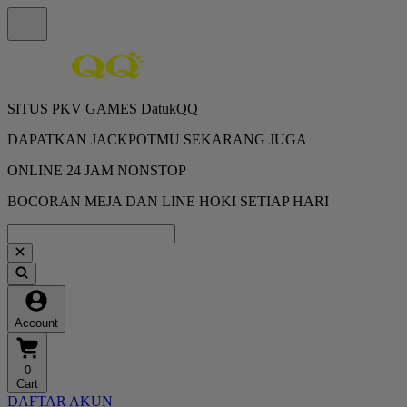
SITUS PKV GAMES DatukQQ
DAPATKAN JACKPOTMU SEKARANG JUGA
ONLINE 24 JAM NONSTOP
BOCORAN MEJA DAN LINE HOKI SETIAP HARI
Account
0
Cart
DAFTAR AKUN