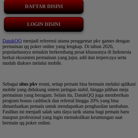
DAFTAR DISINI
LOGIN DISINI
DatukQQ
menjadi referensi utama penggemar pkv games dengan
permainan qq poker online yang lengkap. Di tahun 2026,
popularitasnya semakin berkembang pesat khususnya di Indonesia
berkat ekosistem permainan yang jujur, adil dan terpercaya serta
mudah diakses melalui mobile.
Sebagai
situs pkv
resmi, setiap pemain bisa bermain melalui aplikasi
mobile yang didukung sistem jaringan stabil, hingga pilihan meja
permainan yang beragam. Selain itu, DatukQQ juga memberikan
program bonus cashback dan referral hingga 20% yang bisa
dimanfaatkan pemain untuk mendapatkan penghasilan tambahan.
Fasilitas ini menjadi salah satu daya tarik utama bagi pemain baru
maupun profesional yang ingin memaksilkan keuntungan saat
bermain qq poker online.