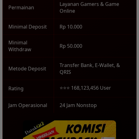
Layanan Gamers & Game
Permainan
Online
Minimal Deposit
Rp 10.000
Minimal
Rp 50.000
Withdraw
Transfer Bank, E-Wallet, &
Metode Deposit
QRIS
⭐⭐⭐ 168,123,456 User
Rating
Jam Operasional
24 Jam Nonstop