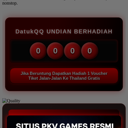
nonstop.
DatukQQ UNDIAN BERHADIAH
0
0
0
0
Jika Beruntung Dapatkan Hadiah 1 Voucher
Tiket Jalan-Jalan Ke Thailand Gratis
REVIEW MEMBERSHIP DatukQQ