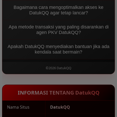
koneksi ke jalur terpendek. Ini meminimalisir ping
Benar sekali. Sebagai
situs pkv
resmi, kami
tinggi, memastikan kelancaran total saat Anda
Bagaimana cara mengoptimalkan akses ke
mengimplementasikan sistem deteksi otomatis
bermain
BandarQQ
maupun
DomainQQ
.
DatukQQ agar tetap lancar?
tingkat tinggi. Ini menjamin setiap putaran
DominoQQ
dan Bandar QQ berjalan murni Player
Pastikan Anda mengakses link alternatif resmi atau
vs Player, menjaga ekosistem tetap fair play.
Apa metode transaksi yang paling disarankan di
mengunduh aplikasi versi terbaru. Kosongkan
agen PKV DatukQQ?
cache perangkat Anda secara berkala agar
teknologi
server anti lag
bekerja maksimal untuk
Untuk menunjang kecepatan deposit dan withdraw
pengalaman bermain
BandarQQ
yang tanpa batas.
Apakah DatukQQ menyediakan bantuan jika ada
di
situs pkv
kami, sangat disarankan
kendala saat bermain?
menggunakan QRIS atau E-wallet (Dana/OVO).
Sistem otomatis DatukQQ akan memproses saldo
Tentu. Sebagai
Agen PKV DominoQQ & Bandar QQ
Anda dalam hitungan detik, sehingga Anda bisa
Terpercaya 2026
, tim Customer Service profesional
©2026 DatukQQ
langsung fokus ke meja
DomainQQ
.
kami siaga 24 jam nonstop via LiveChat untuk
memberikan solusi instan terkait pendaftaran,
login, atau hambatan teknis lainnya di ekosistem
PKV.
INFORMASI TENTANG DatukQQ
Nama Situs
DatukQQ