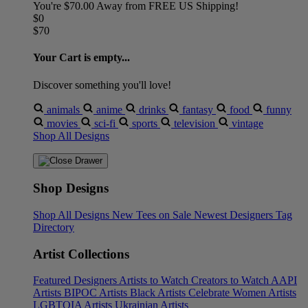
You're
$70.00
Away from
FREE US Shipping!
$0
$70
Your Cart is empty...
Discover something you'll love!
animals
anime
drinks
fantasy
food
funny
movies
sci-fi
sports
television
vintage
Shop All Designs
Shop Designs
Shop All Designs
New Tees on Sale
Newest Designers
Tag
Directory
Artist Collections
Featured Designers
Artists to Watch
Creators to Watch
AAPI
Artists
BIPOC Artists
Black Artists
Celebrate Women Artists
LGBTQIA Artists
Ukrainian Artists