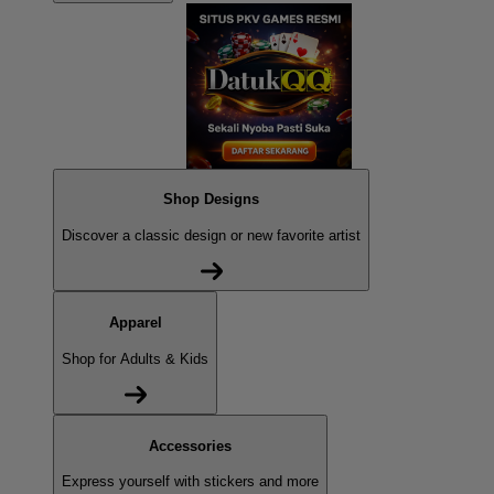
Shop Designs
Discover a classic design or new favorite artist
Apparel
Shop for Adults & Kids
Accessories
Express yourself with stickers and more