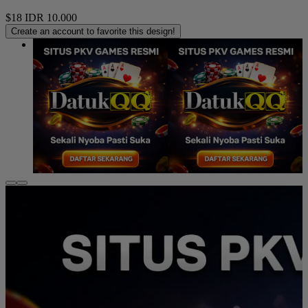
$18
IDR 10.000
Create an account to favorite this design!