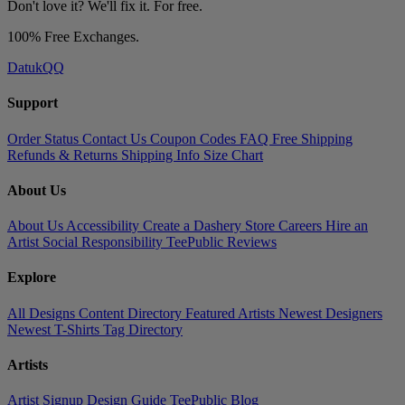
Don't love it? We'll fix it. For free.
100% Free Exchanges.
DatukQQ
Support
Order Status
Contact Us
Coupon Codes
FAQ
Free Shipping
Refunds & Returns
Shipping Info
Size Chart
About Us
About Us
Accessibility
Create a Dashery Store
Careers
Hire an
Artist
Social Responsibility
TeePublic Reviews
Explore
All Designs
Content Directory
Featured Artists
Newest Designers
Newest T-Shirts
Tag Directory
Artists
Artist Signup
Design Guide
TeePublic Blog