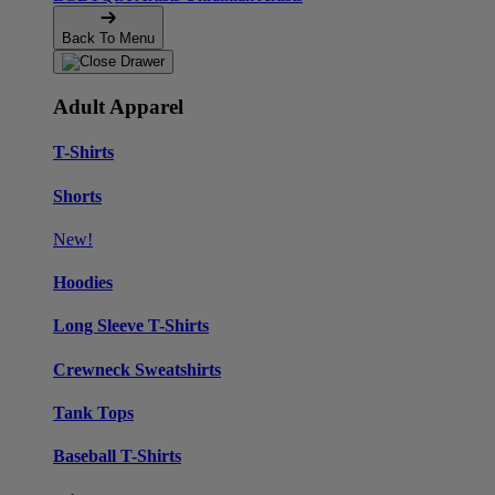
Back To Menu
Adult Apparel
T-Shirts
Shorts
New!
Hoodies
Long Sleeve T-Shirts
Crewneck Sweatshirts
Tank Tops
Baseball T-Shirts