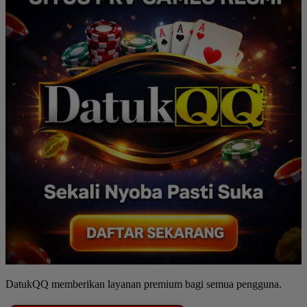
DatukQQ memberikan layanan premium bagi semua pengguna.