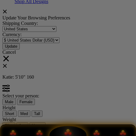
Shop All Designs
Update Your Browsing Preferences
Shipping Country:
Currency:
Cancel
Katie:
5'10"
160
Select your person:
Male
Female
Height
Short
Med
Tall
Weight
Slim
Avg
Heavy
View Size Chart