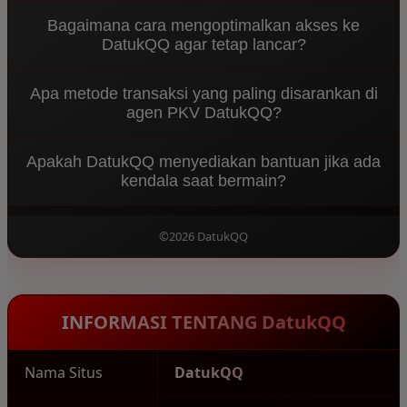
koneksi ke jalur terpendek. Ini meminimalisir ping
Benar sekali. Sebagai
situs pkv
resmi, kami
tinggi, memastikan kelancaran total saat Anda
Bagaimana cara mengoptimalkan akses ke
mengimplementasikan sistem deteksi otomatis
bermain
BandarQQ
maupun
DomainQQ
.
DatukQQ agar tetap lancar?
tingkat tinggi. Ini menjamin setiap putaran
DominoQQ
dan Bandar QQ berjalan murni Player
Pastikan Anda mengakses link alternatif resmi atau
vs Player, menjaga ekosistem tetap fair play.
Apa metode transaksi yang paling disarankan di
mengunduh aplikasi versi terbaru. Kosongkan
agen PKV DatukQQ?
cache perangkat Anda secara berkala agar
teknologi
server anti lag
bekerja maksimal untuk
Untuk menunjang kecepatan deposit dan withdraw
pengalaman bermain
BandarQQ
yang tanpa batas.
Apakah DatukQQ menyediakan bantuan jika ada
di
situs pkv
kami, sangat disarankan
kendala saat bermain?
menggunakan QRIS atau E-wallet (Dana/OVO).
Sistem otomatis DatukQQ akan memproses saldo
Tentu. Sebagai
Agen PKV DominoQQ & Bandar QQ
Anda dalam hitungan detik, sehingga Anda bisa
Terpercaya 2026
, tim Customer Service profesional
©2026 DatukQQ
langsung fokus ke meja
DomainQQ
.
kami siaga 24 jam nonstop via LiveChat untuk
memberikan solusi instan terkait pendaftaran,
login, atau hambatan teknis lainnya di ekosistem
PKV.
INFORMASI TENTANG DatukQQ
Nama Situs
DatukQQ