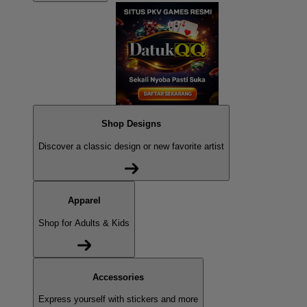
Shop Designs
Discover a classic design or new favorite artist
Apparel
Shop for Adults & Kids
Accessories
Express yourself with stickers and more