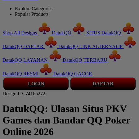
Explore Categories
Popular Products
Shop All Designs
DatukQQ
SITUS DatukQQ
DatukQQ DAFTAR
DatukQQ LINK ALTERNATIF
DatukQQ LAYANAN
DatukQQ TERBARU
DatukQQ RESMI
DatukQQ GACOR
LOGIN
DAFTAR
Design ID: 74165272
DatukQQ: Ulasan Situs PKV
Games dan Bandar QQ Poker
Online 2026