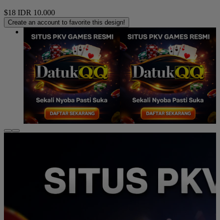
$18
IDR 10.000
Create an account to favorite this design!