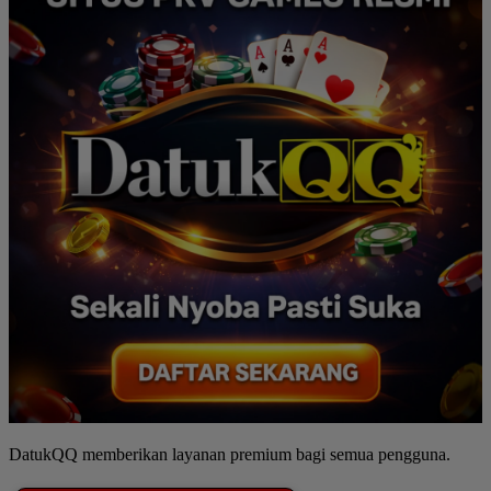
DatukQQ memberikan layanan premium bagi semua pengguna.