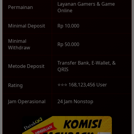
Layanan Gamers & Game
Permainan
Online
Minimal Deposit
Rp 10.000
Minimal
Rp 50.000
Withdraw
Transfer Bank, E-Wallet, &
Metode Deposit
QRIS
⭐⭐⭐ 168,123,456 User
Rating
Jam Operasional
24 Jam Nonstop