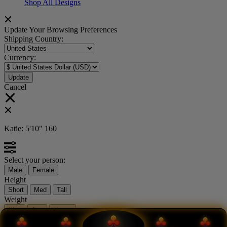
Shop All Designs
Update Your Browsing Preferences
Shipping Country:
Currency:
Cancel
Katie:
5'10"
160
Select your person:
Male
Female
Height
Short
Med
Tall
Weight
Slim
Avg
Heavy
View Size Chart