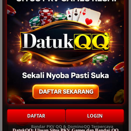
Suli_Bontot (Bali)
SB
“Sangat suka sama layanan pelanggan
situs pkv
ini. Sebagai penggemar
BandarQQ
dan
DomainQQ
lovers, saya
puas main di DatukQQ hingga saat ini.”
Nagita_Srey (Palembang)
NS
“Baru kali ini nemu yang pas, DatukQQ
memberikan bukti
meja hoki
paling gacor.
Main DominoQQ di mobile android sangat
lancar tanpa hambatan, bikin nyaman.”
Dedi_Egi (Bandung)
DAFTAR
LOGIN
DE
“Pantesan DatukQQ disebut sebagai
Bandar PKV QQ & DominoQQ Terpercaya
DatukQQ: Ulasan Situs PKV Games dan Bandar QQ