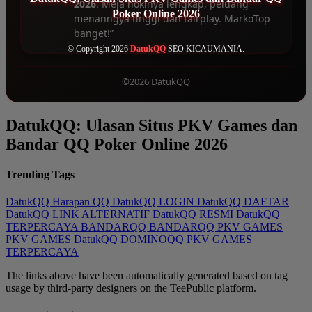
2026
. Meja hokinya lengkap, peluang
Poker Online 2026
menanngya tinggi dan fairplay. MarkoTop
banget!”
© Copyright 2026
DatukQQ
SEO KICAUMANIA.
©2026 DatukQQ
DatukQQ: Ulasan Situs PKV Games dan
Bandar QQ Poker Online 2026
Trending Tags
DatukQQ
Harapan QQ
DatukQQ LOGIN
DatukQQ DAFTAR
DatukQQ LINK ALTERNATIF
DatukQQ RESMI
DatukQQ
TERPERCAYA
BANDARQQ
BANDARQQ
PKV GAMES
PKV GAMES DatukQQ
DOMINOQQ
PKV GAMES
TERPERCAYA
The links above have been automatically generated based on tag
usage by third-party designers on the TeePublic platform.