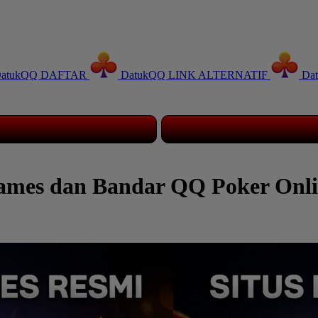
atukQQ DAFTAR
DatukQQ LINK ALTERNATIF
Da
ames dan Bandar QQ Poker Onli