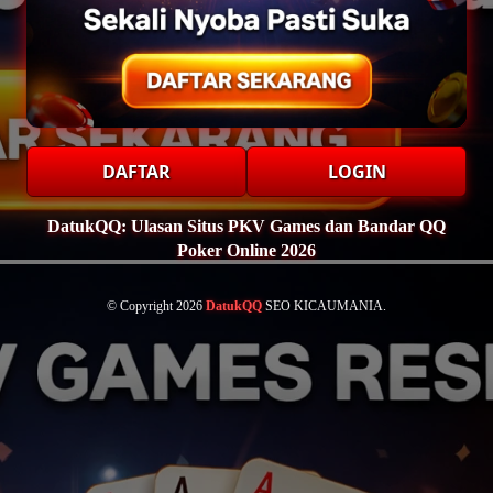
DAFTAR
LOGIN
DatukQQ: Ulasan Situs PKV Games dan Bandar QQ
Poker Online 2026
© Copyright 2026
DatukQQ
SEO KICAUMANIA.