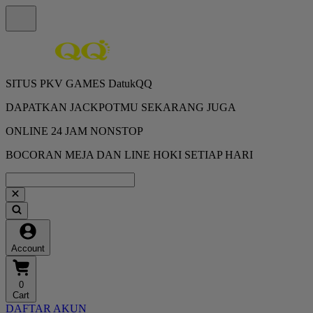
SITUS PKV GAMES DatukQQ
DAPATKAN JACKPOTMU SEKARANG JUGA
ONLINE 24 JAM NONSTOP
BOCORAN MEJA DAN LINE HOKI SETIAP HARI
Account
0
Cart
DAFTAR AKUN