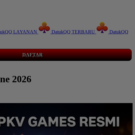
tukQQ LAYANAN
DatukQQ TERBARU
DatukQQ
DAFTAR
ne 2026