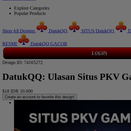
Explore Categories
Popular Products
Shop All Designs
DatukQQ
SITUS DatukQQ
D
RESMI
DatukQQ GACOR
LOGIN
Design ID: 74165272
DatukQQ: Ulasan Situs PKV G
$18
IDR 10.000
Create an account to favorite this design!