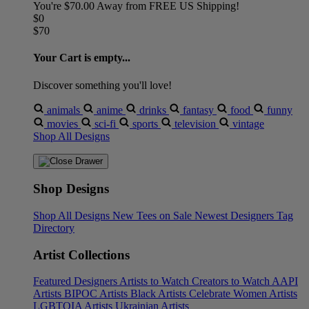
You're
$70.00
Away from
FREE US Shipping!
$0
$70
Your Cart is empty...
Discover something you'll love!
animals
anime
drinks
fantasy
food
funny
movies
sci-fi
sports
television
vintage
Shop All Designs
Shop Designs
Shop All Designs
New Tees on Sale
Newest Designers
Tag
Directory
Artist Collections
Featured Designers
Artists to Watch
Creators to Watch
AAPI
Artists
BIPOC Artists
Black Artists
Celebrate Women Artists
LGBTQIA Artists
Ukrainian Artists