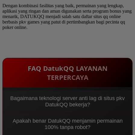
Dengan kombinasi fasilitas yang baik, permainan yang lengkap,
aplikasi yang ringan dan aman digunakan serta program bonus yang
menarik, DATUKQQ menjadi salah satu daftar situs qq online
berbasis pkv games yang patut di pertimbangkan bagi pecinta qq
poker online.
FAQ DatukQQ LAYANAN
TERPERCAYA
Bagaimana teknologi server anti lag di situs pkv
DatukQQ bekerja?
Sebagai
Agen PKV DominoQQ & Bandar QQ
Apakah benar DatukQQ menjamin permainan
Terpercaya 2026
, DatukQQ menggunakan sistem
100% tanpa robot?
Multi-Node Server terbaru yang mengarahkan