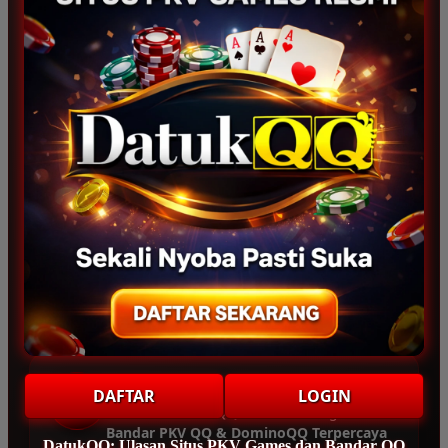
Suli_Bontot (Bali)
SB
“Sangat suka sama layanan pelanggan
situs pkv
ini. Sebagai penggemar
BandarQQ
dan
DomainQQ
lovers, saya
puas main di DatukQQ hingga saat ini.”
Nagita_Srey (Palembang)
NS
“Baru kali ini nemu yang pas, DatukQQ
memberikan bukti
meja hoki
paling gacor.
Main DominoQQ di mobile android sangat
lancar tanpa hambatan, bikin nyaman.”
Dedi_Egi (Bandung)
DAFTAR
LOGIN
DE
“Pantesan DatukQQ disebut sebagai
Bandar PKV QQ & DominoQQ Terpercaya
DatukQQ: Ulasan Situs PKV Games dan Bandar QQ