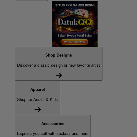
Shop Designs
Discover a classic design or new favorite artist
Apparel
Shop for Adults & Kids
Accessories
Express yourself with stickers and more