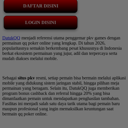
DAFTAR DISINI
LOGIN DISINI
DatukQQ
menjadi referensi utama penggemar pkv games dengan
permainan qq poker online yang lengkap. Di tahun 2026,
popularitasnya semakin berkembang pesat khususnya di Indonesia
berkat ekosistem permainan yang jujur, adil dan terpercaya serta
mudah diakses melalui mobile.
Sebagai
situs pkv
resmi, setiap pemain bisa bermain melalui aplikasi
mobile yang didukung sistem jaringan stabil, hingga pilihan meja
permainan yang beragam. Selain itu, DatukQQ juga memberikan
program bonus cashback dan referral hingga 20% yang bisa
dimanfaatkan pemain untuk mendapatkan penghasilan tambahan.
Fasilitas ini menjadi salah satu daya tarik utama bagi pemain baru
maupun profesional yang ingin memaksilkan keuntungan saat
bermain qq poker online.