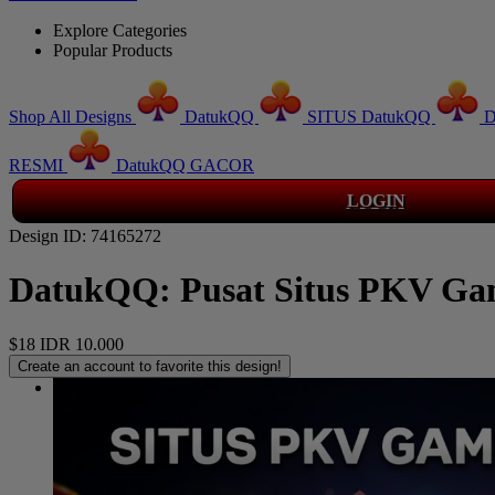
Explore Categories
Popular Products
Shop All Designs
DatukQQ
SITUS DatukQQ
D
RESMI
DatukQQ GACOR
LOGIN
Design ID: 74165272
DatukQQ: Pusat Situs PKV Gam
$18
IDR 10.000
Create an account to favorite this design!