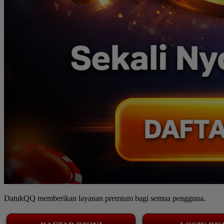
DatukQQ memberikan layanan premium bagi semua pengguna.