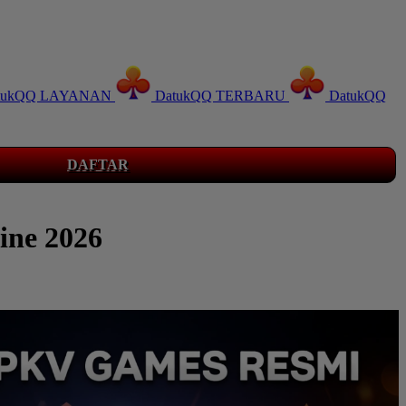
tukQQ LAYANAN
DatukQQ TERBARU
DatukQQ
DAFTAR
ine 2026