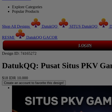
Explore Categories
Popular Products
Shop All Designs
DatukQQ
SITUS DatukQQ
D
RESMI
DatukQQ GACOR
LOGIN
Design ID: 74165272
DatukQQ: Pusat Situs PKV Gam
$18
IDR 10.000
Create an account to favorite this design!