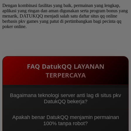
Dengan kombinasi fasilitas yang baik, permainan yang lengkap,
aplikasi yang ringan dan aman digunakan serta program bonus yang
menarik, DATUKQQ menjadi salah satu daftar situs qq online
berbasis pkv games yang patut di pertimbangkan bagi pecinta qq
poker online.
FAQ DatukQQ LAYANAN
TERPERCAYA
Bagaimana teknologi server anti lag di situs pkv
DatukQQ bekerja?
Sebagai
Agen PKV DominoQQ & Bandar QQ
Apakah benar DatukQQ menjamin permainan
Terpercaya 2026
, DatukQQ menggunakan sistem
100% tanpa robot?
Multi-Node Server terbaru yang mengarahkan