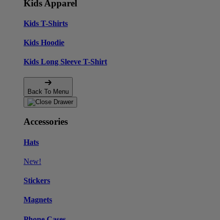
Kids Apparel
Kids T-Shirts
Kids Hoodie
Kids Long Sleeve T-Shirt
Back To Menu
Accessories
Hats
New!
Stickers
Magnets
Phone Cases