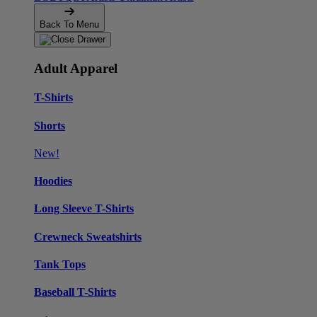
Back To Menu
Adult Apparel
T-Shirts
Shorts
New!
Hoodies
Long Sleeve T-Shirts
Crewneck Sweatshirts
Tank Tops
Baseball T-Shirts