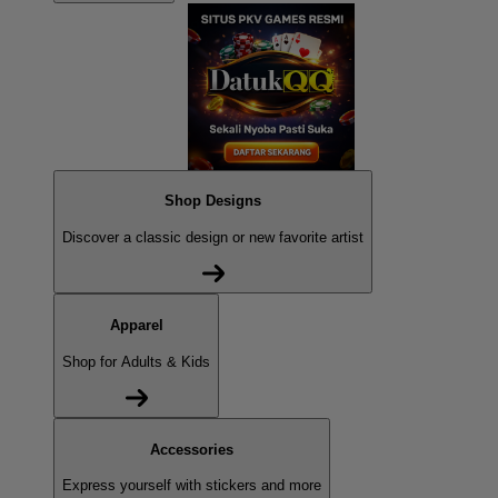
Shop Designs
Discover a classic design or new favorite artist
Apparel
Shop for Adults & Kids
Accessories
Express yourself with stickers and more