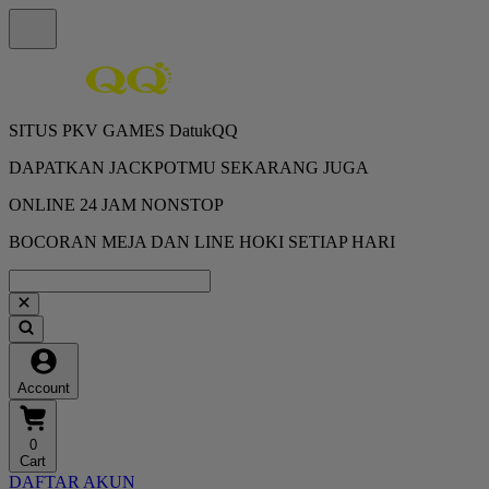
SITUS PKV GAMES DatukQQ
DAPATKAN JACKPOTMU SEKARANG JUGA
ONLINE 24 JAM NONSTOP
BOCORAN MEJA DAN LINE HOKI SETIAP HARI
Account
0
Cart
DAFTAR AKUN