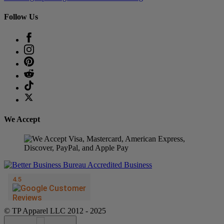
Follow Us
We Accept
© TP Apparel LLC 2012 - 2025