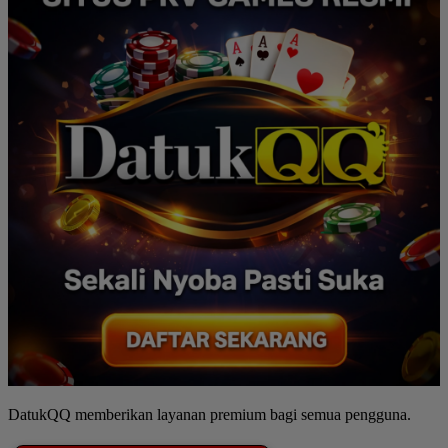
DatukQQ memberikan layanan premium bagi semua pengguna.