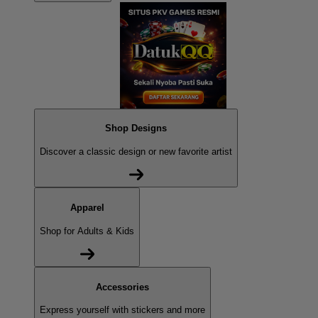
Shop Designs
Discover a classic design or new favorite artist
Apparel
Shop for Adults & Kids
Accessories
Express yourself with stickers and more