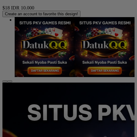
$18
IDR 10.000
Create an account to favorite this design!