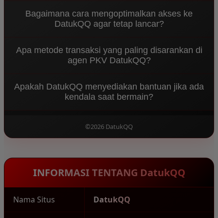
koneksi ke jalur terpendek. Ini meminimalisir ping
Benar sekali. Sebagai
situs pkv
resmi, kami
tinggi, memastikan kelancaran total saat Anda
Bagaimana cara mengoptimalkan akses ke
mengimplementasikan sistem deteksi otomatis
bermain
BandarQQ
maupun
DomainQQ
.
DatukQQ agar tetap lancar?
tingkat tinggi. Ini menjamin setiap putaran
DominoQQ
dan Bandar QQ berjalan murni Player
Pastikan Anda mengakses link alternatif resmi atau
vs Player, menjaga ekosistem tetap fair play.
Apa metode transaksi yang paling disarankan di
mengunduh aplikasi versi terbaru. Kosongkan
agen PKV DatukQQ?
cache perangkat Anda secara berkala agar
teknologi
server anti lag
bekerja maksimal untuk
Untuk menunjang kecepatan deposit dan withdraw
pengalaman bermain
BandarQQ
yang tanpa batas.
Apakah DatukQQ menyediakan bantuan jika ada
di
situs pkv
kami, sangat disarankan
kendala saat bermain?
menggunakan QRIS atau E-wallet (Dana/OVO).
Sistem otomatis DatukQQ akan memproses saldo
Tentu. Sebagai
Agen PKV DominoQQ & Bandar QQ
Anda dalam hitungan detik, sehingga Anda bisa
Terpercaya 2026
, tim Customer Service profesional
©2026 DatukQQ
langsung fokus ke meja
DomainQQ
.
kami siaga 24 jam nonstop via LiveChat untuk
memberikan solusi instan terkait pendaftaran,
login, atau hambatan teknis lainnya di ekosistem
PKV.
INFORMASI TENTANG DatukQQ
Nama Situs
DatukQQ