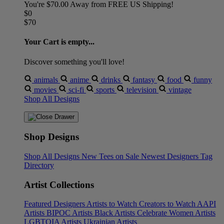
You're
$70.00
Away from
FREE US Shipping!
$0
$70
Your Cart is empty...
Discover something you'll love!
animals
anime
drinks
fantasy
food
funny
movies
sci-fi
sports
television
vintage
Shop All Designs
Shop Designs
Shop All Designs
New Tees on Sale
Newest Designers
Tag
Directory
Artist Collections
Featured Designers
Artists to Watch
Creators to Watch
AAPI
Artists
BIPOC Artists
Black Artists
Celebrate Women Artists
LGBTQIA Artists
Ukrainian Artists