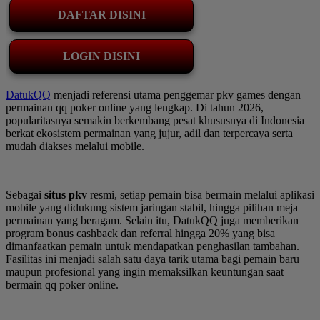
DAFTAR DISINI
LOGIN DISINI
DatukQQ
menjadi referensi utama penggemar pkv games dengan
permainan qq poker online yang lengkap. Di tahun 2026,
popularitasnya semakin berkembang pesat khususnya di Indonesia
berkat ekosistem permainan yang jujur, adil dan terpercaya serta
mudah diakses melalui mobile.
Sebagai
situs pkv
resmi, setiap pemain bisa bermain melalui aplikasi
mobile yang didukung sistem jaringan stabil, hingga pilihan meja
permainan yang beragam. Selain itu, DatukQQ juga memberikan
program bonus cashback dan referral hingga 20% yang bisa
dimanfaatkan pemain untuk mendapatkan penghasilan tambahan.
Fasilitas ini menjadi salah satu daya tarik utama bagi pemain baru
maupun profesional yang ingin memaksilkan keuntungan saat
bermain qq poker online.