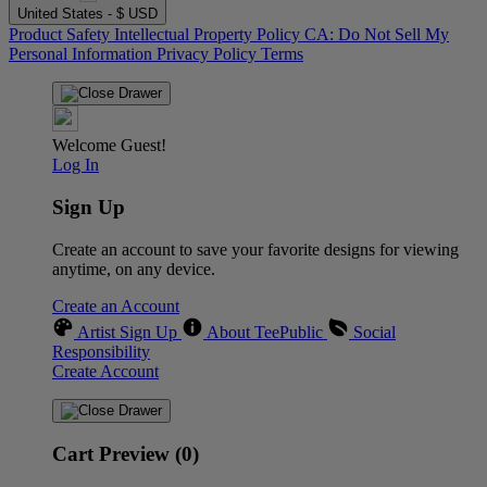
United States - $ USD
Product Safety
Intellectual Property Policy
CA: Do Not Sell My
Personal Information
Privacy Policy
Terms
Welcome Guest!
Log In
Sign Up
Create an account to save your favorite designs for viewing
anytime, on any device.
Create an Account
Artist Sign Up
About TeePublic
Social
Responsibility
Create Account
Cart Preview (0)