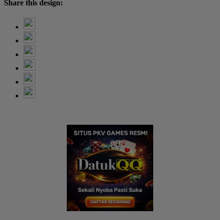
Share this design: