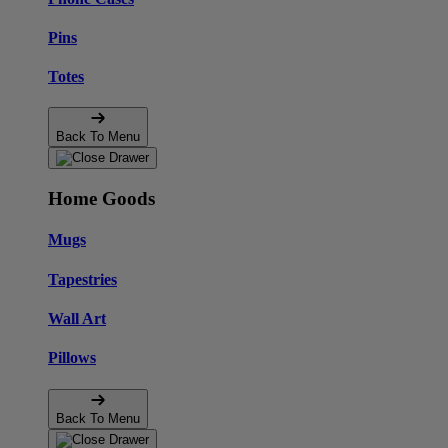
Pins
Totes
Back To Menu
Home Goods
Mugs
Tapestries
Wall Art
Pillows
Back To Menu