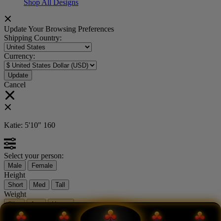
Shop All Designs
Update Your Browsing Preferences
Shipping Country:
Currency:
Cancel
Katie:
5'10"
160
Select your person:
Male
Female
Height
Short
Med
Tall
Weight
Slim
Avg
Heavy
View Size Chart