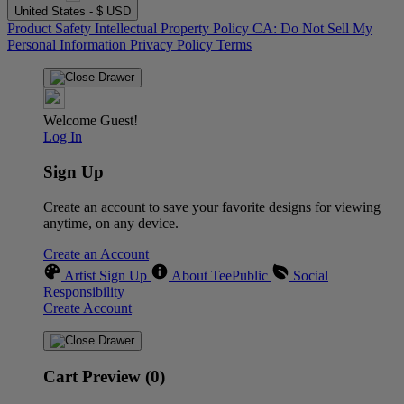
United States - $ USD
Product Safety
Intellectual Property Policy
CA: Do Not Sell My
Personal Information
Privacy Policy
Terms
Welcome Guest!
Log In
Sign Up
Create an account to save your favorite designs for viewing
anytime, on any device.
Create an Account
Artist Sign Up
About TeePublic
Social
Responsibility
Create Account
Cart Preview (0)