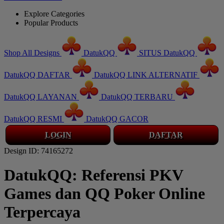
Explore Categories
Popular Products
Shop All Designs
DatukQQ
SITUS DatukQQ
DatukQQ DAFTAR
DatukQQ LINK ALTERNATIF
DatukQQ LAYANAN
DatukQQ TERBARU
DatukQQ RESMI
DatukQQ GACOR
LOGIN
DAFTAR
Design ID: 74165272
DatukQQ: Referensi PKV
Games dan QQ Poker Online
Terpercaya