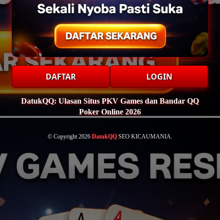
DAFTAR
LOGIN
DatukQQ: Ulasan Situs PKV Games dan Bandar QQ
Poker Online 2026
© Copyright 2026
DatukQQ
SEO KICAUMANIA.