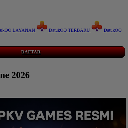
tukQQ LAYANAN
DatukQQ TERBARU
DatukQQ
DAFTAR
ne 2026