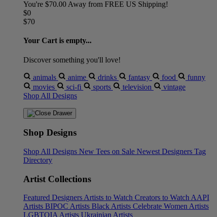
You're
$70.00
Away from
FREE US Shipping!
$0
$70
Your Cart is empty...
Discover something you'll love!
animals
anime
drinks
fantasy
food
funny
movies
sci-fi
sports
television
vintage
Shop All Designs
Shop Designs
Shop All Designs
New Tees on Sale
Newest Designers
Tag
Directory
Artist Collections
Featured Designers
Artists to Watch
Creators to Watch
AAPI
Artists
BIPOC Artists
Black Artists
Celebrate Women Artists
LGBTQIA Artists
Ukrainian Artists