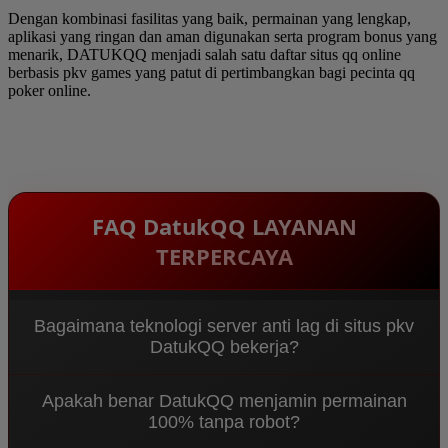
Dengan kombinasi fasilitas yang baik, permainan yang lengkap,
aplikasi yang ringan dan aman digunakan serta program bonus yang
menarik, DATUKQQ menjadi salah satu daftar situs qq online
berbasis pkv games yang patut di pertimbangkan bagi pecinta qq
poker online.
FAQ DatukQQ LAYANAN
TERPERCAYA
Bagaimana teknologi server anti lag di situs pkv
DatukQQ bekerja?
Sebagai
Agen PKV DominoQQ & Bandar QQ
Apakah benar DatukQQ menjamin permainan
Terpercaya 2026
, DatukQQ menggunakan sistem
100% tanpa robot?
Multi-Node Server terbaru yang mengarahkan