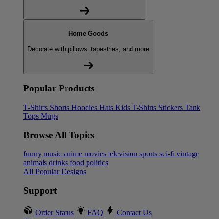
Home Goods
Decorate with pillows, tapestries, and more
Popular Products
T-Shirts
Shorts
Hoodies
Hats
Kids T-Shirts
Stickers
Tank
Tops
Mugs
Browse All Topics
funny
music
anime
movies
television
sports
sci-fi
vintage
animals
drinks
food
politics
All Popular Designs
Support
Order Status
FAQ
Contact Us