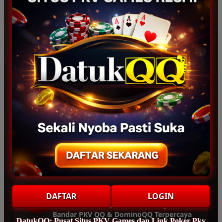
Suli_Bontot (Bali)
SB
“Sangat suka sama layanan pelanggan
situs pkv
ini. Sebagai penggemar
BandarQQ
dan
DomainQQ
lovers, saya
puas main di DatukQQ hingga saat ini.”
Nagita_Srey (Palembang)
NS
“Baru kali ini nemu yang pas, DatukQQ
memberikan bukti
meja hoki
paling gacor.
Main DominoQQ di mobile android sangat
lancar tanpa hambatan, bikin nyaman.”
Dedi_Egi (Bandung)
DAFTAR
LOGIN
DE
“Pantesan DatukQQ disebut sebagai
Bandar PKV QQ & DominoQQ Terpercaya
DatukQQ: Pusat Situs PKV Games dan Link Poker Pkv