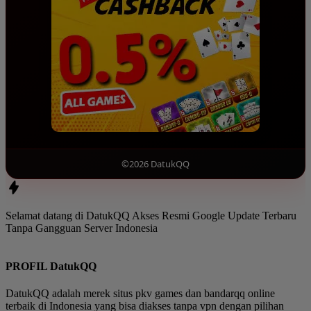
©2026 DatukQQ
Selamat datang di DatukQQ Akses Resmi Google Update Terbaru
Tanpa Gangguan Server Indonesia
PROFIL DatukQQ
DatukQQ adalah merek situs pkv games dan bandarqq online
terbaik di Indonesia yang bisa diakses tanpa vpn dengan pilihan