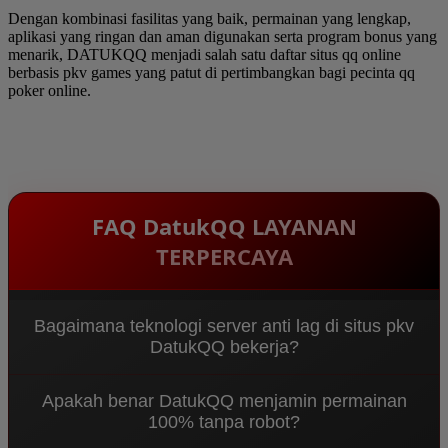
Dengan kombinasi fasilitas yang baik, permainan yang lengkap,
aplikasi yang ringan dan aman digunakan serta program bonus yang
menarik, DATUKQQ menjadi salah satu daftar situs qq online
berbasis pkv games yang patut di pertimbangkan bagi pecinta qq
poker online.
FAQ DatukQQ LAYANAN
TERPERCAYA
Bagaimana teknologi server anti lag di situs pkv
DatukQQ bekerja?
Sebagai
Agen PKV DominoQQ & Bandar QQ
Apakah benar DatukQQ menjamin permainan
Terpercaya 2026
, DatukQQ menggunakan sistem
100% tanpa robot?
Multi-Node Server terbaru yang mengarahkan