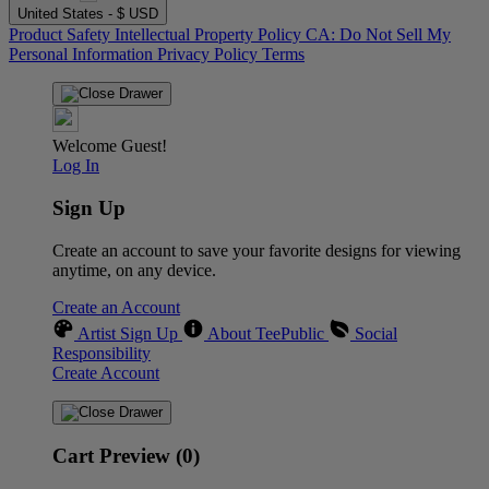
United States - $ USD
Product Safety
Intellectual Property Policy
CA: Do Not Sell My
Personal Information
Privacy Policy
Terms
Welcome Guest!
Log In
Sign Up
Create an account to save your favorite designs for viewing
anytime, on any device.
Create an Account
Artist Sign Up
About TeePublic
Social
Responsibility
Create Account
Cart Preview (0)