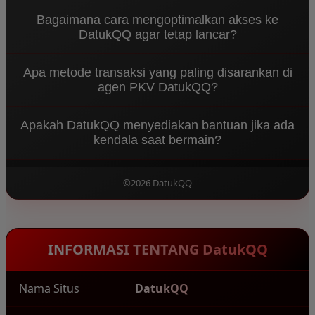
koneksi ke jalur terpendek. Ini meminimalisir ping
Benar sekali. Sebagai
situs pkv
resmi, kami
tinggi, memastikan kelancaran total saat Anda
Bagaimana cara mengoptimalkan akses ke
mengimplementasikan sistem deteksi otomatis
bermain
BandarQQ
maupun
DomainQQ
.
DatukQQ agar tetap lancar?
tingkat tinggi. Ini menjamin setiap putaran
DominoQQ
dan Bandar QQ berjalan murni Player
Pastikan Anda mengakses link alternatif resmi atau
vs Player, menjaga ekosistem tetap fair play.
Apa metode transaksi yang paling disarankan di
mengunduh aplikasi versi terbaru. Kosongkan
agen PKV DatukQQ?
cache perangkat Anda secara berkala agar
teknologi
server anti lag
bekerja maksimal untuk
Untuk menunjang kecepatan deposit dan withdraw
pengalaman bermain
BandarQQ
yang tanpa batas.
Apakah DatukQQ menyediakan bantuan jika ada
di
situs pkv
kami, sangat disarankan
kendala saat bermain?
menggunakan QRIS atau E-wallet (Dana/OVO).
Sistem otomatis DatukQQ akan memproses saldo
Tentu. Sebagai
Agen PKV DominoQQ & Bandar QQ
Anda dalam hitungan detik, sehingga Anda bisa
Terpercaya 2026
, tim Customer Service profesional
©2026 DatukQQ
langsung fokus ke meja
DomainQQ
.
kami siaga 24 jam nonstop via LiveChat untuk
memberikan solusi instan terkait pendaftaran,
login, atau hambatan teknis lainnya di ekosistem
PKV.
INFORMASI TENTANG DatukQQ
Nama Situs
DatukQQ