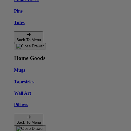
Pins
Totes
Back To Menu
Home Goods
Mugs
Tapestries
Wall Art
Pillows
Back To Menu