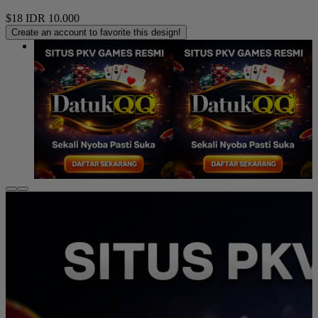
$18
IDR 10.000
Create an account to favorite this design!