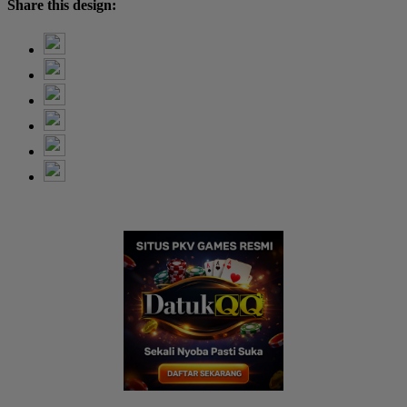
Share this design: