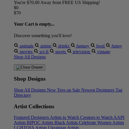
You're
$70.00
Away from
FREE US Shipping!
$0
$70
Your Cart is empty...
Discover something you'll love!
animals
anime
drinks
fantasy
food
funny
movies
sci-fi
sports
television
vintage
Shop All Designs
Shop Designs
Shop All Designs
New Tees on Sale
Newest Designers
Tag
Directory
Artist Collections
Featured Designers
Artists to Watch
Creators to Watch
AAPI
Artists
BIPOC Artists
Black Artists
Celebrate Women Artists
LGBTQIA Artists
Ukrainian Artists