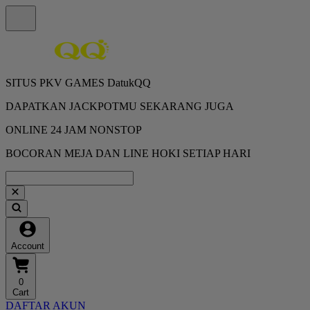
SITUS PKV GAMES DatukQQ
DAPATKAN JACKPOTMU SEKARANG JUGA
ONLINE 24 JAM NONSTOP
BOCORAN MEJA DAN LINE HOKI SETIAP HARI
Account
0
Cart
DAFTAR AKUN