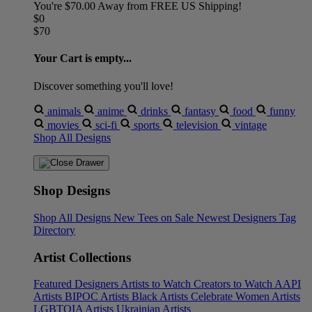
You're
$70.00
Away from
FREE US Shipping!
$0
$70
Your Cart is empty...
Discover something you'll love!
animals
anime
drinks
fantasy
food
funny
movies
sci-fi
sports
television
vintage
Shop All Designs
Shop Designs
Shop All Designs
New Tees on Sale
Newest Designers
Tag
Directory
Artist Collections
Featured Designers
Artists to Watch
Creators to Watch
AAPI
Artists
BIPOC Artists
Black Artists
Celebrate Women Artists
LGBTQIA Artists
Ukrainian Artists