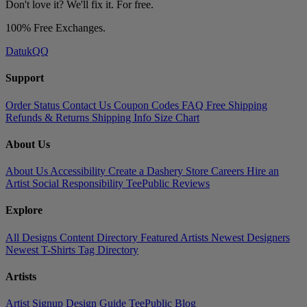
Don't love it? We'll fix it. For free.
100% Free Exchanges.
DatukQQ
Support
Order Status
Contact Us
Coupon Codes
FAQ
Free Shipping
Refunds & Returns
Shipping Info
Size Chart
About Us
About Us
Accessibility
Create a Dashery Store
Careers
Hire an
Artist
Social Responsibility
TeePublic Reviews
Explore
All Designs
Content Directory
Featured Artists
Newest Designers
Newest T-Shirts
Tag Directory
Artists
Artist Signup
Design Guide
TeePublic Blog