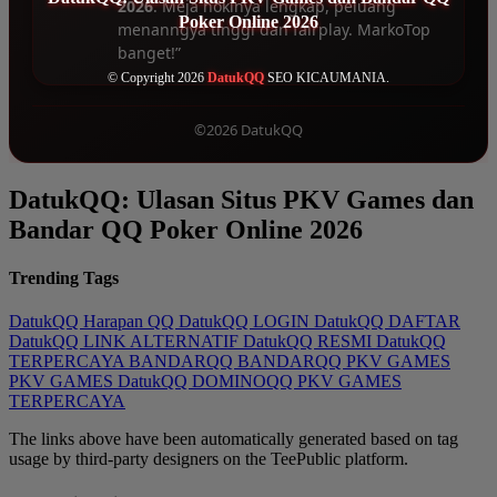
2026
. Meja hokinya lengkap, peluang
Poker Online 2026
menanngya tinggi dan fairplay. MarkoTop
banget!”
© Copyright 2026
DatukQQ
SEO KICAUMANIA.
©2026 DatukQQ
DatukQQ: Ulasan Situs PKV Games dan
Bandar QQ Poker Online 2026
Trending Tags
DatukQQ
Harapan QQ
DatukQQ LOGIN
DatukQQ DAFTAR
DatukQQ LINK ALTERNATIF
DatukQQ RESMI
DatukQQ
TERPERCAYA
BANDARQQ
BANDARQQ
PKV GAMES
PKV GAMES DatukQQ
DOMINOQQ
PKV GAMES
TERPERCAYA
The links above have been automatically generated based on tag
usage by third-party designers on the TeePublic platform.