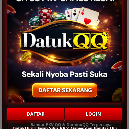
Suli_Bontot (Bali)
SB
“Sangat suka sama layanan pelanggan
situs pkv
ini. Sebagai penggemar
BandarQQ
dan
DomainQQ
lovers, saya
puas main di DatukQQ hingga saat ini.”
Nagita_Srey (Palembang)
NS
“Baru kali ini nemu yang pas, DatukQQ
memberikan bukti
meja hoki
paling gacor.
Main DominoQQ di mobile android sangat
lancar tanpa hambatan, bikin nyaman.”
Dedi_Egi (Bandung)
DAFTAR
LOGIN
DE
“Pantesan DatukQQ disebut sebagai
Bandar PKV QQ & DominoQQ Terpercaya
DatukQQ: Ulasan Situs PKV Games dan Bandar QQ