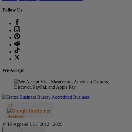
Follow Us
We Accept
© TP Apparel LLC 2012 - 2025