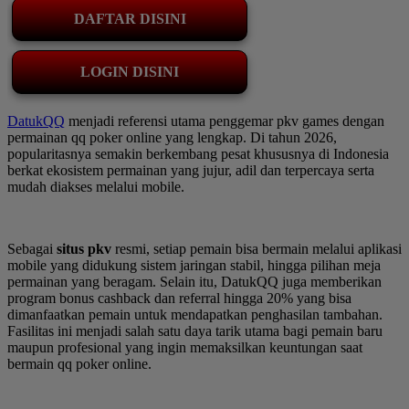
DAFTAR DISINI
LOGIN DISINI
DatukQQ
menjadi referensi utama penggemar pkv games dengan
permainan qq poker online yang lengkap. Di tahun 2026,
popularitasnya semakin berkembang pesat khususnya di Indonesia
berkat ekosistem permainan yang jujur, adil dan terpercaya serta
mudah diakses melalui mobile.
Sebagai
situs pkv
resmi, setiap pemain bisa bermain melalui aplikasi
mobile yang didukung sistem jaringan stabil, hingga pilihan meja
permainan yang beragam. Selain itu, DatukQQ juga memberikan
program bonus cashback dan referral hingga 20% yang bisa
dimanfaatkan pemain untuk mendapatkan penghasilan tambahan.
Fasilitas ini menjadi salah satu daya tarik utama bagi pemain baru
maupun profesional yang ingin memaksilkan keuntungan saat
bermain qq poker online.