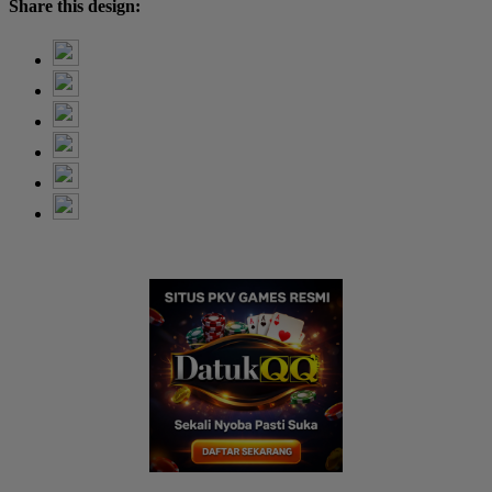
Share this design: