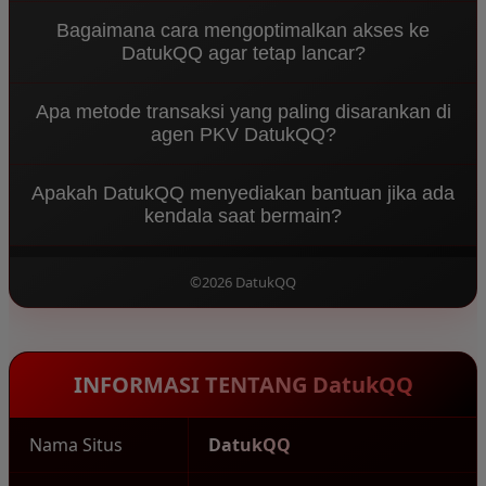
koneksi ke jalur terpendek. Ini meminimalisir ping
Benar sekali. Sebagai
situs pkv
resmi, kami
tinggi, memastikan kelancaran total saat Anda
Bagaimana cara mengoptimalkan akses ke
mengimplementasikan sistem deteksi otomatis
bermain
BandarQQ
maupun
DomainQQ
.
DatukQQ agar tetap lancar?
tingkat tinggi. Ini menjamin setiap putaran
DominoQQ
dan Bandar QQ berjalan murni Player
Pastikan Anda mengakses link alternatif resmi atau
vs Player, menjaga ekosistem tetap fair play.
Apa metode transaksi yang paling disarankan di
mengunduh aplikasi versi terbaru. Kosongkan
agen PKV DatukQQ?
cache perangkat Anda secara berkala agar
teknologi
server anti lag
bekerja maksimal untuk
Untuk menunjang kecepatan deposit dan withdraw
pengalaman bermain
BandarQQ
yang tanpa batas.
Apakah DatukQQ menyediakan bantuan jika ada
di
situs pkv
kami, sangat disarankan
kendala saat bermain?
menggunakan QRIS atau E-wallet (Dana/OVO).
Sistem otomatis DatukQQ akan memproses saldo
Tentu. Sebagai
Agen PKV DominoQQ & Bandar QQ
Anda dalam hitungan detik, sehingga Anda bisa
Terpercaya 2026
, tim Customer Service profesional
©2026 DatukQQ
langsung fokus ke meja
DomainQQ
.
kami siaga 24 jam nonstop via LiveChat untuk
memberikan solusi instan terkait pendaftaran,
login, atau hambatan teknis lainnya di ekosistem
PKV.
INFORMASI TENTANG DatukQQ
Nama Situs
DatukQQ