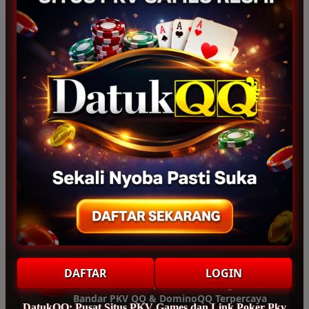
Suli_Bontot (Bali)
SB
“Sangat suka sama layanan pelanggan
situs pkv
ini. Sebagai penggemar
BandarQQ
dan
DomainQQ
lovers, saya
puas main di DatukQQ hingga saat ini.”
Nagita_Srey (Palembang)
NS
“Baru kali ini nemu yang pas, DatukQQ
memberikan bukti
meja hoki
paling gacor.
Main DominoQQ di mobile android sangat
lancar tanpa hambatan, bikin nyaman.”
Dedi_Egi (Bandung)
DAFTAR
LOGIN
DE
“Pantesan DatukQQ disebut sebagai
Bandar PKV QQ & DominoQQ Terpercaya
DatukQQ: Pusat Situs PKV Games dan Link Poker Pkv