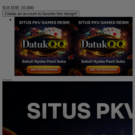
$18
IDR 10.000
Create an account to favorite this design!