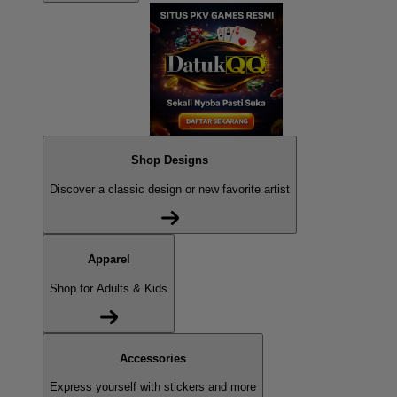
Shop Designs
Discover a classic design or new favorite artist
Apparel
Shop for Adults & Kids
Accessories
Express yourself with stickers and more