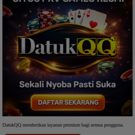
DatukQQ memberikan layanan premium bagi semua pengguna.