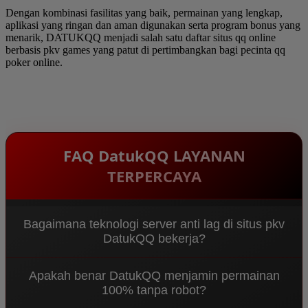
Dengan kombinasi fasilitas yang baik, permainan yang lengkap,
aplikasi yang ringan dan aman digunakan serta program bonus yang
menarik, DATUKQQ menjadi salah satu daftar situs qq online
berbasis pkv games yang patut di pertimbangkan bagi pecinta qq
poker online.
FAQ DatukQQ LAYANAN
TERPERCAYA
Bagaimana teknologi server anti lag di situs pkv
DatukQQ bekerja?
Sebagai
Agen PKV DominoQQ & Bandar QQ
Apakah benar DatukQQ menjamin permainan
Terpercaya 2026
, DatukQQ menggunakan sistem
100% tanpa robot?
Multi-Node Server terbaru yang mengarahkan