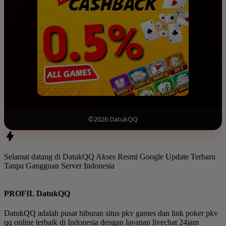
©2026 DatukQQ
Selamat datang di DatukQQ Akses Resmi Google Update Terbaru
Tanpa Gangguan Server Indonesia
PROFIL DatukQQ
DatukQQ adalah pusat hiburan situs pkv games dan link poker pkv
qq online terbaik di Indonesia dengan layanan livechat 24jam