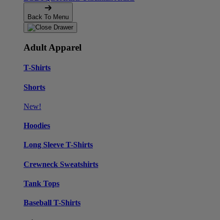
Back To Menu
Adult Apparel
T-Shirts
Shorts
New!
Hoodies
Long Sleeve T-Shirts
Crewneck Sweatshirts
Tank Tops
Baseball T-Shirts