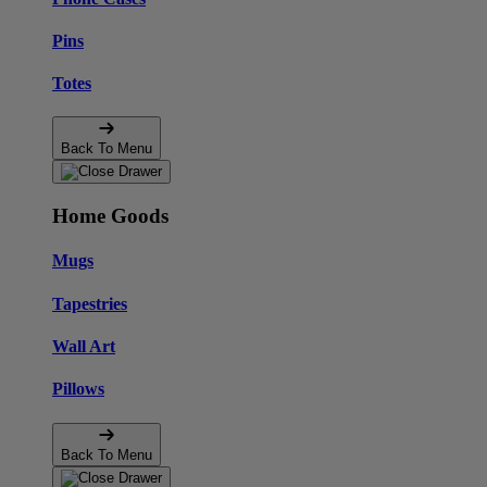
Pins
Totes
Back To Menu
Home Goods
Mugs
Tapestries
Wall Art
Pillows
Back To Menu