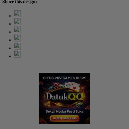
Share this design: