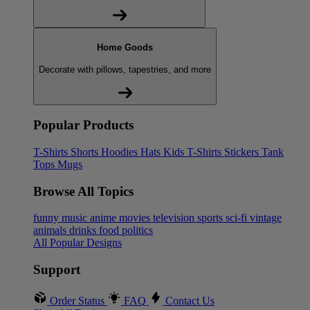
Home Goods
Decorate with pillows, tapestries, and more
Popular Products
T-Shirts
Shorts
Hoodies
Hats
Kids T-Shirts
Stickers
Tank
Tops
Mugs
Browse All Topics
funny
music
anime
movies
television
sports
sci-fi
vintage
animals
drinks
food
politics
All Popular Designs
Support
Order Status
FAQ
Contact Us