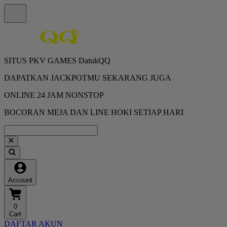
SITUS PKV GAMES DatukQQ
DAPATKAN JACKPOTMU SEKARANG JUGA
ONLINE 24 JAM NONSTOP
BOCORAN MEJA DAN LINE HOKI SETIAP HARI
Account
0
Cart
DAFTAR AKUN