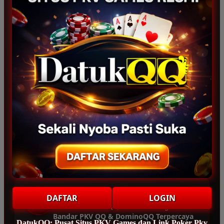
Suli_Bontot (Bali)
SB
“Sangat suka sama layanan pelanggan
situs pkv
ini. Sebagai penggemar
BandarQQ
dan
DomainQQ
lovers, saya
puas main di DatukQQ hingga saat ini.”
Nagita_Srey (Palembang)
NS
“Baru kali ini nemu yang pas, DatukQQ
memberikan bukti
meja hoki
paling gacor.
Main DominoQQ di mobile android sangat
lancar tanpa hambatan, bikin nyaman.”
Dedi_Egi (Bandung)
DAFTAR
LOGIN
DE
“Pantesan DatukQQ disebut sebagai
Bandar PKV QQ & DominoQQ Terpercaya
DatukQQ: Pusat Situs PKV Games dan Link Poker Pkv