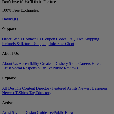
Don't love it? We'll fix it. For free.
100% Free Exchanges.
DatukQQ
Support
Order Status
Contact Us
Coupon Codes
FAQ
Free Shipping
Refunds & Returns
Shipping Info
Size Chart
About Us
About Us
Accessibility
Create a Dashery Store
Careers
Hire an
Artist
Social Responsibility
TeePublic Reviews
Explore
All Designs
Content Directory
Featured Artists
Newest Designers
Newest T-Shirts
Tag Directory
Artists
Artist Signup
Design Guide
TeePublic Blog