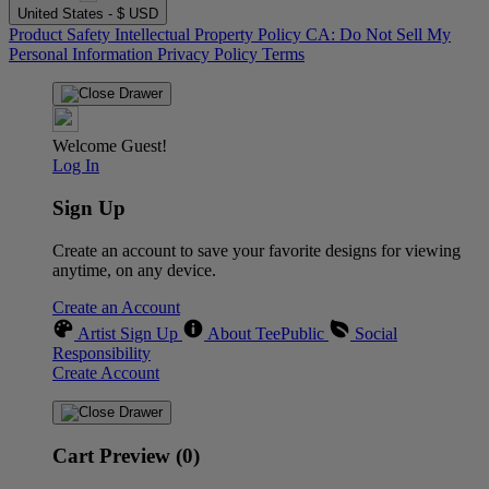
United States - $ USD
Product Safety
Intellectual Property Policy
CA: Do Not Sell My
Personal Information
Privacy Policy
Terms
Welcome Guest!
Log In
Sign Up
Create an account to save your favorite designs for viewing
anytime, on any device.
Create an Account
Artist Sign Up
About TeePublic
Social
Responsibility
Create Account
Cart Preview (0)