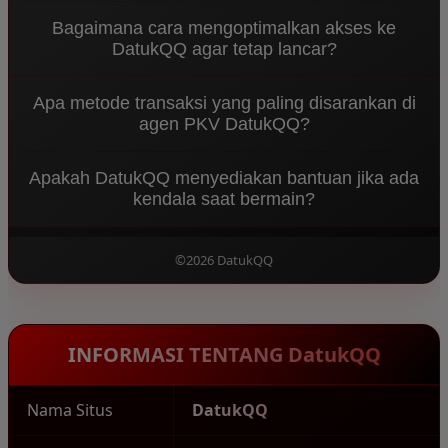
koneksi ke jalur terpendek. Ini meminimalisir ping
Benar sekali. Sebagai
situs pkv
resmi, kami
tinggi, memastikan kelancaran total saat Anda
Bagaimana cara mengoptimalkan akses ke
mengimplementasikan sistem deteksi otomatis
bermain
BandarQQ
maupun
DomainQQ
.
DatukQQ agar tetap lancar?
tingkat tinggi. Ini menjamin setiap putaran
DominoQQ
dan Bandar QQ berjalan murni Player
Pastikan Anda mengakses link alternatif resmi atau
vs Player, menjaga ekosistem tetap fair play.
Apa metode transaksi yang paling disarankan di
mengunduh aplikasi versi terbaru. Kosongkan
agen PKV DatukQQ?
cache perangkat Anda secara berkala agar
teknologi
server anti lag
bekerja maksimal untuk
Untuk menunjang kecepatan deposit dan withdraw
pengalaman bermain
BandarQQ
yang tanpa batas.
Apakah DatukQQ menyediakan bantuan jika ada
di
situs pkv
kami, sangat disarankan
kendala saat bermain?
menggunakan QRIS atau E-wallet (Dana/OVO).
Sistem otomatis DatukQQ akan memproses saldo
Tentu. Sebagai
Agen PKV DominoQQ & Bandar QQ
Anda dalam hitungan detik, sehingga Anda bisa
Terpercaya 2026
, tim Customer Service profesional
©2026 DatukQQ
langsung fokus ke meja
DomainQQ
.
kami siaga 24 jam nonstop via LiveChat untuk
memberikan solusi instan terkait pendaftaran,
login, atau hambatan teknis lainnya di ekosistem
PKV.
INFORMASI TENTANG DatukQQ
Nama Situs
DatukQQ