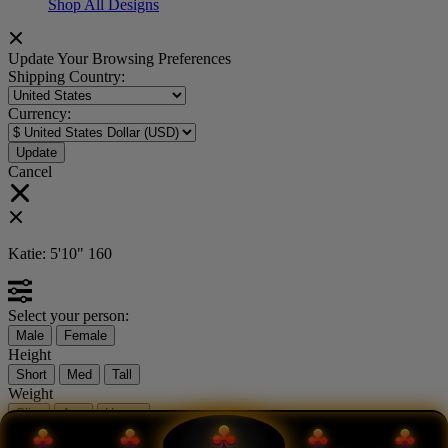
Shop All Designs
Update Your Browsing Preferences
Shipping Country:
Currency:
Cancel
Katie:
5'10"
160
Select your person:
Male
Female
Height
Short
Med
Tall
Weight
Slim
Avg
Heavy
View Size Chart