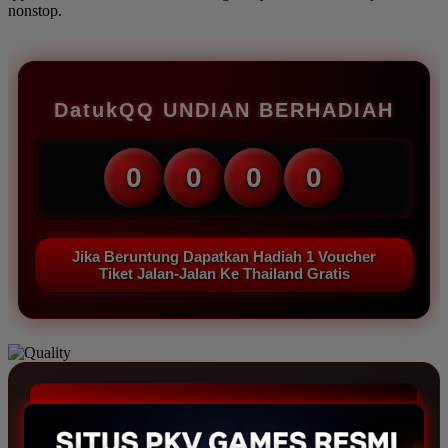
nonstop.
DatukQQ UNDIAN BERHADIAH
0
0
0
0
Jika Beruntung Dapatkan Hadiah 1 Voucher
Tiket Jalan-Jalan Ke Thailand Gratis
REVIEW MEMBERSHIP DatukQQ