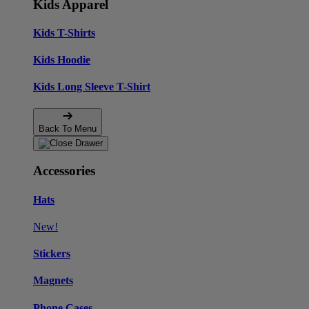
Kids Apparel
Kids T-Shirts
Kids Hoodie
Kids Long Sleeve T-Shirt
Back To Menu
Accessories
Hats
New!
Stickers
Magnets
Phone Cases