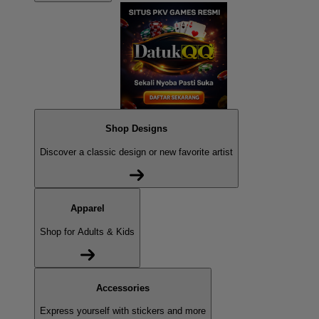
Shop Designs
Discover a classic design or new favorite artist
Apparel
Shop for Adults & Kids
Accessories
Express yourself with stickers and more