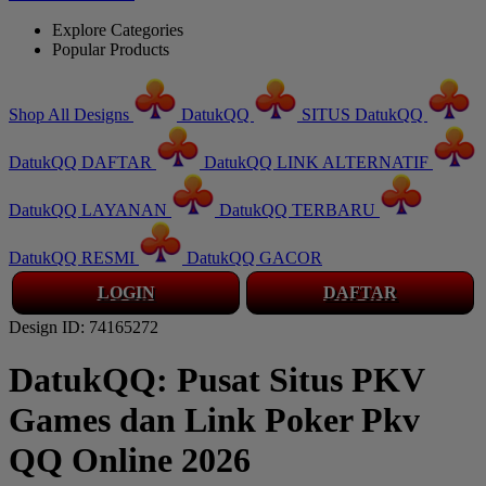
Explore Categories
Popular Products
Shop All Designs
DatukQQ
SITUS DatukQQ
DatukQQ DAFTAR
DatukQQ LINK ALTERNATIF
DatukQQ LAYANAN
DatukQQ TERBARU
DatukQQ RESMI
DatukQQ GACOR
LOGIN
DAFTAR
Design ID: 74165272
DatukQQ: Pusat Situs PKV
Games dan Link Poker Pkv
QQ Online 2026