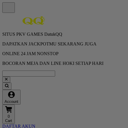
SITUS PKV GAMES DatukQQ
DAPATKAN JACKPOTMU SEKARANG JUGA
ONLINE 24 JAM NONSTOP
BOCORAN MEJA DAN LINE HOKI SETIAP HARI
Account
0
Cart
DAFTAR AKUN