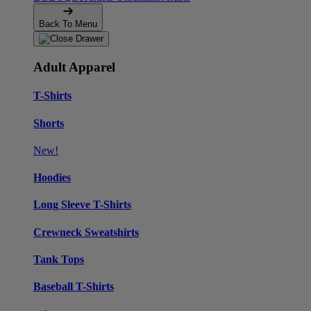
Back To Menu
Adult Apparel
T-Shirts
Shorts
New!
Hoodies
Long Sleeve T-Shirts
Crewneck Sweatshirts
Tank Tops
Baseball T-Shirts