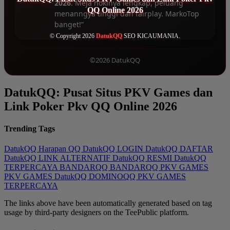
2026
. Meja hokinya lengkap, peluang
QQ Online 2026
menanngya tinggi dan fairplay. MarkoTop
banget!”
© Copyright 2026
DatukQQ
SEO KICAUMANIA.
©2026 DatukQQ
DatukQQ: Pusat Situs PKV Games dan
Link Poker Pkv QQ Online 2026
Trending Tags
DatukQQ
Harapan QQ
DatukQQ LOGIN
DatukQQ DAFTAR
DatukQQ LINK ALTERNATIF
DatukQQ RESMI
DatukQQ
TERPERCAYA
BANDARQQ
BANDARQQ
PKV GAMES
PKV GAMES DatukQQ
DOMINOQQ
PKV GAMES
TERPERCAYA
The links above have been automatically generated based on tag
usage by third-party designers on the TeePublic platform.