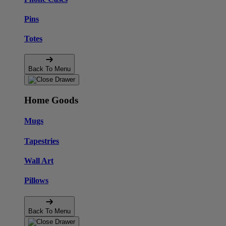
Pins
Totes
Back To Menu
Home Goods
Mugs
Tapestries
Wall Art
Pillows
Back To Menu