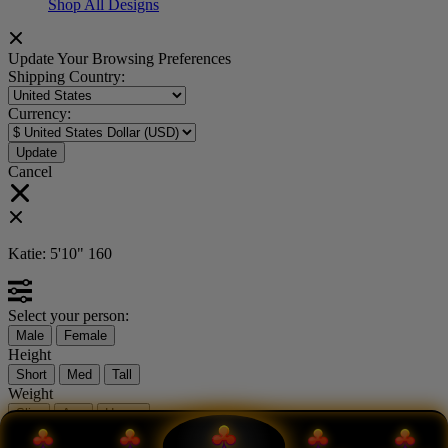
Shop All Designs
Update Your Browsing Preferences
Shipping Country:
Currency:
Cancel
Katie:
5'10"
160
Select your person:
Male
Female
Height
Short
Med
Tall
Weight
Slim
Avg
Heavy
View Size Chart