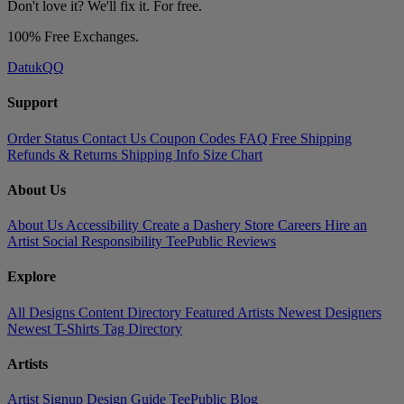
Don't love it? We'll fix it. For free.
100% Free Exchanges.
DatukQQ
Support
Order Status
Contact Us
Coupon Codes
FAQ
Free Shipping
Refunds & Returns
Shipping Info
Size Chart
About Us
About Us
Accessibility
Create a Dashery Store
Careers
Hire an
Artist
Social Responsibility
TeePublic Reviews
Explore
All Designs
Content Directory
Featured Artists
Newest Designers
Newest T-Shirts
Tag Directory
Artists
Artist Signup
Design Guide
TeePublic Blog