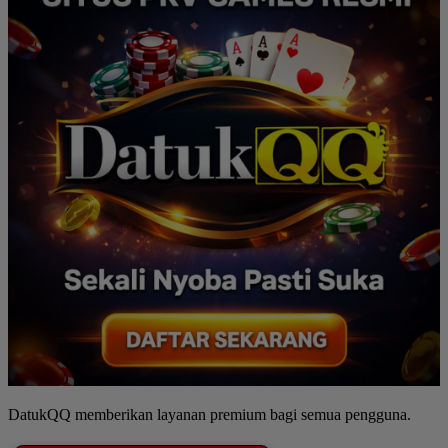
DatukQQ memberikan layanan premium bagi semua pengguna.