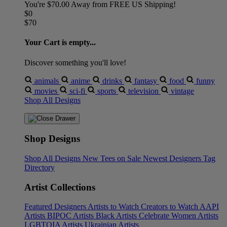
You're
$70.00
Away from
FREE US Shipping!
$0
$70
Your Cart is empty...
Discover something you'll love!
animals
anime
drinks
fantasy
food
funny
movies
sci-fi
sports
television
vintage
Shop All Designs
Shop Designs
Shop All Designs
New Tees on Sale
Newest Designers
Tag
Directory
Artist Collections
Featured Designers
Artists to Watch
Creators to Watch
AAPI
Artists
BIPOC Artists
Black Artists
Celebrate Women Artists
LGBTQIA Artists
Ukrainian Artists