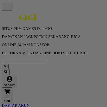
SITUS PKV GAMES DatukQQ
DAPATKAN JACKPOTMU SEKARANG JUGA
ONLINE 24 JAM NONSTOP
BOCORAN MEJA DAN LINE HOKI SETIAP HARI
Account
0
Cart
DAFTAR AKUN