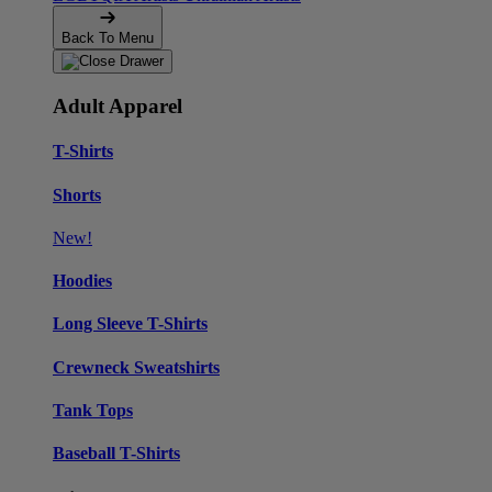
Back To Menu
Adult Apparel
T-Shirts
Shorts
New!
Hoodies
Long Sleeve T-Shirts
Crewneck Sweatshirts
Tank Tops
Baseball T-Shirts