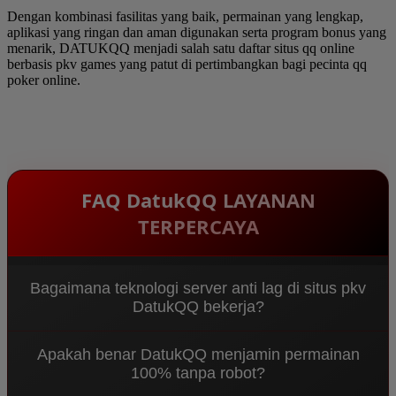
Dengan kombinasi fasilitas yang baik, permainan yang lengkap,
aplikasi yang ringan dan aman digunakan serta program bonus yang
menarik, DATUKQQ menjadi salah satu daftar situs qq online
berbasis pkv games yang patut di pertimbangkan bagi pecinta qq
poker online.
FAQ DatukQQ LAYANAN
TERPERCAYA
Bagaimana teknologi server anti lag di situs pkv
DatukQQ bekerja?
Sebagai
Agen PKV DominoQQ & Bandar QQ
Apakah benar DatukQQ menjamin permainan
Terpercaya 2026
, DatukQQ menggunakan sistem
100% tanpa robot?
Multi-Node Server terbaru yang mengarahkan