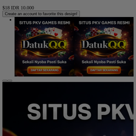
$18
IDR 10.000
Create an account to favorite this design!