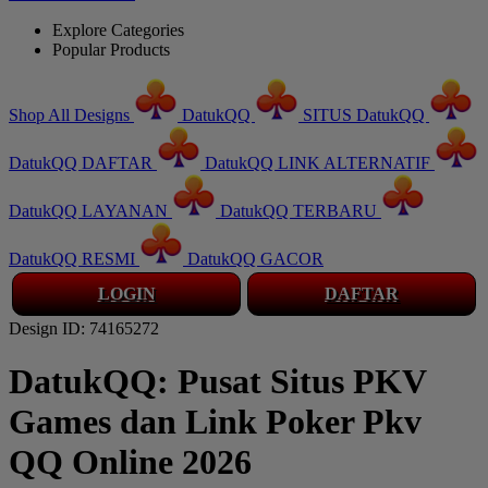
Explore Categories
Popular Products
Shop All Designs
DatukQQ
SITUS DatukQQ
DatukQQ DAFTAR
DatukQQ LINK ALTERNATIF
DatukQQ LAYANAN
DatukQQ TERBARU
DatukQQ RESMI
DatukQQ GACOR
LOGIN
DAFTAR
Design ID: 74165272
DatukQQ: Pusat Situs PKV
Games dan Link Poker Pkv
QQ Online 2026