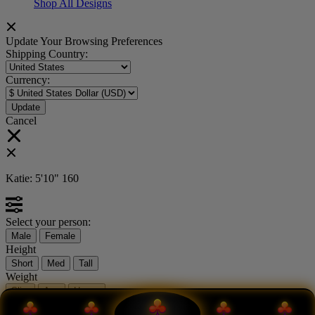
Shop All Designs
Update Your Browsing Preferences
Shipping Country:
Currency:
Cancel
Katie:
5'10"
160
Select your person:
Male
Female
Height
Short
Med
Tall
Weight
Slim
Avg
Heavy
View Size Chart