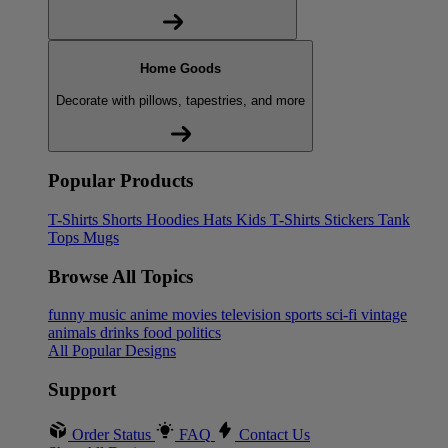
Home Goods
Decorate with pillows, tapestries, and more
Popular Products
T-Shirts
Shorts
Hoodies
Hats
Kids T-Shirts
Stickers
Tank
Tops
Mugs
Browse All Topics
funny
music
anime
movies
television
sports
sci-fi
vintage
animals
drinks
food
politics
All Popular Designs
Support
Order Status
FAQ
Contact Us