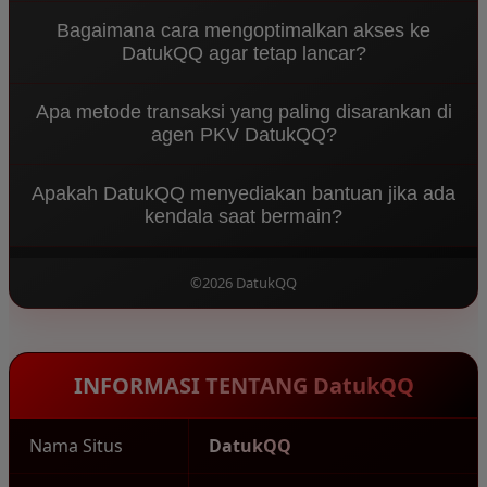
koneksi ke jalur terpendek. Ini meminimalisir ping
Benar sekali. Sebagai
situs pkv
resmi, kami
tinggi, memastikan kelancaran total saat Anda
Bagaimana cara mengoptimalkan akses ke
mengimplementasikan sistem deteksi otomatis
bermain
BandarQQ
maupun
DomainQQ
.
DatukQQ agar tetap lancar?
tingkat tinggi. Ini menjamin setiap putaran
DominoQQ
dan Bandar QQ berjalan murni Player
Pastikan Anda mengakses link alternatif resmi atau
vs Player, menjaga ekosistem tetap fair play.
Apa metode transaksi yang paling disarankan di
mengunduh aplikasi versi terbaru. Kosongkan
agen PKV DatukQQ?
cache perangkat Anda secara berkala agar
teknologi
server anti lag
bekerja maksimal untuk
Untuk menunjang kecepatan deposit dan withdraw
pengalaman bermain
BandarQQ
yang tanpa batas.
Apakah DatukQQ menyediakan bantuan jika ada
di
situs pkv
kami, sangat disarankan
kendala saat bermain?
menggunakan QRIS atau E-wallet (Dana/OVO).
Sistem otomatis DatukQQ akan memproses saldo
Tentu. Sebagai
Agen PKV DominoQQ & Bandar QQ
Anda dalam hitungan detik, sehingga Anda bisa
Terpercaya 2026
, tim Customer Service profesional
©2026 DatukQQ
langsung fokus ke meja
DomainQQ
.
kami siaga 24 jam nonstop via LiveChat untuk
memberikan solusi instan terkait pendaftaran,
login, atau hambatan teknis lainnya di ekosistem
PKV.
INFORMASI TENTANG DatukQQ
Nama Situs
DatukQQ