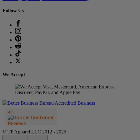
Follow Us
We Accept
© TP Apparel LLC 2012 - 2025