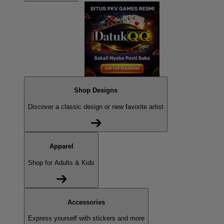
Shop Designs
Discover a classic design or new favorite artist
Apparel
Shop for Adults & Kids
Accessories
Express yourself with stickers and more