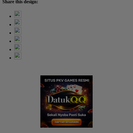
Share this design: