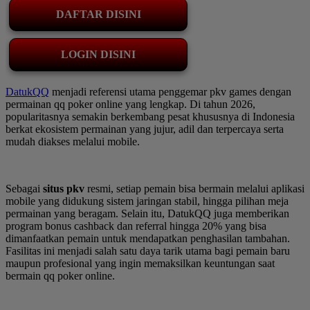
DAFTAR DISINI
LOGIN DISINI
DatukQQ
menjadi referensi utama penggemar pkv games dengan
permainan qq poker online yang lengkap. Di tahun 2026,
popularitasnya semakin berkembang pesat khususnya di Indonesia
berkat ekosistem permainan yang jujur, adil dan terpercaya serta
mudah diakses melalui mobile.
Sebagai
situs pkv
resmi, setiap pemain bisa bermain melalui aplikasi
mobile yang didukung sistem jaringan stabil, hingga pilihan meja
permainan yang beragam. Selain itu, DatukQQ juga memberikan
program bonus cashback dan referral hingga 20% yang bisa
dimanfaatkan pemain untuk mendapatkan penghasilan tambahan.
Fasilitas ini menjadi salah satu daya tarik utama bagi pemain baru
maupun profesional yang ingin memaksilkan keuntungan saat
bermain qq poker online.