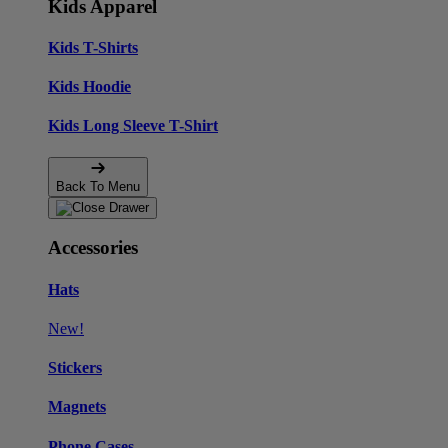
Kids Apparel
Kids T-Shirts
Kids Hoodie
Kids Long Sleeve T-Shirt
Back To Menu
Accessories
Hats
New!
Stickers
Magnets
Phone Cases