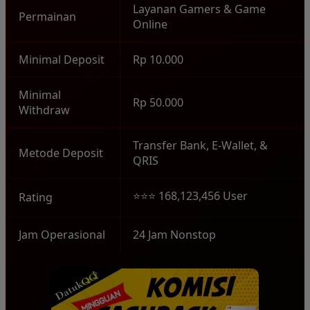
Layanan Gamers & Game
Permainan
Online
Minimal Deposit
Rp 10.000
Minimal
Rp 50.000
Withdraw
Transfer Bank, E-Wallet, &
Metode Deposit
QRIS
⭐⭐⭐ 168,123,456 User
Rating
Jam Operasional
24 Jam Nonstop