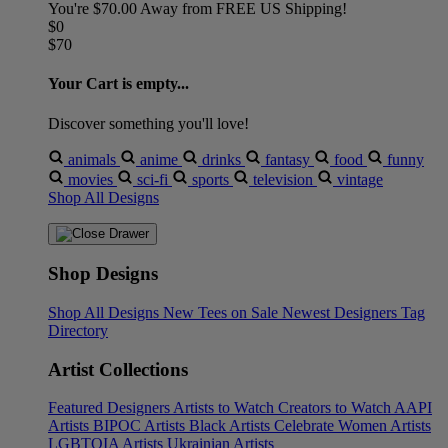
You're
$70.00
Away from
FREE US Shipping!
$0
$70
Your Cart is empty...
Discover something you'll love!
animals
anime
drinks
fantasy
food
funny
movies
sci-fi
sports
television
vintage
Shop All Designs
Shop Designs
Shop All Designs
New Tees on Sale
Newest Designers
Tag
Directory
Artist Collections
Featured Designers
Artists to Watch
Creators to Watch
AAPI
Artists
BIPOC Artists
Black Artists
Celebrate Women Artists
LGBTQIA Artists
Ukrainian Artists