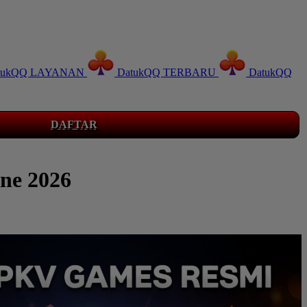
tukQQ LAYANAN
DatukQQ TERBARU
DatukQQ
DAFTAR
ne 2026