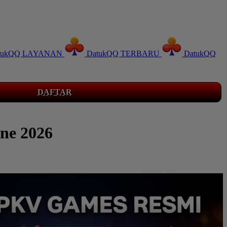
tukQQ LAYANAN
DatukQQ TERBARU
DatukQQ
DAFTAR
ne 2026