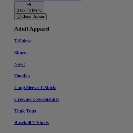
Back To Menu
Adult Apparel
T-Shirts
Shorts
New!
Hoodies
Long Sleeve T-Shirts
Crewneck Sweatshirts
Tank Tops
Baseball T-Shirts