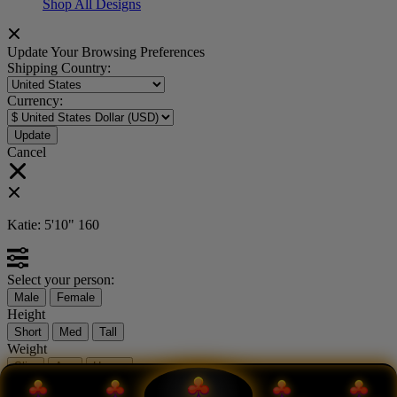
Shop All Designs
Update Your Browsing Preferences
Shipping Country:
Currency:
Cancel
Katie:
5'10"
160
Select your person:
Male
Female
Height
Short
Med
Tall
Weight
Slim
Avg
Heavy
View Size Chart