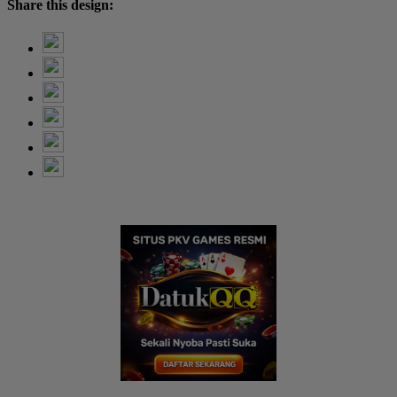
Share this design: