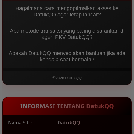
koneksi ke jalur terpendek. Ini meminimalisir ping
Benar sekali. Sebagai
situs pkv
resmi, kami
tinggi, memastikan kelancaran total saat Anda
Bagaimana cara mengoptimalkan akses ke
mengimplementasikan sistem deteksi otomatis
bermain
BandarQQ
maupun
DomainQQ
.
DatukQQ agar tetap lancar?
tingkat tinggi. Ini menjamin setiap putaran
DominoQQ
dan Bandar QQ berjalan murni Player
Pastikan Anda mengakses link alternatif resmi atau
vs Player, menjaga ekosistem tetap fair play.
Apa metode transaksi yang paling disarankan di
mengunduh aplikasi versi terbaru. Kosongkan
agen PKV DatukQQ?
cache perangkat Anda secara berkala agar
teknologi
server anti lag
bekerja maksimal untuk
Untuk menunjang kecepatan deposit dan withdraw
pengalaman bermain
BandarQQ
yang tanpa batas.
Apakah DatukQQ menyediakan bantuan jika ada
di
situs pkv
kami, sangat disarankan
kendala saat bermain?
menggunakan QRIS atau E-wallet (Dana/OVO).
Sistem otomatis DatukQQ akan memproses saldo
Tentu. Sebagai
Agen PKV DominoQQ & Bandar QQ
Anda dalam hitungan detik, sehingga Anda bisa
Terpercaya 2026
, tim Customer Service profesional
©2026 DatukQQ
langsung fokus ke meja
DomainQQ
.
kami siaga 24 jam nonstop via LiveChat untuk
memberikan solusi instan terkait pendaftaran,
login, atau hambatan teknis lainnya di ekosistem
PKV.
INFORMASI TENTANG DatukQQ
Nama Situs
DatukQQ