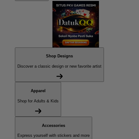
Shop Designs
Discover a classic design or new favorite artist
Apparel
Shop for Adults & Kids
Accessories
Express yourself with stickers and more