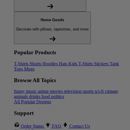
Home Goods
Decorate with pillows, tapestries, and more
Popular Products
T-Shirts
Shorts
Hoodies
Hats
Kids T-Shirts
Stickers
Tank
Tops
Mugs
Browse All Topics
funny
music
anime
movies
television
sports
sci-fi
vintage
animals
drinks
food
politics
All Popular Designs
Support
Order Status
FAQ
Contact Us