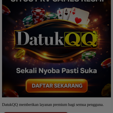
DatukQQ memberikan layanan premium bagi semua pengguna.