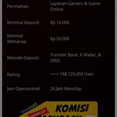
Layanan Gamers & Game
Permainan
Online
Minimal Deposit
Rp 10.000
Minimal
Rp 50.000
Withdraw
Transfer Bank, E-Wallet, &
Metode Deposit
QRIS
⭐⭐⭐ 168,123,456 User
Rating
Jam Operasional
24 Jam Nonstop