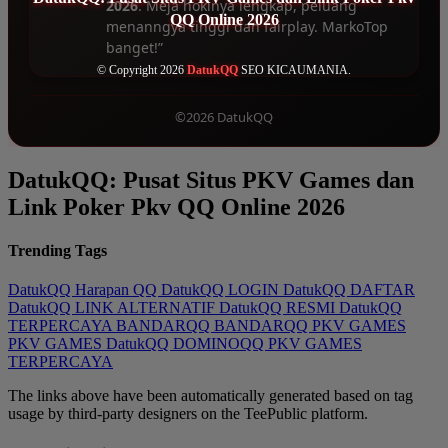
2026
. Meja hokinya lengkap, peluang
QQ Online 2026
menanngya tinggi dan fairplay. MarkoTop
banget!”
© Copyright 2026
DatukQQ
SEO KICAUMANIA.
©2026 DatukQQ
DatukQQ: Pusat Situs PKV Games dan
Link Poker Pkv QQ Online 2026
Trending Tags
DatukQQ
Harapan QQ
DatukQQ LOGIN
DatukQQ DAFTAR
DatukQQ LINK ALTERNATIF
DatukQQ RESMI
DatukQQ
TERPERCAYA
BANDARQQ
BANDARQQ
PKV GAMES
PKV GAMES DatukQQ
DOMINOQQ
PKV GAMES
TERPERCAYA
The links above have been automatically generated based on tag
usage by third-party designers on the TeePublic platform.