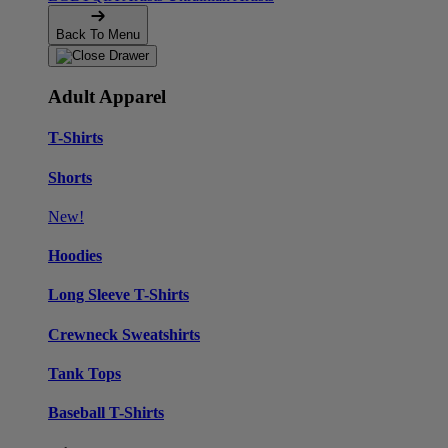
Back To Menu
Adult Apparel
T-Shirts
Shorts
New!
Hoodies
Long Sleeve T-Shirts
Crewneck Sweatshirts
Tank Tops
Baseball T-Shirts