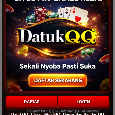
Suli_Bontot (Bali)
SB
“Sangat suka sama layanan pelanggan
situs pkv
ini. Sebagai penggemar
BandarQQ
dan
DomainQQ
lovers, saya
puas main di DatukQQ hingga saat ini.”
Nagita_Srey (Palembang)
NS
“Baru kali ini nemu yang pas, DatukQQ
memberikan bukti
meja hoki
paling gacor.
Main DominoQQ di mobile android sangat
lancar tanpa hambatan, bikin nyaman.”
Dedi_Egi (Bandung)
DAFTAR
LOGIN
DE
“Pantesan DatukQQ disebut sebagai
Bandar PKV QQ & DominoQQ Terpercaya
DatukQQ: Ulasan Situs PKV Games dan Bandar QQ