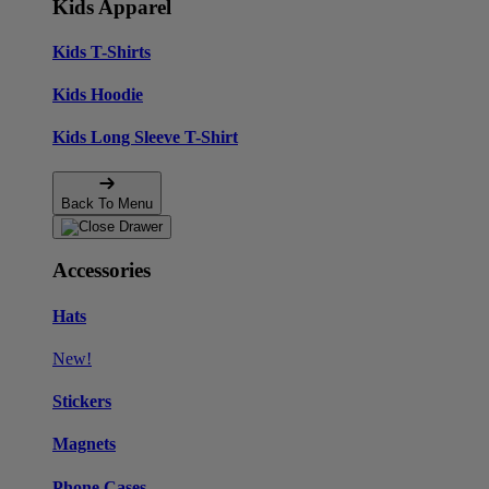
Kids Apparel
Kids T-Shirts
Kids Hoodie
Kids Long Sleeve T-Shirt
Back To Menu
Accessories
Hats
New!
Stickers
Magnets
Phone Cases