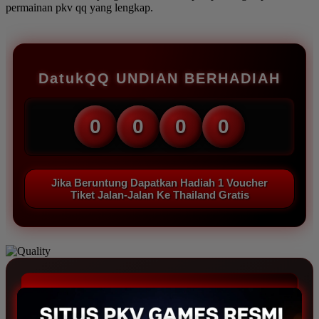
permainan pkv qq yang lengkap.
DatukQQ UNDIAN BERHADIAH
0
0
0
0
Jika Beruntung Dapatkan Hadiah 1 Voucher
Tiket Jalan-Jalan Ke Thailand Gratis
REVIEW MEMBERSHIP DatukQQ