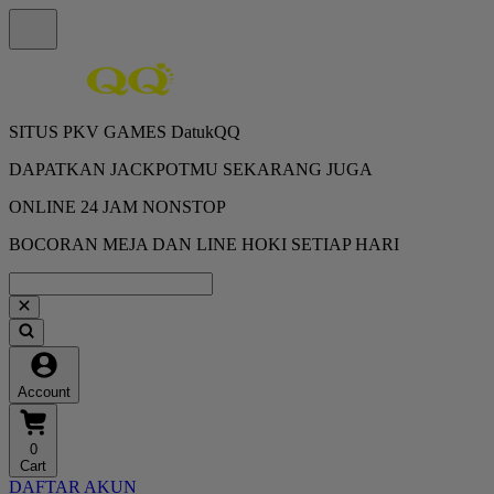
SITUS PKV GAMES DatukQQ
DAPATKAN JACKPOTMU SEKARANG JUGA
ONLINE 24 JAM NONSTOP
BOCORAN MEJA DAN LINE HOKI SETIAP HARI
Account
0
Cart
DAFTAR AKUN