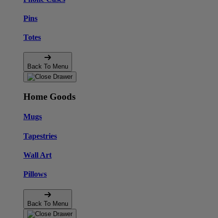
Pins
Totes
Back To Menu
Home Goods
Mugs
Tapestries
Wall Art
Pillows
Back To Menu