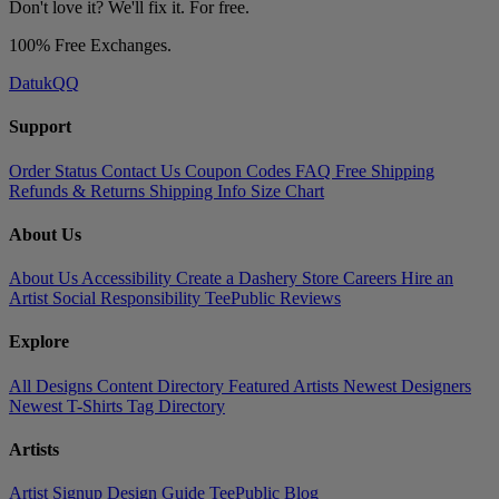
Don't love it? We'll fix it. For free.
100% Free Exchanges.
DatukQQ
Support
Order Status
Contact Us
Coupon Codes
FAQ
Free Shipping
Refunds & Returns
Shipping Info
Size Chart
About Us
About Us
Accessibility
Create a Dashery Store
Careers
Hire an
Artist
Social Responsibility
TeePublic Reviews
Explore
All Designs
Content Directory
Featured Artists
Newest Designers
Newest T-Shirts
Tag Directory
Artists
Artist Signup
Design Guide
TeePublic Blog