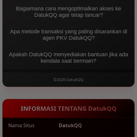
koneksi ke jalur terpendek. Ini meminimalisir ping
Benar sekali. Sebagai
situs pkv
resmi, kami
tinggi, memastikan kelancaran total saat Anda
Bagaimana cara mengoptimalkan akses ke
mengimplementasikan sistem deteksi otomatis
bermain
BandarQQ
maupun
DomainQQ
.
DatukQQ agar tetap lancar?
tingkat tinggi. Ini menjamin setiap putaran
DominoQQ
dan Bandar QQ berjalan murni Player
Pastikan Anda mengakses link alternatif resmi atau
vs Player, menjaga ekosistem tetap fair play.
Apa metode transaksi yang paling disarankan di
mengunduh aplikasi versi terbaru. Kosongkan
agen PKV DatukQQ?
cache perangkat Anda secara berkala agar
teknologi
server anti lag
bekerja maksimal untuk
Untuk menunjang kecepatan deposit dan withdraw
pengalaman bermain
BandarQQ
yang tanpa batas.
Apakah DatukQQ menyediakan bantuan jika ada
di
situs pkv
kami, sangat disarankan
kendala saat bermain?
menggunakan QRIS atau E-wallet (Dana/OVO).
Sistem otomatis DatukQQ akan memproses saldo
Tentu. Sebagai
Agen PKV DominoQQ & Bandar QQ
Anda dalam hitungan detik, sehingga Anda bisa
Terpercaya 2026
, tim Customer Service profesional
©2026 DatukQQ
langsung fokus ke meja
DomainQQ
.
kami siaga 24 jam nonstop via LiveChat untuk
memberikan solusi instan terkait pendaftaran,
login, atau hambatan teknis lainnya di ekosistem
PKV.
INFORMASI TENTANG DatukQQ
Nama Situs
DatukQQ