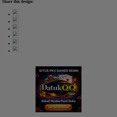
Share this design: