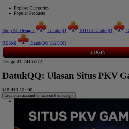
Explore Categories
Popular Products
Shop All Designs
DatukQQ
SITUS DatukQQ
D
RESMI
DatukQQ GACOR
LOGIN
Design ID: 74165272
DatukQQ: Ulasan Situs PKV G
$18
IDR 10.000
Create an account to favorite this design!